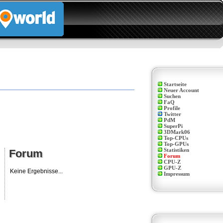
Startseite
Neuer Account
Suchen
FaQ
Profile
Twitter
PdM
SuperPi
3DMark06
Top-CPUs
Top-GPUs
Forum
Statistiken
Forum
Forum
CPU-Z
GPU-Z
Keine Ergebnisse...
Impressum