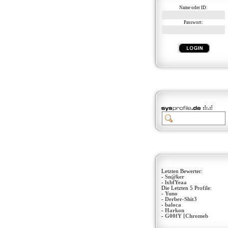
Name oder ID:
Passwort:
Letzten Bewerter:
-
Sn@ker
-
lxbfYeaa
Die Letzten 5 Profile:
-
Yuno
-
Derber-Shit3
-
baloca
-
Harkon
-
G00fY [Chromeb