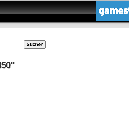
Suchen
350"
350"
.