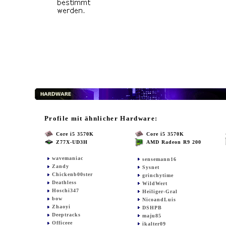
Profile mit ähnlicher Hardware:
Core i5 3570K
Core i5 3570K
Z77X-UD3H
AMD Radeon R9 200
wavemaniac
sensemann16
Zandy
Sysnet
Chickenb00ster
grinchytime
Deathless
WildWert
Hoschi347
Heiliger-Gral
bow
NicoandLuis
Zhaoyi
DSHPB
Deeptracks
maju85
Officeee
ikalter09