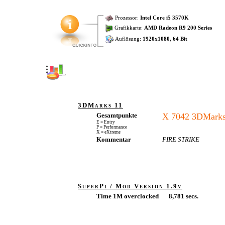
Prozessor:
Intel Core i5 3570K
Grafikkarte:
AMD Radeon R9 200 Series
Auflösung:
1920x1080, 64 Bit
3DMarks 11
Gesamtpunkte
X 7042 3DMark
E = Entry
P = Performance
X = eXtreme
Kommentar
FIRE STRIKE
SuperPi / Mod Version 1.9v
Time 1M overclocked
8,781 secs.