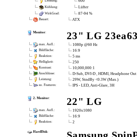
600
Leistung:
Lüfter
Kühlung:
87-94 %
WirkGrad:
ATX
Bauart:
23" LG 23ea6
Monitor
:
1080p @60 Hz
max. Aufl.:
16:9
Bildfläche:
5 ms
Reaktion:
250
Helligkeit:
10,000,000:1
Kontrast:
D-Sub, DVI-D , HDMI, Headphone Out
Anschlüsse:
29W, StndBy <0.3W (Max.)
Leistung:
IPS - LED, Anti-Glare, 3H
so. Features:
22" LG
2. Monitor
:
1920x1080
max. Aufl.:
16:9
Bildfläche:
2
Reaktion:
Samsung SpinP
HardDisk
: