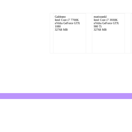
Galdeano
mariozankl
Intel Core i7 7700K
Intel Core i7 3930K
nVidia GeForce GTX
nVidia GeForce GTX
1080
980 Ti
32768 MB
32768 MB
Heiliger-Gral
NicoandLuis
Intel Core i5 3570K
Intel Core i5 3570K
AMD Radeon R9 200
AMD Radeon R9 200
Series
Series
8192 MB
8192 MB