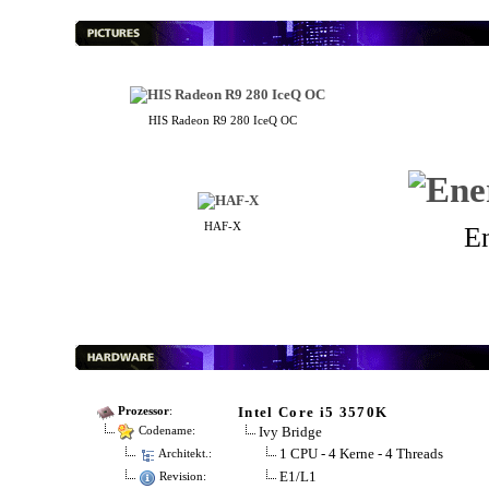
HIS Radeon R9 280 IceQ OC
HAF-X
E
Intel Core i5 3570K
Prozessor
:
Ivy Bridge
Codename:
1 CPU - 4 Kerne - 4 Threads
Architekt.:
E1/L1
Revision: