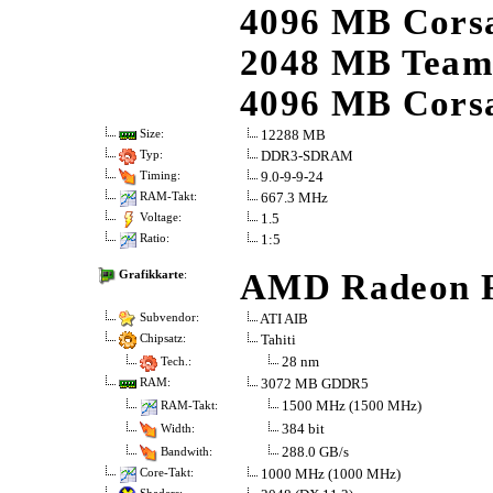
4096 MB Corsa
2048 MB Team 
4096 MB Corsa
12288 MB
Size:
DDR3-SDRAM
Typ:
9.0-9-9-24
Timing:
667.3 MHz
RAM-Takt:
1.5
Voltage:
1:5
Ratio:
AMD Radeon R
Grafikkarte
:
ATI AIB
Subvendor:
Tahiti
Chipsatz:
28 nm
Tech.:
3072 MB GDDR5
RAM:
1500 MHz (1500 MHz)
RAM-Takt:
384 bit
Width:
288.0 GB/s
Bandwith:
1000 MHz (1000 MHz)
Core-Takt: