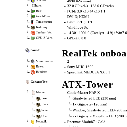
2048 (DX 11.2)
Shaders:
32.0 GPixel/s | 128.0 GTexel/s
Fillrate:
PCI-E 3.0 x16 @ x16 1.1
Bus:
DVI-D; HDMI
Anschlüsse:
Last: 36°C; 81°C
Temperatur:
Windfroce 3x
Kühlung:
14.301.1001.0 (Catalyst 14.9) / Win7 
Treiber, Ver.:
GPU-Z 0.8.0
GPU-Z Vers.:
RealTek onboa
Sound
:
2
Soundmodus:
Sony MHC-1600
Boxen:
Speedlink MEDUSA NX 5.1
Headset:
ATX-Tower
GehäuseTyp
:
CoolerMaster HAF-X
Marke:
Gigabyte red LED (230 mm)
Front:
1x Gigabyte (120 mm)
Heck:
Window, Gigabyte red LED (200 m
Seite:
2x Gigabyte Megaflow LED (200 
Oben:
Enermax Modu87+ Gold
Netzteil: