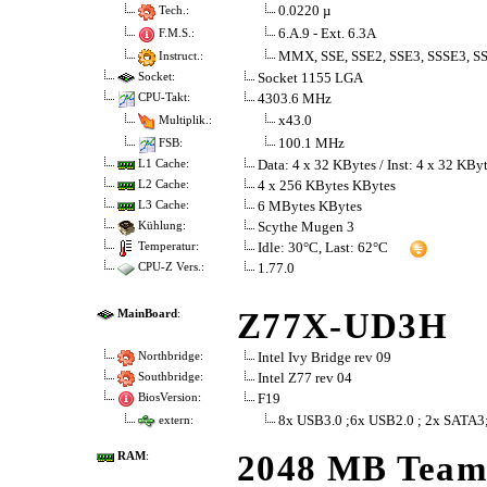
0.0220 µ
Tech.:
6.A.9 - Ext. 6.3A
F.M.S.:
MMX, SSE, SSE2, SSE3, SSSE3, SS
Instruct.:
Socket 1155 LGA
Socket:
4303.6 MHz
CPU-Takt:
x43.0
Multiplik.:
100.1 MHz
FSB:
Data: 4 x 32 KBytes / Inst: 4 x 32 KBy
L1 Cache:
4 x 256 KBytes KBytes
L2 Cache:
6 MBytes KBytes
L3 Cache:
Scythe Mugen 3
Kühlung:
Idle: 30°C, Last: 62°C
Temperatur:
1.77.0
CPU-Z Vers.:
Z77X-UD3H
MainBoard
:
Intel Ivy Bridge rev 09
Northbridge:
Intel Z77 rev 04
Southbridge:
F19
BiosVersion:
8x USB3.0 ;6x USB2.0 ; 2x SATA3
extern:
2048 MB Team 
RAM
: