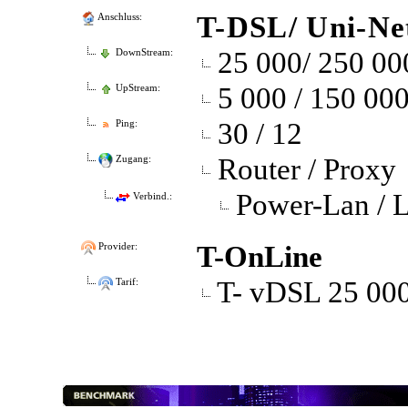
T-DSL/ Uni-Ne
Anschluss:
25 000/ 250 00
DownStream:
5 000 / 150 00
UpStream:
30 / 12
Ping:
Router / Proxy
Zugang:
Power-Lan / 
Verbind.:
T-OnLine
Provider:
T- vDSL 25 00
Tarif: