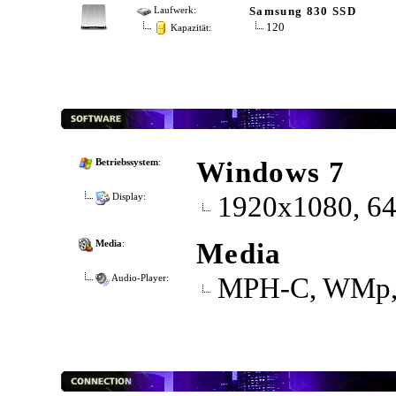
Samsung 830 SSD
Laufwerk:
120
Kapazität:
Windows 7
Betriebssystem
:
1920x1080, 64
Display:
Media
Media
:
MPH-C, WMp, 
Audio-Player: