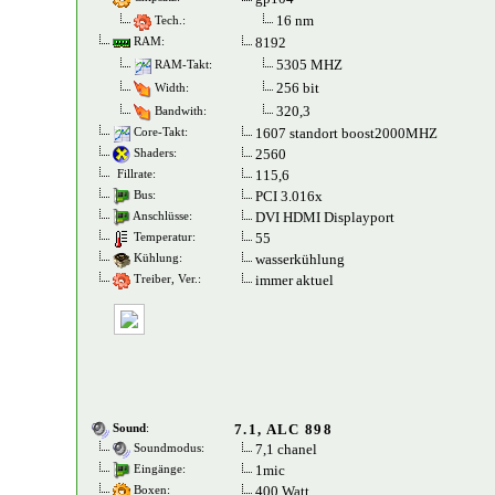
16 nm
Tech.:
8192
RAM:
5305 MHZ
RAM-Takt:
256 bit
Width:
320,3
Bandwith:
1607 standort boost2000MHZ
Core-Takt:
2560
Shaders:
115,6
Fillrate:
PCI 3.016x
Bus:
DVI HDMI Displayport
Anschlüsse:
55
Temperatur:
wasserkühlung
Kühlung:
immer aktuel
Treiber, Ver.:
7.1, ALC 898
Sound
:
7,1 chanel
Soundmodus:
1mic
Eingänge:
400 Watt
Boxen: