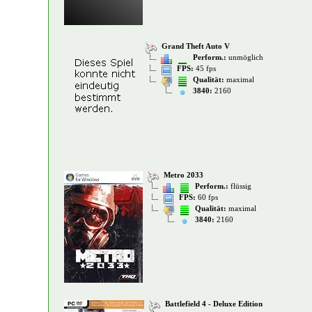
Grand Theft Auto V
Perform.:
unmöglich
FPS:
45 fps
Qualität:
maximal
3840:
2160
Metro 2033
Perform.:
flüssig
FPS:
60 fps
Qualität:
maximal
3840:
2160
Battlefield 4 - Deluxe Edition