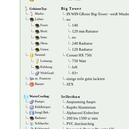
Big Tower
GehäuseTyp
:
IN WIN GRone Big-Tower - weiß Wind
Marke:
no
Lüfter:
140
Front:
120 mm Ratiator
Heck:
no
Seite:
240 Radiator
Oben:
120 Radiator
Unten:
Corsair HX 750i
Netzteil:
750 Watt
Leistung:
luft
Kühlung:
93+
WirkGrad:
einige teile grün lackiert
so. Features:
ATX
Bauart:
Selbstbau
WaterCooling
:
Auqtunning Auqro
Pumpe:
Kupfer Aluminium
Kühlkörper:
Alphacool Eisbecher
Ausgl.Beh.:
200 bis 1500 u/ min
Radiator:
PVC durchsichtig
Schläuche:
Kühlmittel: