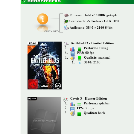
Prozessor:
Intel i7 8700K geköpft
Grafikkarte:
2x Geforce GTX 1080
Auflösung:
3840 × 2160 64bit
Battlefield 3 - Limited Edition
Perform.:
flüssig
FPS:
60 fps
Qualität:
maximal
3840:
2160
Crysis 3 - Hunter Edition
Perform.:
spielbar
FPS:
35 fps
Qualität:
hoch