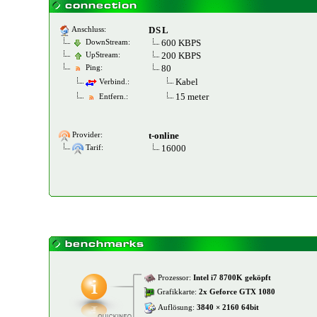
DSL
Anschluss:
600 KBPS
DownStream:
200 KBPS
UpStream:
80
Ping:
Kabel
Verbind.:
15 meter
Entfern.:
t-online
Provider:
16000
Tarif:
Prozessor:
Intel i7 8700K geköpft
Grafikkarte:
2x Geforce GTX 1080
Auflösung:
3840 × 2160 64bit