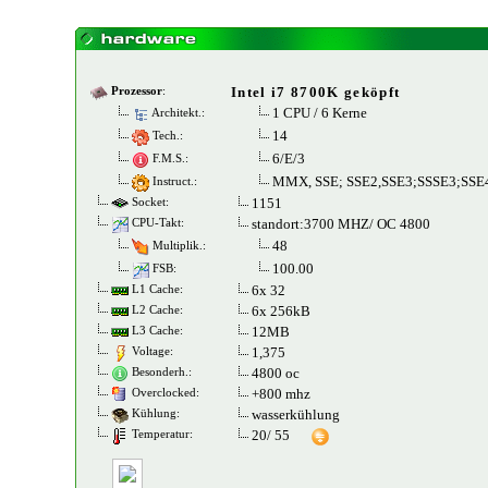
Intel i7 8700K geköpft
Prozessor
:
1 CPU / 6 Kerne
Architekt.:
14
Tech.:
6/E/3
F.M.S.:
MMX, SSE; SSE2,SSE3;SSSE3;SSE4
Instruct.:
1151
Socket:
standort:3700 MHZ/ OC 4800
CPU-Takt:
48
Multiplik.:
100.00
FSB:
6x 32
L1 Cache:
6x 256kB
L2 Cache:
12MB
L3 Cache:
1,375
Voltage:
4800 oc
Besonderh.:
+800 mhz
Overclocked:
wasserkühlung
Kühlung:
20/ 55
Temperatur: