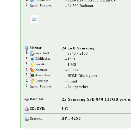
Innovatek Protect Pro grün UV
2x 560 Radiator
so. Features:
24 zoll Samsung
Monitor
:
3840 × 2160
max. Aufl.:
16:9
Bildfläche:
1 MS
Reaktion:
60000
Kontrast:
HDMI Displayport
Anschlüsse:
5 watt
Leistung:
Lautsprecher
so. Features:
2x Samsung SSD 840 128GB pro u
HardDisk
:
LG
CD / DVD
:
:
HP f 4250
Drucker