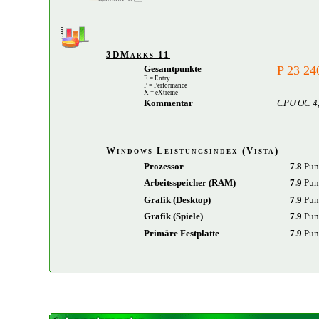
3DMarks 11
Gesamtpunkte
P 23 2
E = Entry
P = Performance
X = eXtreme
Kommentar
CPU OC 4
Windows Leistungsindex (Vista)
Prozessor
7.8
Pun
Arbeitsspeicher (RAM)
7.9
Pun
Grafik (Desktop)
7.9
Pun
Grafik (Spiele)
7.9
Pun
Primäre Festplatte
7.9
Pun