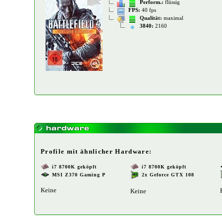
Perform.:
flüssig
FPS:
40 fps
Qualität:
maximal
3840:
2160
Profile mit ähnlicher Hardware:
i7 8700K geköpft
i7 8700K geköpft
MSI Z370 Gaming P
2x Geforce GTX 108
Keine
Keine