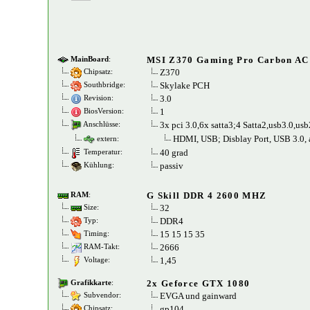
MSI Z370 Gaming Pro Carbon AC
MainBoard
:
Z370
Chipsatz:
Skylake PCH
Southbridge:
3.0
Revision:
1
BiosVersion:
3x pci 3.0,6x satta3;4 Satta2,usb3.0,usb
Anschlüsse:
HDMI, USB; Disblay Port, USB 3.0, 
extern:
40 grad
Temperatur:
passiv
Kühlung:
G Skill DDR 4 2600 MHZ
RAM
:
32
Size:
DDR4
Typ:
15 15 15 35
Timing:
2666
RAM-Takt:
1,45
Voltage:
2x Geforce GTX 1080
Grafikkarte
:
EVGA und gainward
Subvendor:
gp104
Chipsatz: