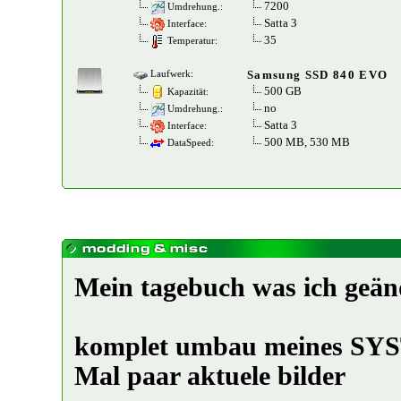
7200
Umdrehung.:
Satta 3
Interface:
35
Temperatur:
Samsung SSD 840 EVO
Laufwerk:
500 GB
Kapazität:
no
Umdrehung.:
Satta 3
Interface:
500 MB, 530 MB
DataSpeed:
Mein tagebuch was ich geän
komplet umbau meines S
Mal paar aktuele bilder