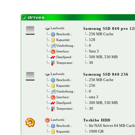
Samsung SSD 840 pro 1
Laufwerk:
256 MB Cache
Beschreib.:
128
Kapazität:
0
Umdrehung.:
Sata 3
Interface:
500 MB, 530 MB
DataSpeed:
30
Temperatur:
Samsung SSD 840 256
Laufwerk:
256 MB Cache
Beschreib.:
256
Kapazität:
0
Umdrehung.:
sata 3
Interface:
300 MB, 530 MB
DataSpeed:
30
Temperatur:
Toshibo HDD
Laufwerk:
für NAS Server 64 MB Cach
Beschreib.:
1000 GB
Kapazität: