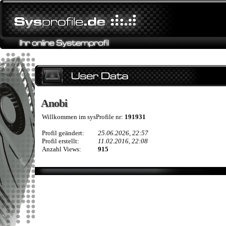
Anobi
Anobi
Willkommen im sysProfile nr:
191931
Profil geändert:
25.06.2026, 22:57
Profil erstellt:
11.02.2016, 22:08
Anzahl Views:
915