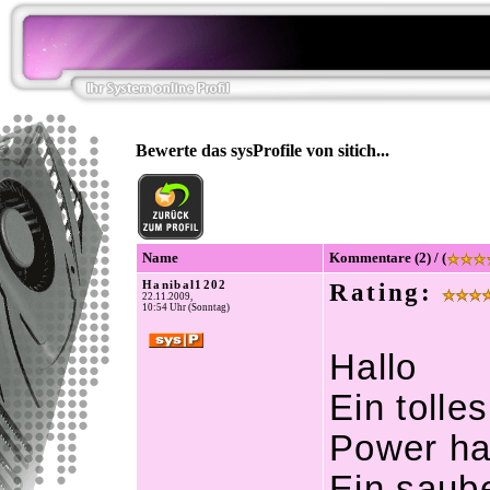
Bewerte das sysProfile von sitich...
Name
Kommentare (2) / (
Hanibal1202
Rating:
22.11.2009,
10:54 Uhr (Sonntag)
Hallo
Ein toll
Power ha
Ein saube