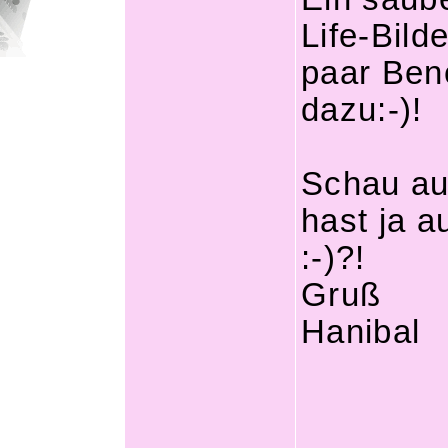
Life-Bild
paar Ben
dazu:-)!
Schau auc
hast ja 
:-)?!
Gruß
Hanibal