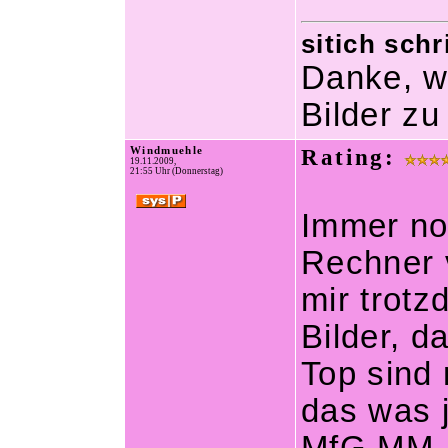
sitich schr
Danke, w
Bilder z
Windmuehle
Rating:
19.11.2009,
21:55 Uhr (Donnerstag)
Immer no
Rechner 
mir trot
Bilder, d
Top sind
das was 