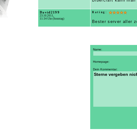
Bibercraft kann man n
David2199
Rating:
23.10.2011,
11:34 Uhr (Sonntag)
Bester server aller z
Name:
Homepage:
Dein Kommentar: