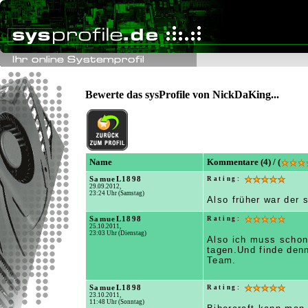
Bewerte das sysProfile von NickDaKing...
Name
Kommentare (4) / (
SamueL1898
Rating:
29.09.2012,
23:24 Uhr (Samstag)
Also früher war der s
SamueL1898
Rating:
25.10.2011,
23:03 Uhr (Dienstag)
Also ich muss schon 
tagen.Und finde denn
Team.
SamueL1898
Rating:
23.10.2011,
11:48 Uhr (Sonntag)