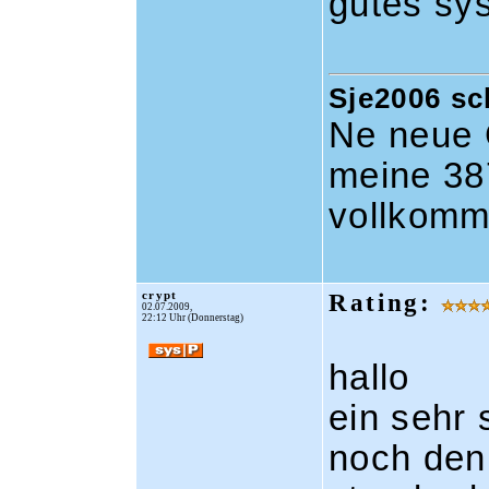
gutes sy
Sje2006 sc
Ne neue G
meine 38
vollkomm
crypt
Rating:
02.07.2009,
22:12 Uhr (Donnerstag)
hallo
ein sehr
noch den 