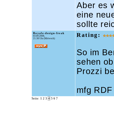
Aber es 
eine neue
sollte re
Royale-design-freak
Rating:
03.09.2008,
21:38 Uhr (Mittwoch)
So im Be
sehen ob 
Prozzi be
mfg RDF
Seite:
1
2
3
4
5
6
7