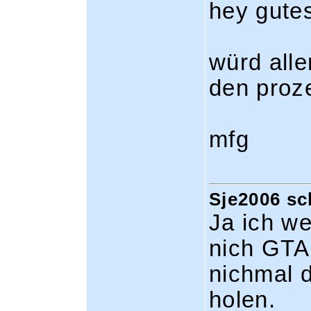
hey gute
würd all
den proz
mfg
Sje2006 sc
Ja ich we
nich GTA
nichmal 
holen.