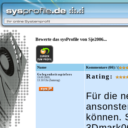
Bewerte das sysProfile von Sje2006...
Name
Kommentare (66) / (
Gelegenheitsspielers
Rating:
19.09.2009,
13:18 Uhr (Samstag)
Für die 
ansonste
können. 
3Dmark06