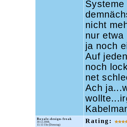
Systeme 
demnächst
nicht meh
nur etwa 
ja noch e
Auf jeden
noch lock
net schle
Ach ja..
wollte...
Kabelman
Royale-design-freak
Rating:
30.12.2008,
15:15 Uhr (Dienstag)