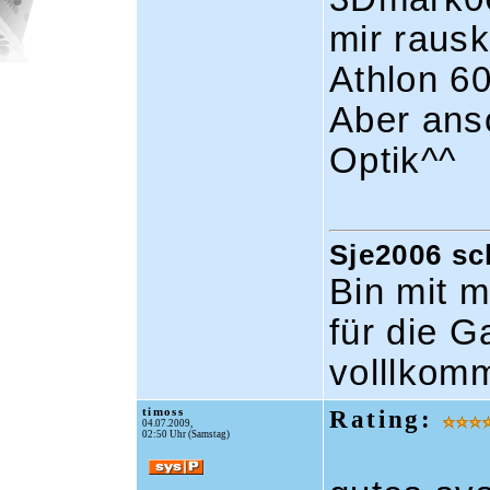
mir raus
Athlon 6
Aber ans
Optik^^
Sje2006 sc
Bin mit m
für die G
volllkom
timoss
Rating:
04.07.2009,
02:50 Uhr (Samstag)