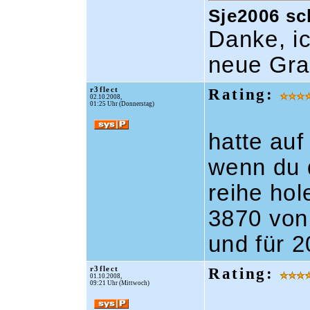
Sje2006 sc
Danke, i
neue Gra
r3flect
Rating:
02.10.2008,
01:25 Uhr (Donnerstag)
hatte auf
wenn du d
reihe hol
3870 von 
und für 2
r3flect
Rating:
01.10.2008,
09:21 Uhr (Mittwoch)