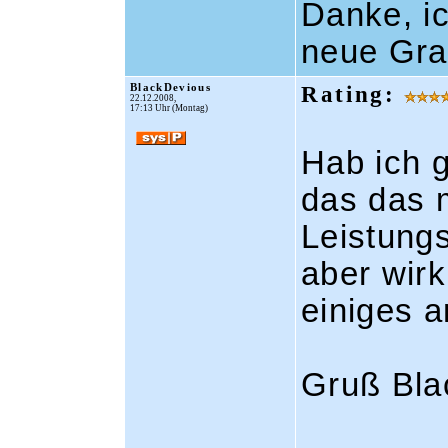
Danke, i
neue Gra
BlackDevious
Rating:
22.12.2008,
17:13 Uhr (Montag)
Hab ich 
das das 
Leistungs
aber wir
einiges a
Gruß Bla