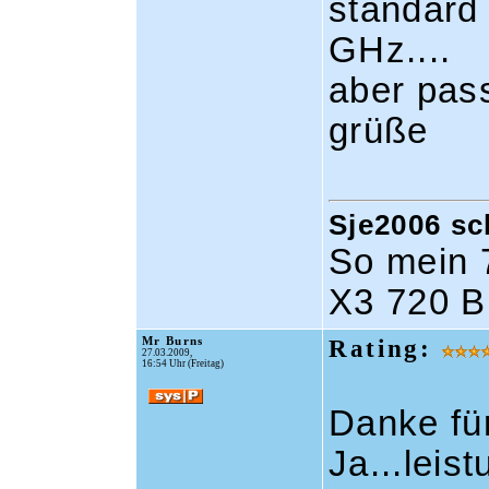
standard 
GHz....
aber pass
grüße
Sje2006 sc
So mein 7
X3 720 B
Mr Burns
Rating:
27.03.2009,
16:54 Uhr (Freitag)
Danke fü
Ja...leis