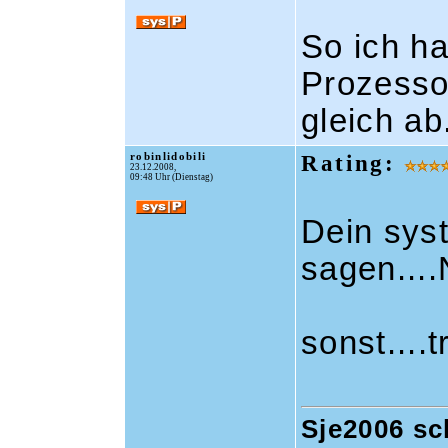
So ich h
Prozessor
gleich ab
robinlidobili
Rating:
23.12.2008,
09:48 Uhr (Dienstag)
Dein sys
sagen...
sonst....
Sje2006 sc