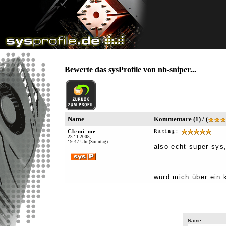
Bewerte das sysProfile von nb-sniper...
Name
Kommentare (1) / (
Clemi-me
Rating:
23.11.2008,
19:47 Uhr (Sonntag)
also echt super sys,
würd mich über ein 
Name: