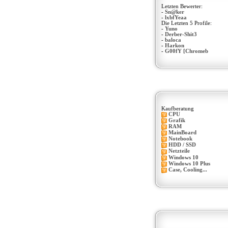
Letzten Bewerter:
-
Sn@ker
-
lxbfYeaa
Die Letzten 5 Profile:
-
Yuno
-
Derber-Shit3
-
baloca
-
Harkon
-
G00fY [Chromeb
Kaufberatung
CPU
Grafik
RAM
MainBoard
Notebook
HDD / SSD
Netzteile
Windows 10
Windows 10 Plus
Case, Cooling...