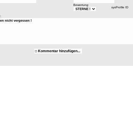
Bewertung:
sysProfile ID
: