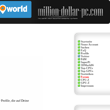
Startseite
Neuer Account
Suchen
FaQ
Profile
Twitter
PdM
SuperPi
3DMark06
Top-CPUs
Top-GPUs
Statistiken
Forum
CPU-Z
GPU-Z
Impressum
Profile, die auf Deine