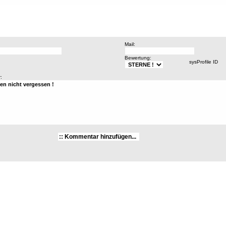
Mail:
Bewertung:
sysProfile ID
: