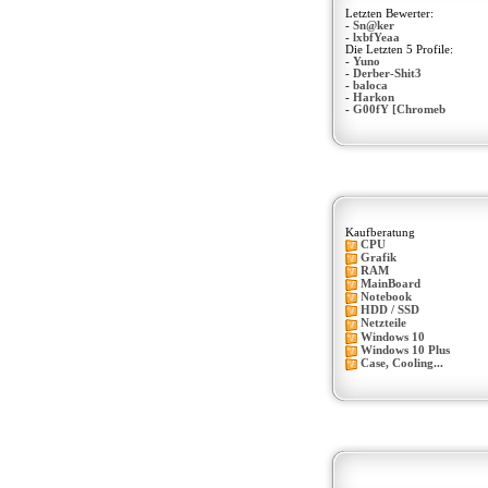
Letzten Bewerter:
-
Sn@ker
-
lxbfYeaa
Die Letzten 5 Profile:
-
Yuno
-
Derber-Shit3
-
baloca
-
Harkon
-
G00fY [Chromeb
Kaufberatung
CPU
Grafik
RAM
MainBoard
Notebook
HDD / SSD
Netzteile
Windows 10
Windows 10 Plus
Case, Cooling...