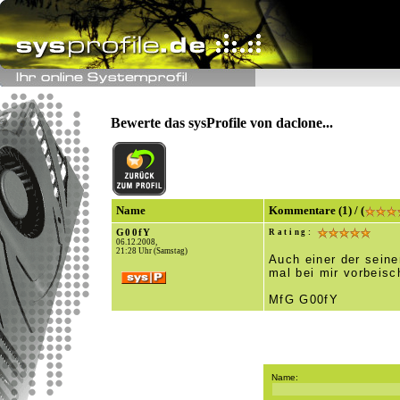
Bewerte das sysProfile von daclone...
Name
Kommentare (1) / (
G00fY
Rating:
06.12.2008,
21:28 Uhr (Samstag)
Auch einer der seine
mal bei mir vorbeis
MfG G00fY
Name: