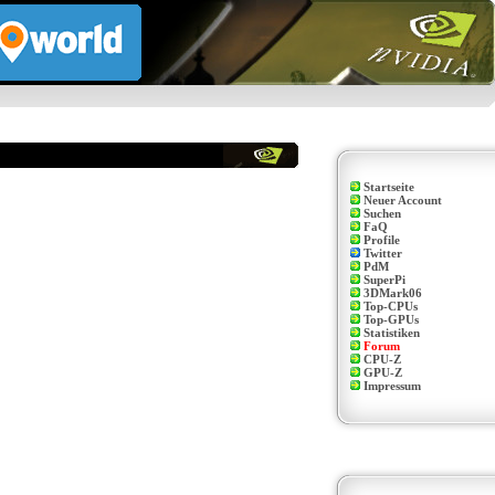
Startseite
Neuer Account
Suchen
FaQ
Profile
Twitter
PdM
SuperPi
3DMark06
Top-CPUs
Top-GPUs
Statistiken
Forum
CPU-Z
GPU-Z
Impressum