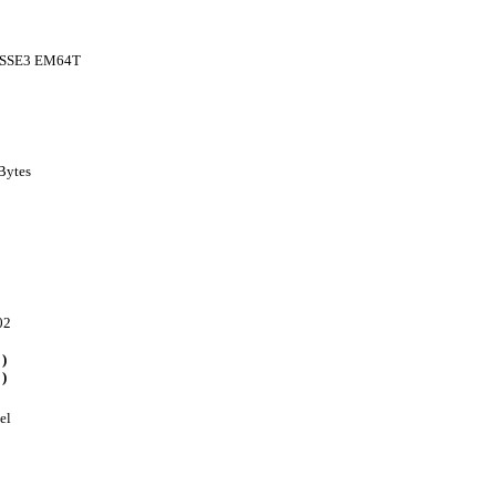
SSSE3 EM64T
KBytes
02
)
)
el