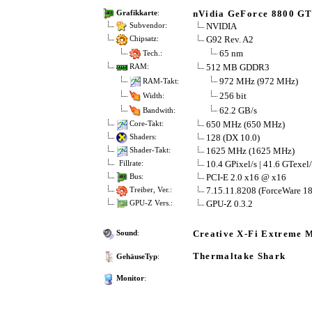
nVidia GeForce 8800 GT
Grafikkarte
:
NVIDIA
Subvendor:
G92 Rev. A2
Chipsatz:
65 nm
Tech.:
512 MB GDDR3
RAM:
972 MHz (972 MHz)
RAM-Takt:
256 bit
Width:
62.2 GB/s
Bandwith:
650 MHz (650 MHz)
Core-Takt:
128 (DX 10.0)
Shaders:
1625 MHz (1625 MHz)
Shader-Takt:
10.4 GPixel/s | 41.6 GTexel/
Fillrate:
PCI-E 2.0 x16 @ x16
Bus:
7.15.11.8208 (ForceWare 18
Treiber, Ver.:
GPU-Z 0.3.2
GPU-Z Vers.:
Creative X-Fi Extreme 
Sound
:
Thermaltake Shark
GehäuseTyp
:
Monitor
: