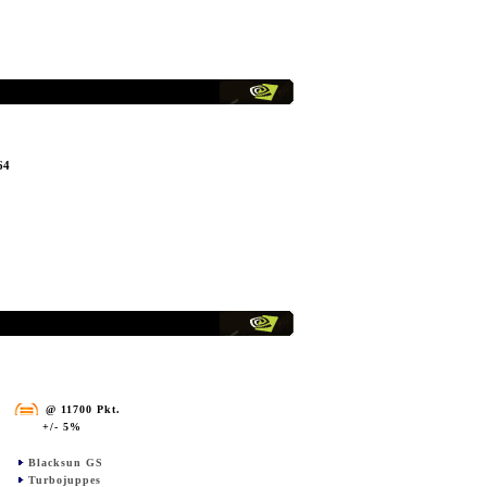
64
@ 11700 Pkt.
+/- 5%
Blacksun GS
Turbojuppes