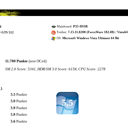
Mainboard:
P35-DS3R
0
Treiber:
7.15.11.8208 (ForceWare 182.08) / Vista64
0 GTS 512
OS:
Microsoft Windows Vista Ultimate 64 Bit
11.700 Punkte
(non OCed)
SM 2.0 Score: 5341, HDR/SM 3.0 Score: 6158, CPU Score: 2278
a)
5.5
Punkte
5,5
5.9
Punkte
5.9
Punkte
5.9
Punkte
5.6
Punkte