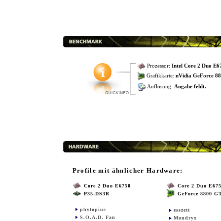
Prozessor:
Intel Core 2 Duo E6
Grafikkarte:
nVidia GeForce 8
Auflösung:
Angabe fehlt.
Profile mit ähnlicher Hardware:
Core 2 Duo E6750
Core 2 Duo E67
P35-DS3R
GeForce 8800 G
phytopius
esszett
S.O.A.D. Fan
Mondryx