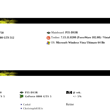
Mainboard:
P35-DS3R
750
Treiber:
7.15.11.8208 (ForceWare 182.08) / Vista
800 GTS 512
OS:
Microsoft Windows Vista Ultimate 64 Bit
50
P35-DS3R
@ sek.
GeForce 8800 GTS 5
+/- 5%
TS 5
Keine
Cadal
Christoph83Eic