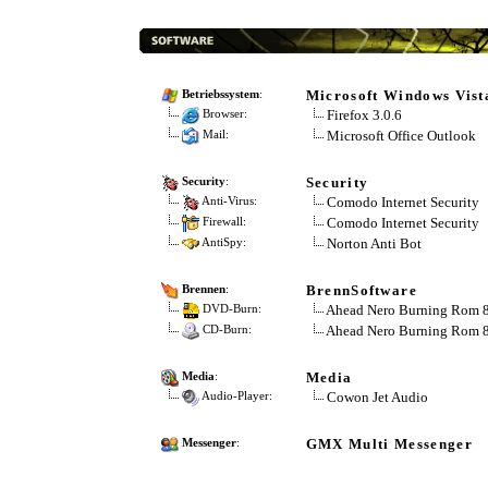
Microsoft Windows Vista
Betriebssystem
:
Firefox 3.0.6
Browser:
Microsoft Office Outlook
Mail:
Security
Security
:
Comodo Internet Security
Anti-Virus:
Comodo Internet Security
Firewall:
Norton Anti Bot
AntiSpy:
BrennSoftware
Brennen
:
Ahead Nero Burning Rom 
DVD-Burn:
Ahead Nero Burning Rom 
CD-Burn:
Media
Media
:
Cowon Jet Audio
Audio-Player:
GMX Multi Messenger
Messenger
: