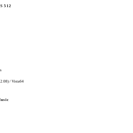
S 512
s
2.08) / Vista64
Music