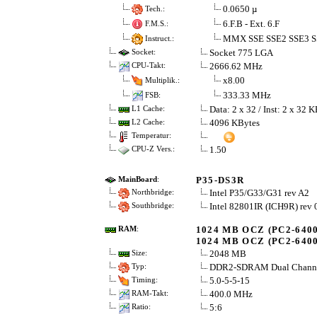
0.0650 µ
Tech.:
6.F.B - Ext. 6.F
F.M.S.:
MMX SSE SSE2 SSE3 
Instruct.:
Socket 775 LGA
Socket:
2666.62 MHz
CPU-Takt:
x8.00
Multiplik.:
333.33 MHz
FSB:
Data: 2 x 32 / Inst: 2 x 32 
L1 Cache:
4096 KBytes
L2 Cache:
Temperatur:
1.50
CPU-Z Vers.:
P35-DS3R
MainBoard
:
Intel P35/G33/G31 rev A2
Northbridge:
Intel 82801IR (ICH9R) rev 
Southbridge:
1024 MB OCZ (PC2-6400
RAM
:
1024 MB OCZ (PC2-6400
2048 MB
Size:
DDR2-SDRAM Dual Chann
Typ:
5.0-5-5-15
Timing:
400.0 MHz
RAM-Takt:
5:6
Ratio: