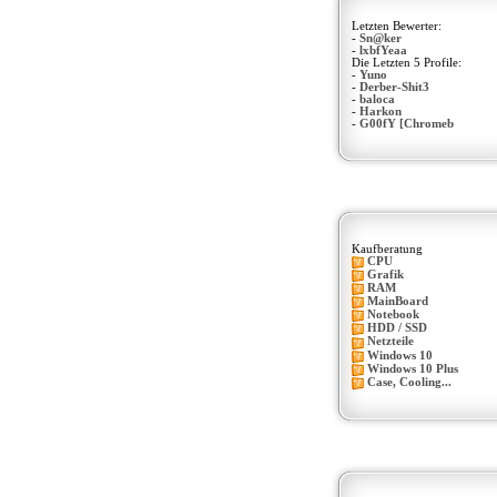
Letzten Bewerter:
-
Sn@ker
-
lxbfYeaa
Die Letzten 5 Profile:
-
Yuno
-
Derber-Shit3
-
baloca
-
Harkon
-
G00fY [Chromeb
Kaufberatung
CPU
Grafik
RAM
MainBoard
Notebook
HDD / SSD
Netzteile
Windows 10
Windows 10 Plus
Case, Cooling...