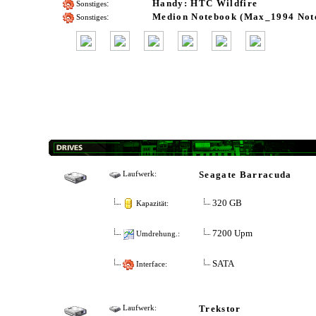
:
Handy: HTC Wildfire
Sonstiges
:
Medion Notebook (Max_1994 Not
Sonstiges
Seagate Barracuda
Laufwerk:
320 GB
Kapazität:
7200 Upm
Umdrehung.:
SATA
Interface:
Trekstor
Laufwerk: