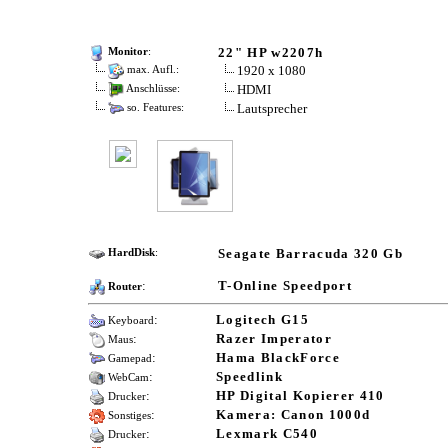
22" HP w2207h
Monitor
:
1920 x 1080
max. Aufl.:
HDMI
Anschlüsse:
Lautsprecher
so. Features:
Seagate Barracuda 320 Gb
HardDisk
:
:
T-Online Speedport
Router
:
Logitech G15
Keyboard
:
Razer Imperator
Maus
:
Hama BlackForce
Gamepad
:
Speedlink
WebCam
:
HP Digital Kopierer 410
Drucker
:
Kamera: Canon 1000d
Sonstiges
:
Lexmark C540
Drucker