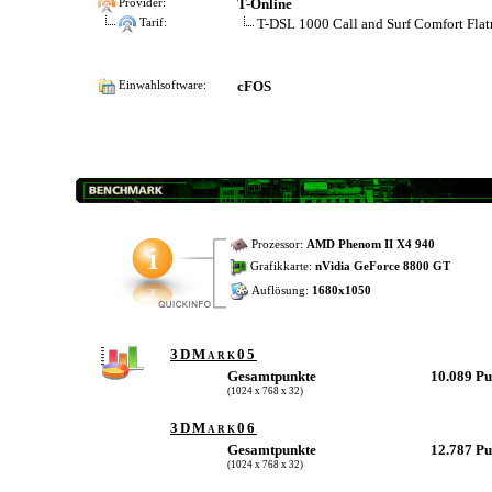
T-Online
Provider:
T-DSL 1000 Call and Surf Comfort Flat
Tarif:
cFOS
Einwahlsoftware:
Prozessor:
AMD Phenom II X4 940
Grafikkarte:
nVidia GeForce 8800 GT
Auflösung:
1680x1050
3DMark05
Gesamtpunkte
10.089 P
(1024 x 768 x 32)
3DMark06
Gesamtpunkte
12.787 P
(1024 x 768 x 32)