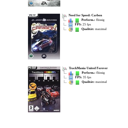
Need for Speed: Carbon
Perform.:
flüssig
FPS:
25 fps
Qualität:
maximal
TrackMania United Forever
Perform.:
flüssig
FPS:
35 fps
Qualität:
maximal