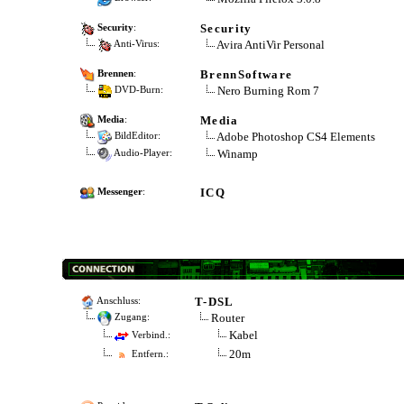
Security
Security
:
Avira AntiVir Personal
Anti-Virus:
BrennSoftware
Brennen
:
Nero Burning Rom 7
DVD-Burn:
Media
Media
:
Adobe Photoshop CS4 Elements
BildEditor:
Winamp
Audio-Player:
ICQ
Messenger
:
T-DSL
Anschluss:
Router
Zugang:
Kabel
Verbind.:
20m
Entfern.: