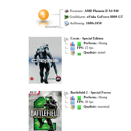
Prozessor:
AMD Phenom II X4 940
Grafikkarte:
nVidia GeForce 8800 GT
Auflösung:
1680x1050
Crysis - Special Edition
Perform.:
flüssig
FPS:
25 fps
Qualität:
mittel
Battlefield 2 - Special Forces
Perform.:
flüssig
FPS:
30 fps
Qualität:
maximal