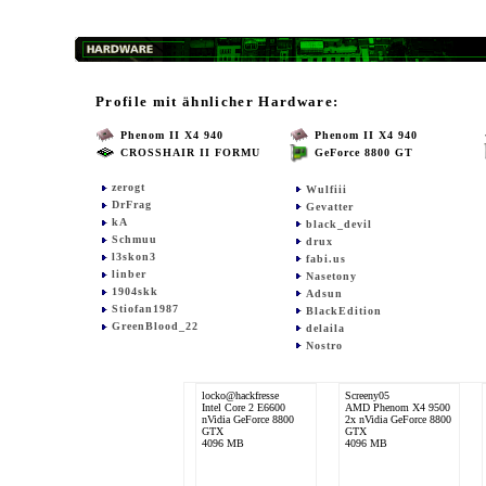
Profile mit ähnlicher Hardware:
Phenom II X4 940
Phenom II X4 940
CROSSHAIR II FORMU
GeForce 8800 GT
zerogt
Wulfiii
DrFrag
Gevatter
kA
black_devil
Schmuu
drux
l3skon3
fabi.us
linber
Nasetony
1904skk
Adsun
Stiofan1987
BlackEdition
GreenBlood_22
delaila
Nostro
locko@hackfresse
Screeny05
Intel Core 2 E6600
AMD Phenom X4 9500
nVidia GeForce 8800
2x nVidia GeForce 8800
GTX
GTX
4096 MB
4096 MB