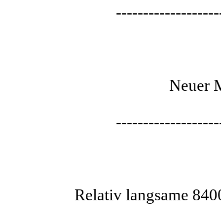
-------------------
Neuer 
-------------------
Relativ langsame 840