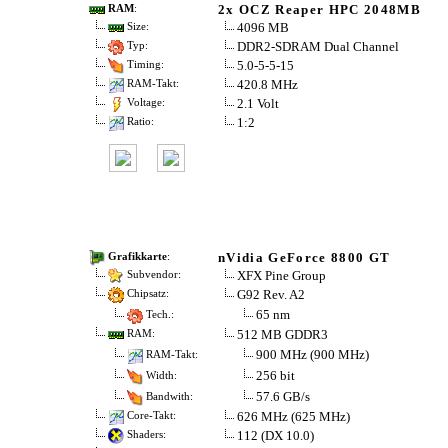
2x OCZ Reaper HPC 2048MB
RAM
:
4096 MB
Size:
DDR2-SDRAM Dual Channel
Typ:
5.0-5-5-15
Timing:
420.8 MHz
RAM-Takt:
2.1 Volt
Voltage:
1:2
Ratio:
nVidia GeForce 8800 GT
Grafikkarte
:
XFX Pine Group
Subvendor:
G92 Rev. A2
Chipsatz:
65 nm
Tech.:
512 MB GDDR3
RAM:
900 MHz (900 MHz)
RAM-Takt:
256 bit
Width:
57.6 GB/s
Bandwith:
626 MHz (625 MHz)
Core-Takt:
112 (DX 10.0)
Shaders: