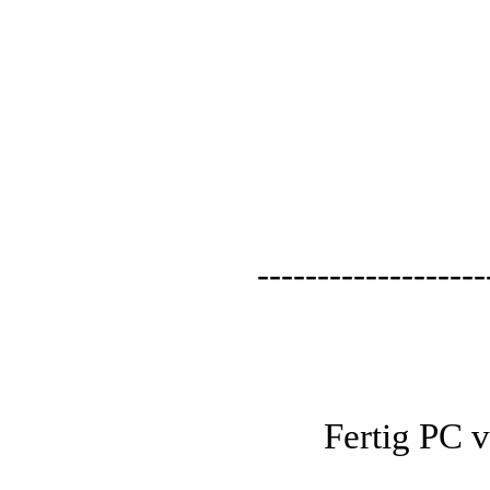
-------------------
Fertig PC 