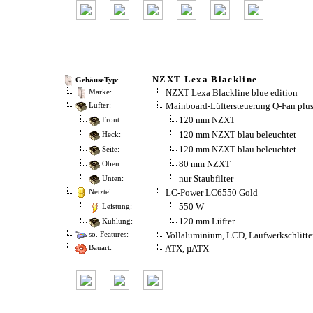
NZXT Lexa Blackline
GehäuseTyp
:
NZXT Lexa Blackline blue edition
Marke:
Mainboard-Lüftersteuerung Q-Fan plu
Lüfter:
120 mm NZXT
Front:
120 mm NZXT blau beleuchtet
Heck:
120 mm NZXT blau beleuchtet
Seite:
80 mm NZXT
Oben:
nur Staubfilter
Unten:
LC-Power LC6550 Gold
Netzteil:
550 W
Leistung:
120 mm Lüfter
Kühlung:
Vollaluminium, LCD, Laufwerkschlitt
so. Features:
ATX, µATX
Bauart: