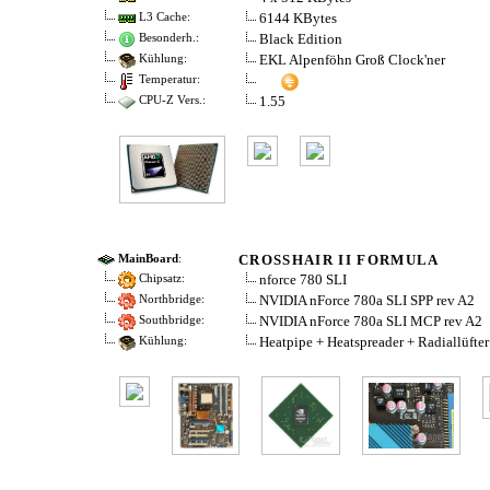
6144 KBytes
L3 Cache:
Black Edition
Besonderh.:
EKL Alpenföhn Groß Clock'ner
Kühlung:
Temperatur:
1.55
CPU-Z Vers.:
CROSSHAIR II FORMULA
MainBoard
:
nforce 780 SLI
Chipsatz:
NVIDIA nForce 780a SLI SPP rev A2
Northbridge:
NVIDIA nForce 780a SLI MCP rev A2
Southbridge:
Heatpipe + Heatspreader + Radiallüfter
Kühlung: