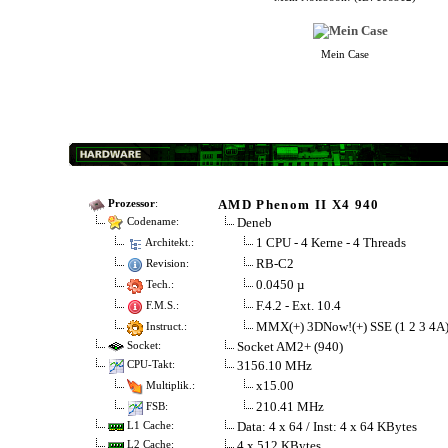
Mein Case
AMD Phenom II X4 940
Prozessor
:
Deneb
Codename:
1 CPU - 4 Kerne - 4 Threads
Architekt.:
RB-C2
Revision:
0.0450 µ
Tech.:
F.4.2 - Ext. 10.4
F.M.S.:
MMX(+) 3DNow!(+) SSE (1 2 3 4A
Instruct.:
Socket AM2+ (940)
Socket:
3156.10 MHz
CPU-Takt:
x15.00
Multiplik.:
210.41 MHz
FSB:
Data: 4 x 64 / Inst: 4 x 64 KBytes
L1 Cache:
4 x 512 KBytes
L2 Cache: