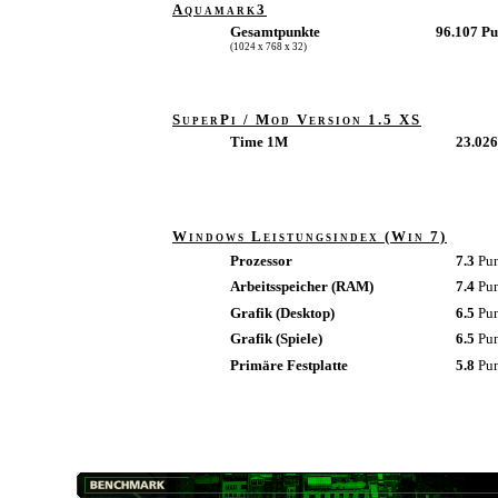
Aquamark3
Gesamtpunkte
96.107 P
(1024 x 768 x 32)
SuperPi / Mod Version 1.5 XS
Time 1M
23.026
Windows Leistungsindex (Win 7)
Prozessor
7.3
Pu
Arbeitsspeicher (RAM)
7.4
Pu
Grafik (Desktop)
6.5
Pu
Grafik (Spiele)
6.5
Pu
Primäre Festplatte
5.8
Pu