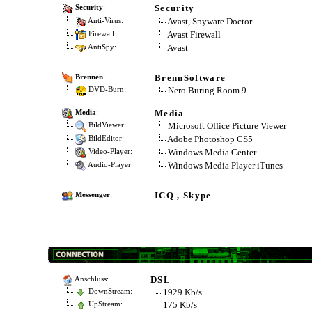
Security
Security
:
Avast, Spyware Doctor
Anti-Virus:
Avast Firewall
Firewall:
Avast
AntiSpy:
BrennSoftware
Brennen
:
Nero Buring Room 9
DVD-Burn:
Media
Media
:
Microsoft Office Picture Viewer
BildViewer:
Adobe Photoshop CS5
BildEditor:
Windows Media Center
Video-Player:
Windows Media Player iTunes
Audio-Player:
ICQ , Skype
Messenger
:
DSL
Anschluss:
1929 Kb/s
DownStream:
175 Kb/s
UpStream: