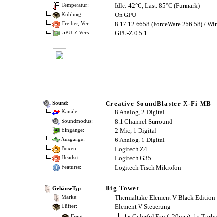
Idle: 42°C, Last. 85°C (Furmark)
Temperatur:
On GPU
Kühlung:
8.17.12.6658 (ForceWare 266.58) / Wi
Treiber, Ver.:
GPU-Z 0.5.1
GPU-Z Vers.:
Creative SoundBlaster X-Fi MB
Sound
:
8 Analog, 2 Digital
Kanäle:
8.1 Channel Surround
Soundmodus:
2 Mic, 1 Digital
Eingänge:
6 Analog, 1 Digital
Ausgänge:
Logitech Z4
Boxen:
Logitech G35
Headset:
Logitech Tisch Mikrofon
Features:
Big Tower
GehäuseTyp
:
Thermaltake Element V Black Edition
Marke:
Element V Steuerung
Lüfter:
1x Colerful Fan (120mm), 1x Turb
Front: