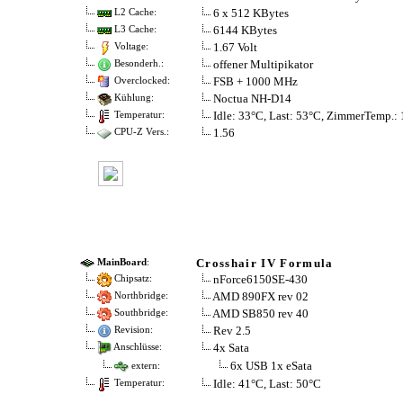
6 x 512 KBytes
L2 Cache:
6144 KBytes
L3 Cache:
1.67 Volt
Voltage:
offener Multipikator
Besonderh.:
FSB + 1000 MHz
Overclocked:
Noctua NH-D14
Kühlung:
Idle: 33°C, Last: 53°C, ZimmerTemp.:
Temperatur:
1.56
CPU-Z Vers.:
Crosshair IV Formula
MainBoard
:
nForce6150SE-430
Chipsatz:
AMD 890FX rev 02
Northbridge:
AMD SB850 rev 40
Southbridge:
Rev 2.5
Revision:
4x Sata
Anschlüsse:
6x USB 1x eSata
extern:
Idle: 41°C, Last: 50°C
Temperatur: