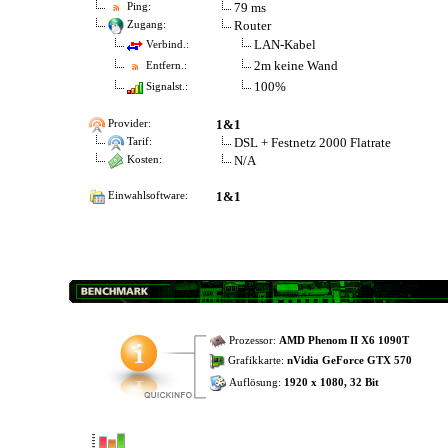
79 ms
Ping:
Router
Zugang:
LAN-Kabel
Verbind.:
2m keine Wand
Entfern.:
100%
Signalst.:
1&1
Provider:
DSL + Festnetz 2000 Flatrate
Tarif:
N/A
Kosten:
1&1
Einwahlsoftware:
Prozessor:
AMD Phenom II X6 1090T
Grafikkarte:
nVidia GeForce GTX 570
Auflösung:
1920 x 1080, 32 Bit