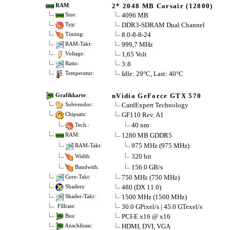
2* 2048 MB Corsair (12800)
RAM
:
4096 MB
Size:
DDR3-SDRAM Dual Channel
Typ:
8.0-8-8-24
Timing:
999,7 MHz
RAM-Takt:
1,65 Volt
Voltage:
3:8
Ratio:
Idle: 29°C, Last: 40°C
Temperatur:
nVidia GeForce GTX 570
Grafikkarte
:
CardExpert Technology
Subvendor:
GF110 Rev. A1
Chipsatz:
40 nm
Tech.:
1280 MB GDDR5
RAM:
975 MHz (975 MHz)
RAM-Takt:
320 bit
Width:
156.0 GB/s
Bandwith:
750 MHz (750 MHz)
Core-Takt:
480 (DX 11.0)
Shaders:
1500 MHz (1500 MHz)
Shader-Takt:
30.0 GPixel/s | 45.0 GTexel/s
Fillrate:
PCI-E x16 @ x16
Bus:
HDMI, DVI, VGA
Anschlüsse: