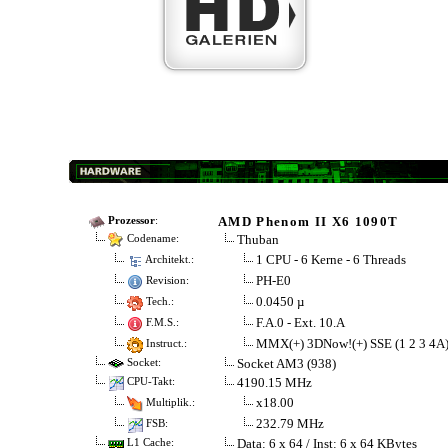
AMD Phenom II X6 1090T
Prozessor
:
Thuban
Codename:
1 CPU - 6 Kerne - 6 Threads
Architekt.:
PH-E0
Revision:
0.0450 µ
Tech.:
F.A.0 - Ext. 10.A
F.M.S.:
MMX(+) 3DNow!(+) SSE (1 2 3 4A
Instruct.:
Socket AM3 (938)
Socket:
4190.15 MHz
CPU-Takt:
x18.00
Multiplik.:
232.79 MHz
FSB:
Data: 6 x 64 / Inst: 6 x 64 KBytes
L1 Cache: