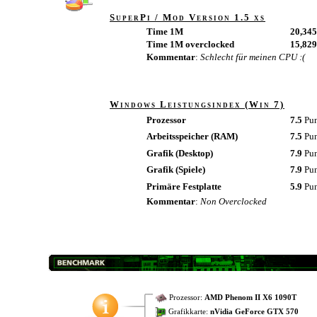
SuperPi / Mod Version 1.5 xs
Time 1M
20,345
Time 1M overclocked
15,829
Kommentar
:
Schlecht für meinen CPU :(
Windows Leistungsindex (Win 7)
Prozessor
7.5
Pu
Arbeitsspeicher (RAM)
7.5
Pu
Grafik (Desktop)
7.9
Pu
Grafik (Spiele)
7.9
Pu
Primäre Festplatte
5.9
Pu
Kommentar
:
Non Overclocked
Prozessor:
AMD Phenom II X6 1090T
Grafikkarte:
nVidia GeForce GTX 570