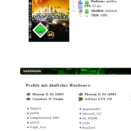
Perform.:
spielbar
FPS:
32 fps
Qualität:
maximal
1920:
1080
Profile mit ähnlicher Hardware:
Phenom II X6 1090T
Phenom II X6 1090T
Crosshair IV Formu
GeForce GTX 570
Opport
magnum2k2
puKE
Alucard_521
kampfschaaaf-AM3
da_OlliM.
guti21
crz9r
Eagle_Eye
RayZero