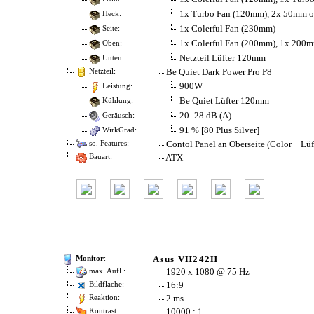
1x Turbo Fan (120mm), 2x 50mm o
Heck:
1x Colerful Fan (230mm)
Seite:
1x Colerful Fan (200mm), 1x 200m
Oben:
Netzteil Lüfter 120mm
Unten:
Be Quiet Dark Power Pro P8
Netzteil:
900W
Leistung:
Be Quiet Lüfter 120mm
Kühlung:
20 -28 dB (A)
Geräusch:
91 % [80 Plus Silver]
WirkGrad:
Contol Panel an Oberseite (Color + Lü
so. Features:
ATX
Bauart:
Asus VH242H
Monitor
:
1920 x 1080 @ 75 Hz
max. Aufl.:
16:9
Bildfläche:
2 ms
Reaktion:
10000 : 1
Kontrast: