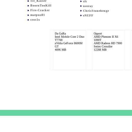
1st_Kaiser
sfc
BoornTooKill
neeray
Fire-Cracker
ChrisStonehenge
matpuz81
eNUFF
cros1x
Da GuRu
Opport
Intel Mobile Core 2 Duo
AMD Phenom II X6
T7700
1090T
nVidia GeForce 8600M
AMD Radeon HD 7900
GT
Series Crossfire
4096 MB
12288 MB
sfc
corona
Intel Core i7 4770K
AMD Phenom II X6
AMD Radeon R9 290X
1090T
+ Morpheus
nVidia GeForce GTX
16384 MB
570
8192 MB