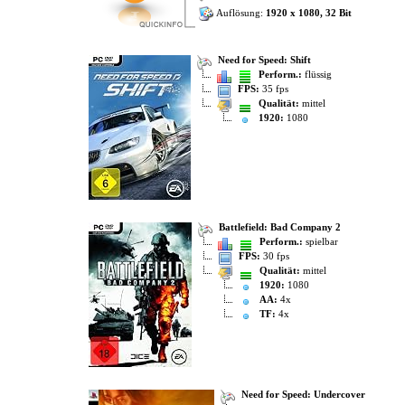
Auflösung:
1920 x 1080, 32 Bit
Need for Speed: Shift
Perform.:
flüssig
FPS:
35 fps
Qualität:
mittel
1920:
1080
Battlefield: Bad Company 2
Perform.:
spielbar
FPS:
30 fps
Qualität:
mittel
1920:
1080
AA:
4x
TF:
4x
Need for Speed: Undercover