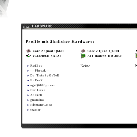
Profile mit ähnlicher Hardware:
Core 2 Quad Q6600
Core 2 Quad Q6600
4CoreDual-SATA2
ATI Radeon HD 3850
Keine
RedBob
--=Phreak=--
Da_TrAnSpOrTeR
EnProX
ageQ6600power
Der Luke
AndreR
gnomina
Hitman[GER]
teamer