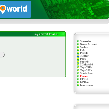
Startseite
Neuer Account
Suchen
FaQ
Profile
Twitter
PdM
SuperPi
3DMark06
Top-CPUs
Top-GPUs
Statistiken
Forum
CPU-Z
GPU-Z
Impressum