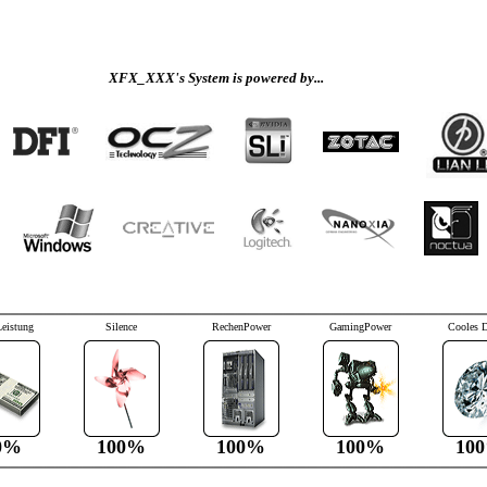
XFX_XXX's System is powered by...
Leistung
Silence
RechenPower
GamingPower
Cooles 
0%
100%
100%
100%
10