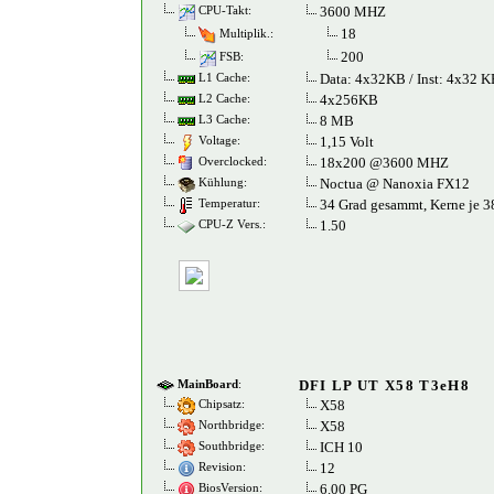
3600 MHZ
CPU-Takt:
18
Multiplik.:
200
FSB:
Data: 4x32KB / Inst: 4x32 K
L1 Cache:
4x256KB
L2 Cache:
8 MB
L3 Cache:
1,15 Volt
Voltage:
18x200 @3600 MHZ
Overclocked:
Noctua @ Nanoxia FX12
Kühlung:
34 Grad gesammt, Kerne je 3
Temperatur:
1.50
CPU-Z Vers.:
DFI LP UT X58 T3eH8
MainBoard
:
X58
Chipsatz:
X58
Northbridge:
ICH 10
Southbridge:
12
Revision:
6.00 PG
BiosVersion: