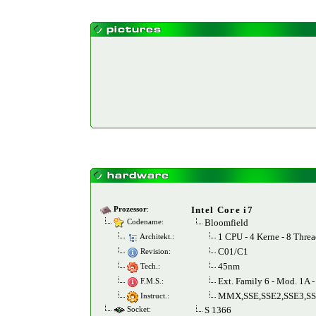
Intel Core i7
Prozessor
:
Bloomfield
Codename:
1 CPU - 4 Kerne - 8 Threa
Architekt.:
C01/C1
Revision:
45nm
Tech.:
Ext. Family 6 - Mod. 1A -
F.M.S.:
MMX,SSE,SSE2,SSE3,SS
Instruct.:
S 1366
Socket: