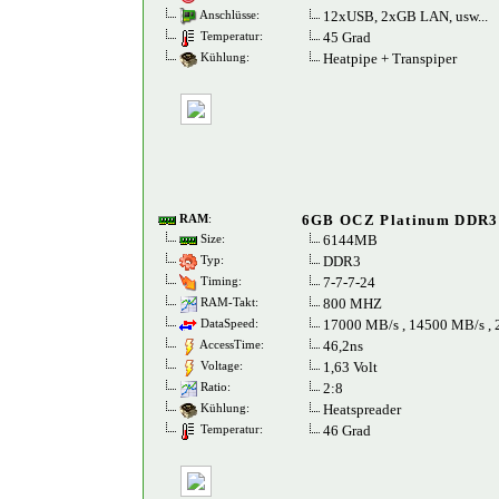
12xUSB, 2xGB LAN, usw...
Anschlüsse:
45 Grad
Temperatur:
Heatpipe + Transpiper
Kühlung:
6GB OCZ Platinum DDR3
RAM
:
6144MB
Size:
DDR3
Typ:
7-7-7-24
Timing:
800 MHZ
RAM-Takt:
17000 MB/s , 14500 MB/s ,
DataSpeed:
46,2ns
AccessTime:
1,63 Volt
Voltage:
2:8
Ratio:
Heatspreader
Kühlung:
46 Grad
Temperatur: