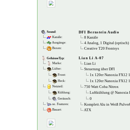
DFI Bernstein Audio
Sound
:
8 Kanäle
Kanäle:
4 Analog, 1 Digital (optisch)
Ausgänge:
Creative T20 Frontsys
Boxen:
Lian Li A-07
GehäuseTyp
:
Lian Li
Marke:
Steuerung über DFI
Lüfter:
1x 120er Nanoxia FX12 
Front:
1x 120er Nanoxia FX12 
Heck:
750 Watt Coba Nitrox
Netzteil:
Luftkühlung @ Nanoxia
Kühlung:
0
Geräusch:
Komplett Alu in Weiß Pulver
so. Features:
ATX
Bauart: