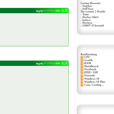
Letzten Bewerter:
-
Sn@ker
-
lxbfYeaa
Die Letzten 5 Profile:
-
Yuno
-
Derber-Shit3
-
baloca
-
Harkon
-
G00fY [Chromeb
Kaufberatung
CPU
Grafik
RAM
MainBoard
Notebook
HDD / SSD
Netzteile
Windows 10
Windows 10 Plus
Case, Cooling...