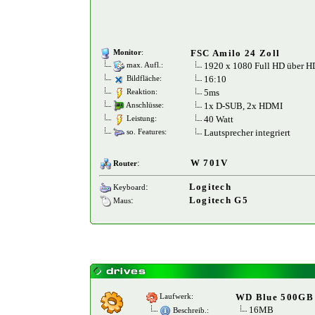
FSC Amilo 24 Zoll
Monitor
:
1920 x 1080 Full HD über 
max. Aufl.:
16:10
Bildfläche:
5ms
Reaktion:
1x D-SUB, 2x HDMI
Anschlüsse:
40 Watt
Leistung:
Lautsprecher integriert
so. Features:
:
W 701V
Router
:
Logitech
Keyboard
:
Logitech G5
Maus
WD Blue 500GB
Laufwerk:
16MB
Beschreib.: