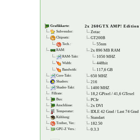
2x 260GTX AMP! Edition
Grafikkarte
:
Zotac
Subvendor:
GT200B
Chipsatz:
55nm
Tech.:
2x 896 MB RAM
RAM:
1050 MHZ
RAM-Takt:
448bit
Width:
117,6 GB
Bandwith:
650 MHZ
Core-Takt:
216
Shaders:
1400 MHZ
Shader-Takt:
18,2 GPixel / 41,6 GTexel
Fillrate:
PCIe
Bus:
2x DVI
Anschlüsse:
IDLE 42 Grad / Last 74 Grad
Temperatur:
Standart
Kühlung:
182.50
Treiber, Ver.:
0.3.3
GPU-Z Vers.: