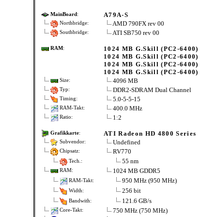
A79A-S
MainBoard
:
AMD 790FX rev 00
Northbridge:
ATI SB750 rev 00
Southbridge:
1024 MB G.Skill (PC2-6400)
RAM
:
1024 MB G.Skill (PC2-6400)
1024 MB G.Skill (PC2-6400)
1024 MB G.Skill (PC2-6400)
4096 MB
Size:
DDR2-SDRAM Dual Channel
Typ:
5.0-5-5-15
Timing:
400.0 MHz
RAM-Takt:
1:2
Ratio:
ATI Radeon HD 4800 Series
Grafikkarte
:
Undefined
Subvendor:
RV770
Chipsatz:
55 nm
Tech.:
1024 MB GDDR5
RAM:
950 MHz (950 MHz)
RAM-Takt:
256 bit
Width:
121.6 GB/s
Bandwith:
750 MHz (750 MHz)
Core-Takt: