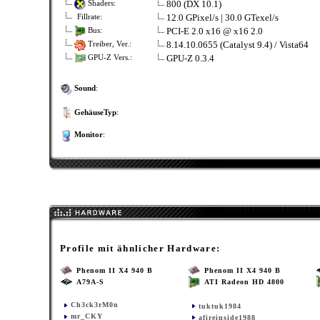
800 (DX 10.1)
Shaders:
12.0 GPixel/s | 30.0 GTexel/s
Fillrate:
PCI-E 2.0 x16 @ x16 2.0
Bus:
8.14.10.0655 (Catalyst 9.4) / Vista64
Treiber, Ver.:
GPU-Z 0.3.4
GPU-Z Vers.:
Sound
:
GehäuseTyp
:
Monitor
:
Profile mit ähnlicher Hardware:
Phenom II X4 940 B
Phenom II X4 940 B
A79A-S
ATI Radeon HD 4800
Ch3ck3rM0n
tuktuk1984
mr_CKY
afireinside1988