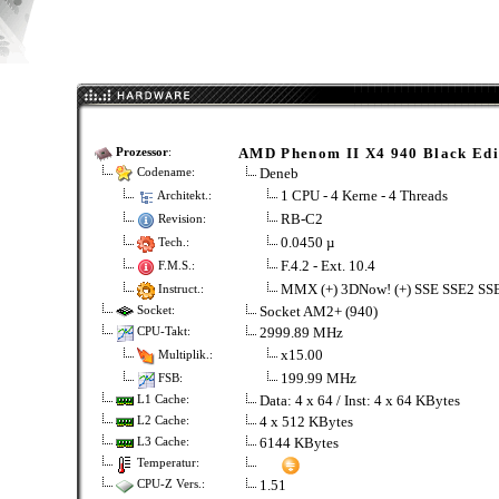
AMD Phenom II X4 940 Black Edi
Prozessor
:
Deneb
Codename:
1 CPU - 4 Kerne - 4 Threads
Architekt.:
RB-C2
Revision:
0.0450 µ
Tech.:
F.4.2 - Ext. 10.4
F.M.S.:
MMX (+) 3DNow! (+) SSE SSE2 SS
Instruct.:
Socket AM2+ (940)
Socket:
2999.89 MHz
CPU-Takt:
x15.00
Multiplik.:
199.99 MHz
FSB:
Data: 4 x 64 / Inst: 4 x 64 KBytes
L1 Cache:
4 x 512 KBytes
L2 Cache:
6144 KBytes
L3 Cache:
Temperatur:
1.51
CPU-Z Vers.: