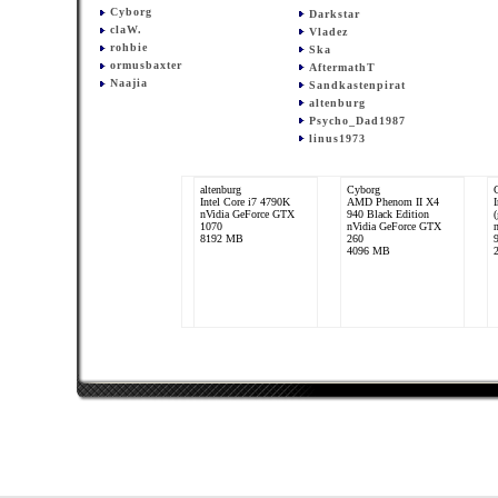
Cyborg
Darkstar
claW.
Vladez
rohbie
Ska
ormusbaxter
AftermathT
Naajia
Sandkastenpirat
altenburg
Psycho_Dad1987
linus1973
altenburg
Cyborg
Intel Core i7 4790K
AMD Phenom II X4
nVidia GeForce GTX
940 Black Edition
(
1070
nVidia GeForce GTX
8192 MB
260
4096 MB
afireinside1988
Intel Core i5 2500K
Gainward GTX570
Phantom
8192 MB