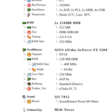
0.3
Revision:
102804
BiosVersion:
1x AGP, 2x PCI, 1x AMR, 4x USB
Anschlüsse:
Norm:31°C, Last: 36°C
Temperatur:
2x 256MB DDR
RAM
:
512 MB
Size:
DDR-SDRAM
Typ:
2.0-3-3-6
Timing:
333 MHz
RAM-Takt:
ASUS nVidia GeForce FX 5200
Grafikkarte
:
NV34
Chipsatz:
128 MB DDR
RAM:
400 MHz
RAM-Takt:
64 Bit
Width:
250 MHz
Core-Takt:
AGP 8x
Bus:
Standard (Passiv)
Kühlung:
nVidia 81.72
Treiber, Ver.:
SIS 7012
Sound
:
Soundblaster Power 80 Watts
Boxen:
Midi-Tower
GehäuseTyp
: