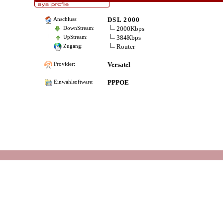
DSL 2000
Anschluss:
2000Kbps
DownStream:
384Kbps
UpStream:
Router
Zugang:
Versatel
Provider:
PPPOE
Einwahlsoftware: