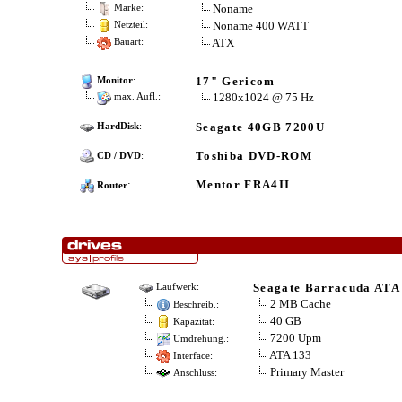
Noname
Marke:
Noname 400 WATT
Netzteil:
ATX
Bauart:
17" Gericom
Monitor
:
1280x1024 @ 75 Hz
max. Aufl.:
Seagate 40GB 7200U
HardDisk
:
Toshiba DVD-ROM
CD / DVD
:
:
Mentor FRA4II
Router
Seagate Barracuda ATA
Laufwerk:
2 MB Cache
Beschreib.:
40 GB
Kapazität:
7200 Upm
Umdrehung.:
ATA 133
Interface:
Primary Master
Anschluss: