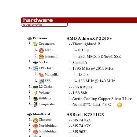
AMD AthlonXP 2200+
Prozessor
:
Thoroughbred-B
Codename:
0,13 µ
Tech.:
x86, MMX, 3DNow!, SSE
Instruct.:
Sockel A
Socket:
1795 MHz @ 2011 MHz
CPU-Takt:
13.5 x
Multiplik.:
133 MHz @ 149 MHz
FSB:
256 KBytes
L2 Cache:
1.68 Volt
Voltage:
Arctic-Cooling Copper Silent 3 Lite
Kühlung:
Norm:37°C, Last: 43°C
Temperatur:
ASRock K7S41GX
MainBoard
:
SIS 741GX
Chipsatz:
SIS 741GX
Northbridge:
SIS 963L
Southbridge: