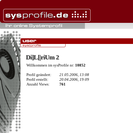
Di]L[|riUm 2
Di]L[|riUm 2
Willkommen im sysProfile nr:
10852
Profil geändert:
21.05.2006, 13:08
Profil erstellt:
20.04.2006, 19:09
Anzahl Views:
761