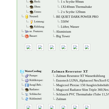
1 x Scythe 90mm
Heck:
1X140mm Thermaltake
Oben:
2 x Scythe 120mm
Unten:
BE QUIET DARK POWER PRO
Netzteil:
550W
Leistung:
Lüfter, Wasser
Kühlung:
Aluminium
so. Features:
Big Tower
Bauart:
Zalman Reserator XT
WaterCooling
:
Zalman Reserator XT Wasserkühlung
Pumpe:
Enzotech LUNA ,Alphacool NexXxoS 
Kühlkörper:
Magicool Plexiac 150 Ausgleichsbehäl
Ausgl.Beh.:
Magicool Radiator Slim Triple 360,Nex
Radiator:
Schlauch PVC Thermaltake iTube 11,5
Schläuche:
Zalman
Kühlmittel: