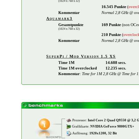
(1024 x 768 x 32)
16.545 Punkte
(
overc
Kommentar
Normal 2,8 GHz @ ove
Aquamark3
Gesamtpunkte
169 Punkte
(non OCe
(1024 x 768 x 32)
210 Punkte
(
overcloc
Kommentar
Normal 2,8 GHz @ ove
SuperPi / Mod Version 1.5 XS
Time 1M
14.688 secs.
Time 1M overclocked
12.235 secs.
Kommentar
:
Time for 1M 2,8 GHz @ Time for 
Prozessor:
Intel Core 2 Quad Q9550 @ 3,2 
Grafikkarte:
NVIDIA GeForce 9800GTX+
Auflösung:
1920x1200, 32 Bit