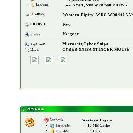
495 Watt , StndBy 20 Watt Mit DVB
Leistung:
Western Digital WDC WD6400AAK
HardDisk
:
Nec
CD / DVD
:
:
Netgear
Router
:
Microsoft,Cyber Snipa
Keyboard
:
CYBER SNIPA STINGER MOUSE
Maus
Western Digital
Laufwerk:
16 MB Cache
Beschreib.:
640 GB
Kapazität: