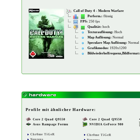
Call of Duty 4 - Modern Warfare
Perform.:
flüssig
FPS:
250 fps
Qualität:
hoch
Texturauflösung:
Hoch
Map Auflösung:
Normal
Speculare Map Auflösung:
Normal
Grafikmodus:
1920x1200
Bildwiederholfrequenz,Bildformat:
Profile mit ähnlicher Hardware:
Core 2 Quad Q9550
Core 2 Quad Q9550
Asus Rampage Formu
NVIDIA GeForce 980
Chr0me TiGeR
Chr0me TiGeR
Neureus
Neureus