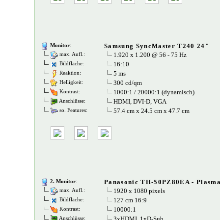
Samsung SyncMaster T240 24"
Monitor
:
1.920 x 1.200 @ 56 - 75 Hz
max. Aufl.:
16:10
Bildfläche:
5 ms
Reaktion:
300 cd/qm
Helligkeit:
1000:1 / 20000:1 (dynamisch)
Kontrast:
HDMI, DVI-D, VGA
Anschlüsse:
57.4 cm x 24.5 cm x 47.7 cm
so. Features:
Panasonic TH-50PZ80EA - Plasm
2. Monitor
:
1920 x 1080 pixels
max. Aufl.:
127 cm 16:9
Bildfläche:
10000:1
Kontrast:
3xHDMI, 1xD-Sub
Anschlüsse: