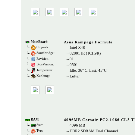
Asus Rampage Formula
MainBoard
:
Intel X48
Chipsatz:
82801 IR ( ICH9R)
Southbridge:
01
Revision:
0501
BiosVersion:
Idle: 36° C, Last: 45°C
Temperatur:
Lüfter
Kühlung:
4096MB Corsair PC2-1066 CL5 
RAM
:
4096 MB
Size:
DDR2 SDRAM Dual Channel
Typ: