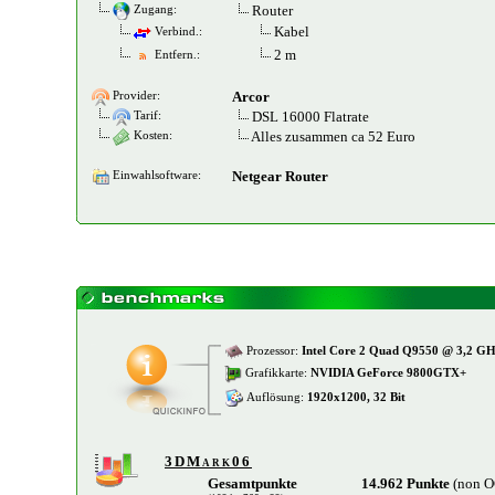
Router
Zugang:
Kabel
Verbind.:
2 m
Entfern.:
Arcor
Provider:
DSL 16000 Flatrate
Tarif:
Alles zusammen ca 52 Euro
Kosten:
Netgear Router
Einwahlsoftware:
Prozessor:
Intel Core 2 Quad Q9550 @ 3,2 G
Grafikkarte:
NVIDIA GeForce 9800GTX+
Auflösung:
1920x1200, 32 Bit
3DMark06
Gesamtpunkte
14.962 Punkte
(non 