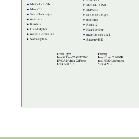
MeTaL-FiSh
MeTaL-FiSh
Mav256
Mav256
$chm3nkm@n
$chm3nkm@n
usetime
usetime
Renki2
Renki2
Hardstyler
Hardstyler
martin-schulz1
martin-schulz1
SaxonyHK
SaxonyHK
D!str(+)yer
Fearing
Intel® Core™ i7-3770K
Intel Core i7 2600K
EVGA NVidia GeForce
msi N780 Lightning
GTX 580 SC
16384 MB
Xien16 HTPC II
J.Teak2
Intel Atom 330
AMD Phenom II X4
nVIDIA GeForce 9400M
955
onboard
nVidia GeForce GTX
4096 MB
260
4096 MB