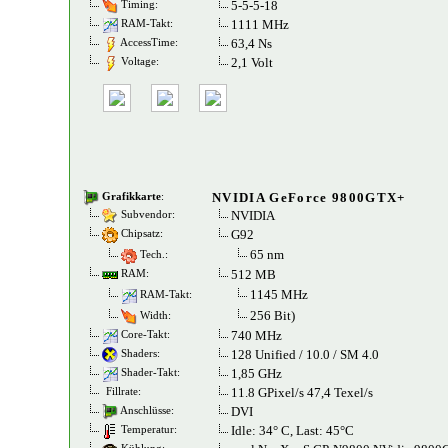
5-5-5-18
Timing:
1111 MHz
RAM-Takt:
63,4 Ns
AccessTime:
2,1 Volt
Voltage:
NVIDIA GeForce 9800GTX+
Grafikkarte
:
NVIDIA
Subvendor:
G92
Chipsatz:
65 nm
Tech.:
512 MB
RAM:
1145 MHz
RAM-Takt:
256 Bit)
Width:
740 MHz
Core-Takt:
128 Unified / 10.0 / SM 4.0
Shaders:
1,85 GHz
Shader-Takt:
11.8 GPixel/s 47,4 Texel/s
Fillrate:
DVI
Anschlüsse:
Idle: 34° C, Last: 45°C
Temperatur: