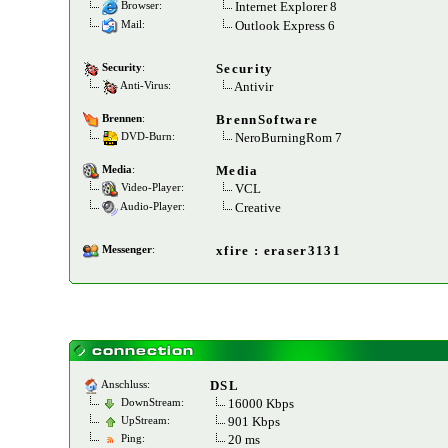
Internet Explorer 8
Browser:
Outlook Express 6
Mail:
Security
Security
:
Antivir
Anti-Virus:
BrennSoftware
Brennen
:
NeroBurningRom 7
DVD-Burn:
Media
Media
:
VCL
Video-Player:
Creative
Audio-Player:
xfire : eraser3131
Messenger
:
DSL
Anschluss:
16000 Kbps
DownStream:
901 Kbps
UpStream:
20 ms
Ping: