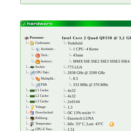
Intel Core 2 Quad Q9550 @ 3,2 G
Prozessor
:
Yorkfield
Codename:
1 CPU - 4 Kerne
Architekt.:
45mm
Tech.:
MMX SSE SSE2 SSE3 SSSE3 SSE4
Instruct.:
775 LGA
Socket:
2838 GHz @ 3200 GHz
CPU-Takt:
8.5
Multiplik.:
333 MHz @ 376 MHz
FSB:
4x32
L1 Cache:
4x32
L2 Cache:
2x6144
L3 Cache:
1,3
Voltage:
OC 13% reicht ^^
Overclocked:
Enzotech LUNA
Kühlung:
Idle: 33° C, Last: 43°C
Temperatur:
1.51
CPU-Z Vers.: