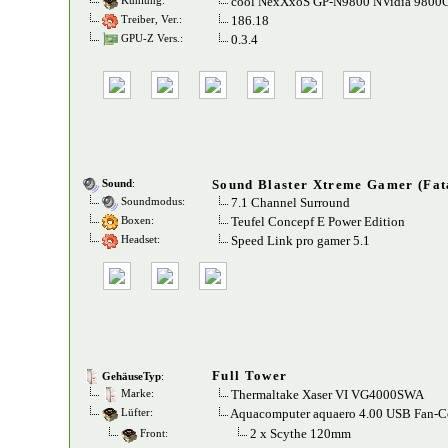
cool NexXxoS GP-N9800 NVidia 9800G
Kühlung:
186.18
Treiber, Ver.:
0.3.4
GPU-Z Vers.:
Sound Blaster Xtreme Gamer (Fata
Sound
:
7.1 Channel Surround
Soundmodus:
Teufel Concepf E Power Edition
Boxen:
Speed Link pro gamer 5.1
Headset:
Full Tower
GehäuseTyp
:
Thermaltake Xaser VI VG4000SWA
Marke:
Aquacomputer aquaero 4.00 USB Fan-Con
Lüfter:
2 x Scythe 120mm
Front: