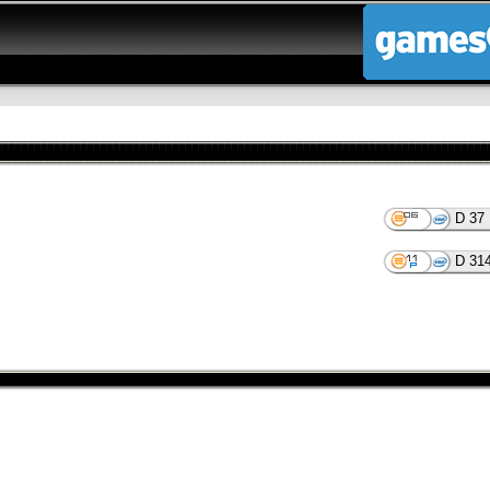
D 37
D 31