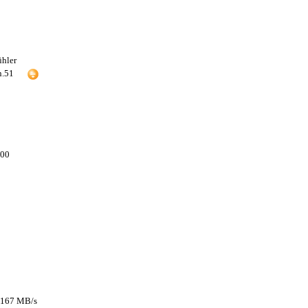
ühler
n.51
 00
2167 MB/s