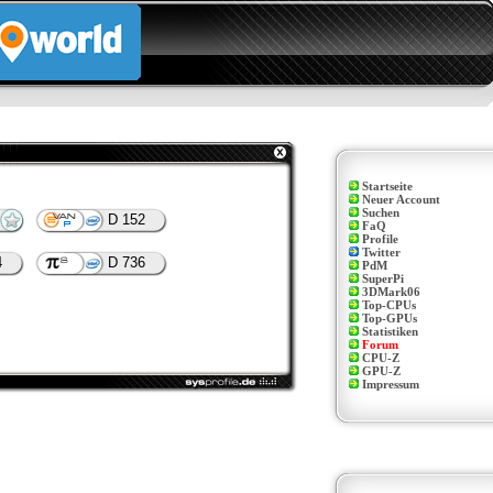
Startseite
Neuer Account
Suchen
D 152
FaQ
Profile
Twitter
4
D 736
PdM
SuperPi
3DMark06
Top-CPUs
Top-GPUs
Statistiken
Forum
CPU-Z
GPU-Z
Impressum