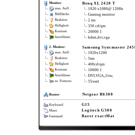
Benq XL 2420 T
Monitor
:
1920 x1080@ 120Hz
max. Aufl.:
Gaming monitor
Bildfläche:
2 ms
Reaktion:
350 cd/qm
Helligkeit:
20000:1
Kontrast:
hdmi,dvi,vga
Anschlüsse:
Samsung Syncmaster 245b
2. Monitor
:
1920x1200
max. Aufl.:
5ms
Reaktion:
400cd/qm
Helligkeit:
10000:1
Kontrast:
DVI,VGA,,Usw,
Anschlüsse:
55watt
so. Features:
:
Netgear R6300
Router
:
G15
Keyboard
:
Logitech G500
Maus
:
Razer exactMat
Gamepad