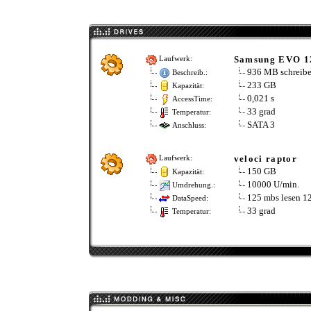
Samsung EVO 1
Laufwerk:
936 MB schreib
Beschreib.:
233 GB
Kapazität:
0,021 s
AccessTime:
33 grad
Temperatur:
SATA 3
Anschluss:
veloci raptor
Laufwerk:
150 GB
Kapazität:
10000 U/min.
Umdrehung.:
125 mbs lesen 1
DataSpeed:
33 grad
Temperatur: