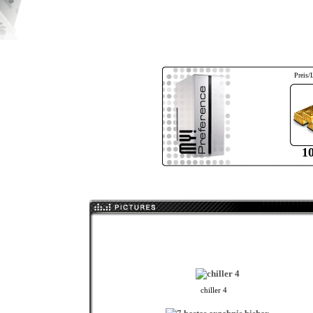
Preis/
1
chiller 4