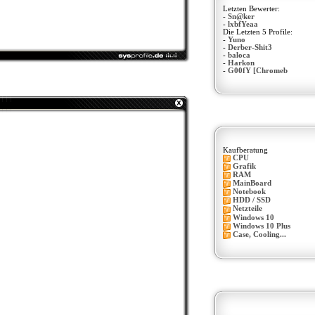
Letzten Bewerter:
-
Sn@ker
-
lxbfYeaa
Die Letzten 5 Profile:
-
Yuno
-
Derber-Shit3
-
baloca
-
Harkon
-
G00fY [Chromeb
Kaufberatung
CPU
Grafik
RAM
MainBoard
Notebook
HDD / SSD
Netzteile
Windows 10
Windows 10 Plus
Case, Cooling...