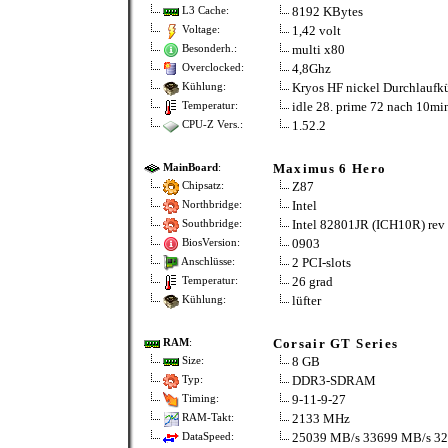
8192 KBytes
L3 Cache:
1,42 volt
Voltage:
multi x80
Besonderh.:
4,8Ghz
Overclocked:
Kryos HF nickel Durchlaufk
Kühlung:
idle 28. prime 72 nach 10mi
Temperatur:
1.52.2
CPU-Z Vers.:
Maximus 6 Hero
MainBoard
:
Z87
Chipsatz:
Intel
Northbridge:
Intel 82801JR (ICH10R) rev
Southbridge:
0903
BiosVersion:
2 PCI-slots
Anschlüsse:
26 grad
Temperatur:
lüfter
Kühlung:
Corsair GT Series
RAM
:
8 GB
Size:
DDR3-SDRAM
Typ:
9-11-9-27
Timing:
2133 MHz
RAM-Takt:
25039 MB/s 33699 MB/s 3
DataSpeed: