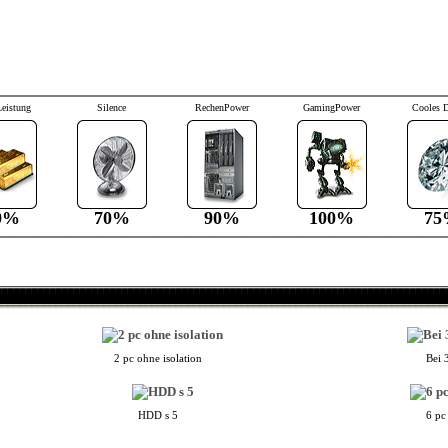
Leistung
Silence
RechenPower
GamingPower
Cooles 
0%
70%
90%
100%
75
2 pc ohne isolation
Bei 
HDD s 5
6 pc