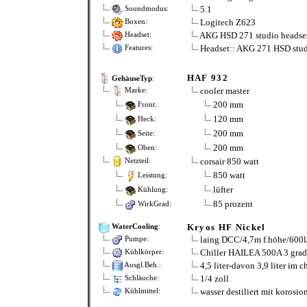
5.1
Soundmodus:
Logitech Z623
Boxen:
AKG HSD 271 studio headse
Headset:
Headset:: AKG 271 HSD stud
Features:
HAF 932
GehäuseTyp
:
cooler master
Marke:
200 mm
Front:
120 mm
Heck:
200 mm
Seite:
200 mm
Oben:
corsair 850 watt
Netzteil:
850 watt
Leistung:
lüfter
Kühlung:
85 prozent
WirkGrad:
Kryos HF Nickel
WaterCooling
:
laing DCC/4,7m f.höhe/600l
Pumpe:
Chiller HAILEA 500A 3 grad 
Kühlkörper:
4,5 liter-davon 3,9 liter im ch
Ausgl.Beh.:
1/4 zoll
Schläuche:
wasser destiliert mit korosion
Kühlmittel: