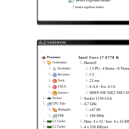
7 bestes ergebnis bisher
Intel Core i7 4770 K
Prozessor
:
Haswell
Codename:
1 CPU - 4 Kerne - 8 Thre
Architekt.:
C3
Revision:
22 nm
Tech.:
6.A.4 - Ext. 6.1A
F.M.S.:
MMX SSE SSE2 SSE3 SS
Instruct.:
Socket 1150 LGA
Socket:
4,7 GHz
CPU-Takt:
x47.00
Multiplik.:
100 MHz
FSB:
Data: 4 x 32 / Inst: 4 x 32 K
L1 Cache:
4 x 256 KBytes
L2 Cache: