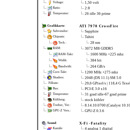
1,50 volt
Voltage:
2:8
Ratio:
26 idle 36 prime
Temperatur:
ATI 7970 CrossFire
Grafikkarte
:
Sapphire
Subvendor:
Tahiti
Chipsatz:
28 nm
Tech.:
3072 MB GDDR5
RAM:
1600 MHz +225 mhz
RAM-Takt:
384 bit
Width:
264 GB/s
Bandwith:
1200 MHz +275 mhz
Core-Takt:
2048 (DX 11.1) SM 5.0
Shaders:
29,6 GPixel/s | 118,4 G Texel
Fillrate:
PCI-E 3.0 x16
Bus:
31 grad idle-67 grad prime
Temperatur:
stock kühler
Kühlung:
8.14.10.0700 (Catalyst 10.10
Treiber, Ver.:
GPU-Z 0.3.6
GPU-Z Vers.:
X-Fi -Fatality
Sound
:
4 analog 1 digital
Kanäle: