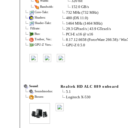
320 bit
Width:
152.0 GB/s
Bandwith:
732 MHz (732 MHz)
Core-Takt:
480 (DX 11.0)
Shaders:
1464 MHz (1464 MHz)
Shader-Takt:
29.3 GPixel/s | 43.9 GTexel/s
Fillrate:
PCI-E x16 @ x16
Bus:
8.17.12.6658 (ForceWare 266.58) / Win
Treiber, Ver.:
GPU-Z 0.5.0
GPU-Z Vers.:
Realtek HD ALC 889 onboard
Sound
:
5.1
Soundmodus:
Logitech X-530
Boxen: