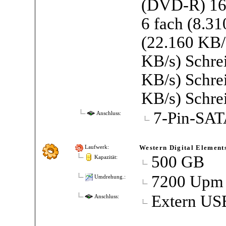
(DVD-R) 16
6 fach (8.3
(22.160 KB/
KB/s) Schre
KB/s) Schre
KB/s) Schre
7-Pin-SA
Anschluss:
Western Digital Element
Laufwerk:
500 GB
Kapazität:
7200 Upm
Umdrehung.:
Extern US
Anschluss: