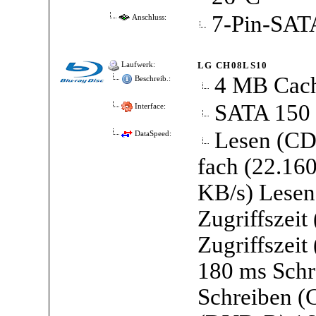
7-Pin-SAT
Anschluss:
LG CH08LS10
Laufwerk:
4 MB Cac
Beschreib.:
SATA 150
Interface:
Lesen (CD
DataSpeed:
fach (22.16
KB/s) Lesen
Zugriffszei
Zugriffszei
180 ms Schr
Schreiben (