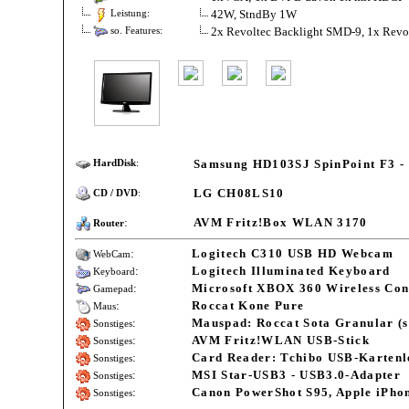
42W, StndBy 1W
Leistung:
2x Revoltec Backlight SMD-9, 1x Revo
so. Features:
Samsung HD103SJ SpinPoint F3 -
HardDisk
:
LG CH08LS10
CD / DVD
:
:
AVM Fritz!Box WLAN 3170
Router
:
Logitech C310 USB HD Webcam
WebCam
:
Logitech Illuminated Keyboard
Keyboard
:
Microsoft XBOX 360 Wireless Con
Gamepad
:
Roccat Kone Pure
Maus
:
Mauspad: Roccat Sota Granular (
Sonstiges
:
AVM Fritz!WLAN USB-Stick
Sonstiges
:
Card Reader: Tchibo USB-Kartenl
Sonstiges
:
MSI Star-USB3 - USB3.0-Adapter
Sonstiges
:
Canon PowerShot S95, Apple iPho
Sonstiges