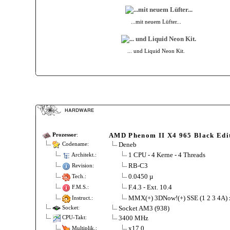
...mit neuem Lüfter...
... und Liquid Neon Kit.
AMD Phenom II X4 965 Black Edi
Prozessor
:
Deneb
Codename:
1 CPU - 4 Kerne - 4 Threads
Architekt.:
RB-C3
Revision:
0.0450 µ
Tech.:
F.4.3 - Ext. 10.4
F.M.S.:
MMX(+) 3DNow!(+) SSE (1 2 3 4A)
Instruct.:
Socket AM3 (938)
Socket:
3400 MHz
CPU-Takt:
x17.0
Multiplik.: