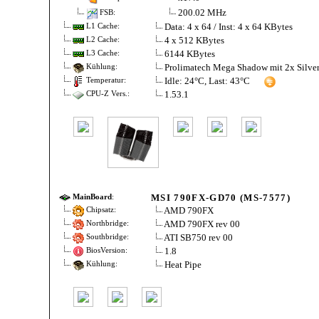
200.02 MHz
FSB:
Data: 4 x 64 / Inst: 4 x 64 KBytes
L1 Cache:
4 x 512 KBytes
L2 Cache:
6144 KBytes
L3 Cache:
Prolimatech Mega Shadow mit 2x Silv
Kühlung:
Idle: 24°C, Last: 43°C
Temperatur:
1.53.1
CPU-Z Vers.:
MSI 790FX-GD70 (MS-7577)
MainBoard
:
AMD 790FX
Chipsatz:
AMD 790FX rev 00
Northbridge:
ATI SB750 rev 00
Southbridge:
1.8
BiosVersion:
Heat Pipe
Kühlung: