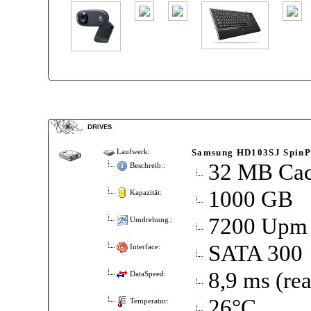
Samsung HD103SJ SpinP
Laufwerk:
32 MB Ca
Beschreib.:
1000 GB
Kapazität:
7200 Upm
Umdrehung.:
SATA 300
Interface:
8,9 ms (re
DataSpeed:
26°C
Temperatur: