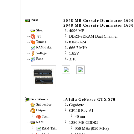
2048 MB Corsair Dominator 16
RAM
:
2048 MB Corsair Dominator 16
4096 MB
Size:
DDR3-SDRAM Dual Channel
Typ:
8.0-8-8-24
Timing:
666.7 MHz
RAM-Takt:
1.65V
Voltage:
3:10
Ratio:
nVidia GeForce GTX 570
Grafikkarte
:
Gigabyte
Subvendor:
GF110 Rev. A1
Chipsatz:
40 nm
Tech.:
1280 MB GDDR5
RAM:
950 MHz (950 MHz)
RAM-Takt: