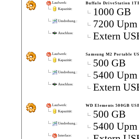
Buffalo DriveStation 1T
Laufwerk:
1000 GB
Kapazität:
7200 Upm
Umdrehung.:
Extern US
Anschluss:
Samsung M2 Portable U
Laufwerk:
500 GB
Kapazität:
5400 Upm
Umdrehung.:
Extern US
Anschluss:
WD Elements 500GB USB
Laufwerk:
500 GB
Kapazität:
5400 Upm
Umdrehung.:
Extern US
Interface: