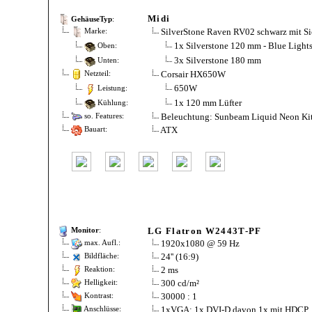
Midi
GehäuseTyp
:
SilverStone Raven RV02 schwarz mit S
Marke:
1x Silverstone 120 mm - Blue Light
Oben:
3x Silverstone 180 mm
Unten:
Corsair HX650W
Netzteil:
650W
Leistung:
1x 120 mm Lüfter
Kühlung:
Beleuchtung: Sunbeam Liquid Neon Kit -
so. Features:
ATX
Bauart:
LG Flatron W2443T-PF
Monitor
:
1920x1080 @ 59 Hz
max. Aufl.:
24'' (16:9)
Bildfläche:
2 ms
Reaktion:
300 cd/m²
Helligkeit:
30000 : 1
Kontrast:
1xVGA; 1x DVI-D davon 1x mit HDCP
Anschlüsse: