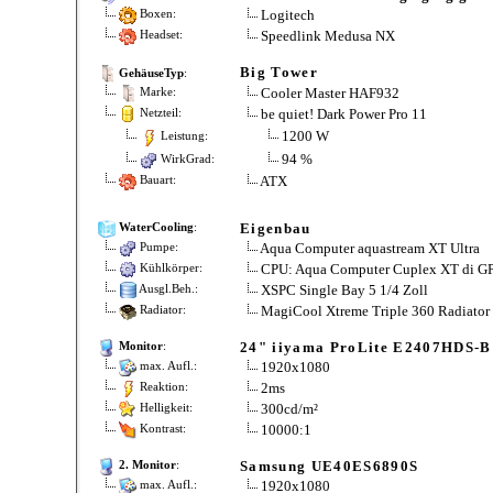
Logitech
Boxen:
Speedlink Medusa NX
Headset:
Big Tower
GehäuseTyp
:
Cooler Master HAF932
Marke:
be quiet! Dark Power Pro 11
Netzteil:
1200 W
Leistung:
94 %
WirkGrad:
ATX
Bauart:
Eigenbau
WaterCooling
:
Aqua Computer aquastream XT Ultra
Pumpe:
CPU: Aqua Computer Cuplex XT di GP
Kühlkörper:
XSPC Single Bay 5 1/4 Zoll
Ausgl.Beh.:
MagiCool Xtreme Triple 360 Radiator
Radiator:
24" iiyama ProLite E2407HDS-B
Monitor
:
1920x1080
max. Aufl.:
2ms
Reaktion:
300cd/m²
Helligkeit:
10000:1
Kontrast:
Samsung UE40ES6890S
2. Monitor
:
1920x1080
max. Aufl.: