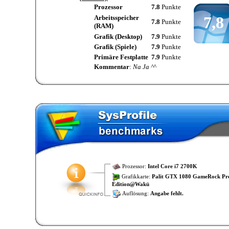
Prozessor
7.8
Punkte
7,8
Arbeitsspeicher
7.8
Punkte
(RAM)
Grafik (Desktop)
7.9
Punkte
Grafik (Spiele)
7.9
Punkte
Primäre Festplatte
7.9
Punkte
Kommentar
:
Na Ja ^^
Prozessor:
Intel Core i7 2700K
Grafikkarte:
Palit GTX 1080 GameRock P
Edition@Wakü
Auflösung:
Angabe fehlt.