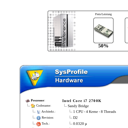
Preis/Leistung
50%
Intel Core i7 2700K
Prozessor
:
Sandy Bridge
Codename:
1 CPU - 4 Kerne - 8 Threads
Architekt.:
D2
Revision:
0.0320 µ
Tech.: