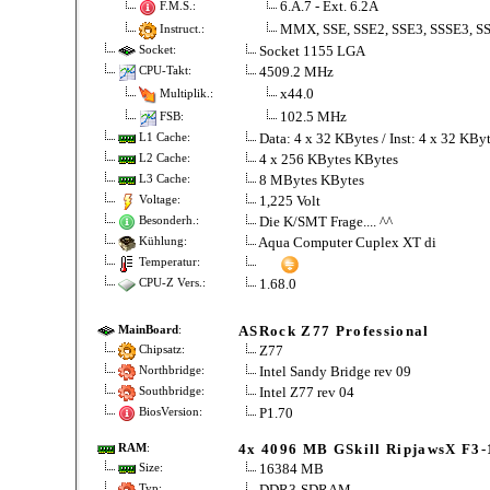
6.A.7 - Ext. 6.2A
F.M.S.:
MMX, SSE, SSE2, SSE3, SSSE3, SS
Instruct.:
Socket 1155 LGA
Socket:
4509.2 MHz
CPU-Takt:
x44.0
Multiplik.:
102.5 MHz
FSB:
Data: 4 x 32 KBytes / Inst: 4 x 32 KBy
L1 Cache:
4 x 256 KBytes KBytes
L2 Cache:
8 MBytes KBytes
L3 Cache:
1,225 Volt
Voltage:
Die K/SMT Frage.... ^^
Besonderh.:
Aqua Computer Cuplex XT di
Kühlung:
Temperatur:
1.68.0
CPU-Z Vers.:
ASRock Z77 Professional
MainBoard
:
Z77
Chipsatz:
Intel Sandy Bridge rev 09
Northbridge:
Intel Z77 rev 04
Southbridge:
P1.70
BiosVersion:
4x 4096 MB GSkill RipjawsX F
RAM
:
16384 MB
Size:
DDR3-SDRAM
Typ: