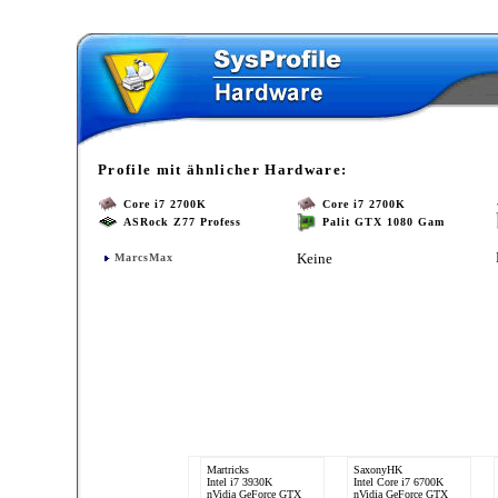
Profile mit ähnlicher Hardware:
Core i7 2700K
Core i7 2700K
ASRock Z77 Profess
Palit GTX 1080 Gam
Keine
MarcsMax
Martricks
SaxonyHK
Intel i7 3930K
Intel Core i7 6700K
nVidia GeForce GTX
nVidia GeForce GTX