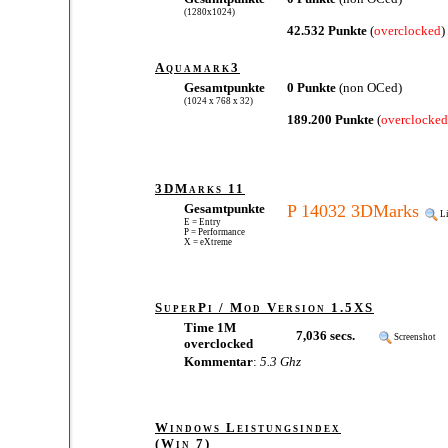
(1280x1024)
42.532 Punkte
(
overclocked
)
Aquamark3
Gesamtpunkte
0 Punkte
(non OCed)
(1024 x 768 x 32)
189.200 Punkte
(
overclocked
3DMarks 11
Gesamtpunkte
P 14032 3DMarks
L
E = Entry
P = Performance
X = eXtreme
SuperPi / Mod Version 1.5XS
Time 1M
7,036 secs.
Screenshot
overclocked
Kommentar
:
5.3 Ghz
Windows Leistungsindex
(Win 7)