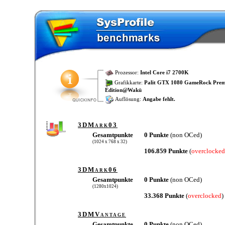
Prozessor:
Intel Core i7 2700K
Grafikkarte:
Palit GTX 1080 GameRock Pre
Edition@Wakü
Auflösung:
Angabe fehlt.
3DMark03
Gesamtpunkte
0 Punkte
(non OCed)
(1024 x 768 x 32)
106.859 Punkte
(
overclocked
3DMark06
Gesamtpunkte
0 Punkte
(non OCed)
(1280x1024)
33.368 Punkte
(
overclocked
)
3DMVantage
Gesamtpunkte
0 Punkte
(non OCed)