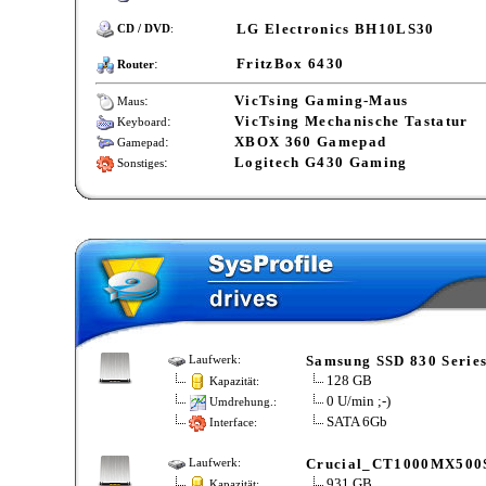
LG Electronics BH10LS30
CD / DVD
:
:
FritzBox 6430
Router
:
VicTsing Gaming-Maus
Maus
:
VicTsing Mechanische Tastatur
Keyboard
:
XBOX 360 Gamepad
Gamepad
:
Logitech G430 Gaming
Sonstiges
Samsung SSD 830 Serie
Laufwerk:
128 GB
Kapazität:
0 U/min ;-)
Umdrehung.:
SATA 6Gb
Interface:
Crucial_CT1000MX500
Laufwerk:
931 GB
Kapazität: