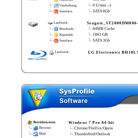
0 U/min ;-)
Umdrehung.:
SATA 6Gb
Interface:
Seagate_ST2000DM006
Laufwerk:
64MB Cache
Beschreib.:
1863 GB
Kapazität:
SATA 3Gb
Interface:
LG Electronics BH10L
Laufwerk:
Windows 7 Pro 64-bit
Betriebssystem
:
Chrome/FireFox/Opera
Browser:
Thunderbird/Outlook
Mail: