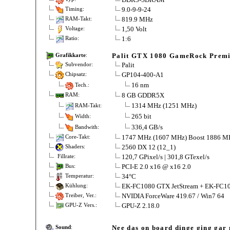
9.0-9-9-24
Timing:
819.9 MHz
RAM-Takt:
1,50 Volt
Voltage:
1:6
Ratio:
Palit GTX 1080 GameRock Prem
Grafikkarte
:
Palit
Subvendor:
GP104-400-A1
Chipsatz:
16 nm
Tech.:
8 GB GDDR5X
RAM:
1314 MHz (1251 MHz)
RAM-Takt:
265 bit
Width:
336,4 GB/s
Bandwith:
1747 MHz (1607 MHz) Boost 1886 M
Core-Takt:
2560 DX 12 (12_1)
Shaders:
120,7 GPixel/s | 301,8 GTexel/s
Fillrate:
PCI-E 2.0 x16 @ x16 2.0
Bus:
34°C
Temperatur:
EK-FC1080 GTX JetStream + EK-FC108
Kühlung:
NVIDIA ForceWare 419.67 / Win7 64
Treiber, Ver.:
GPU-Z 2.18.0
GPU-Z Vers.:
Nee das on board dinge ging gar 
Sound
: