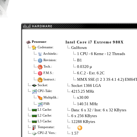
Intel Core i7 Extreme 980X
Prozessor
:
Gulftown
Codename:
1 CPU - 6 Kerne - 12 Threads
Architekt.:
B1
Revision:
0.0320 µ
Tech.:
6.C.2 - Ext. 6.2C
F.M.S.:
MMX SSE (1 2 3 3S 4.1 4.2) EM64
Instruct.:
Socket 1366 LGA
Socket:
4215.25 MHz
CPU-Takt:
x30.00
Multiplik.:
140.51 MHz
FSB:
Data: 6 x 32 / Inst: 6 x 32 KBytes
L1 Cache:
6 x 256 KBytes
L2 Cache:
12288 KBytes
L3 Cache:
Temperatur:
1.57
CPU-Z Vers.: