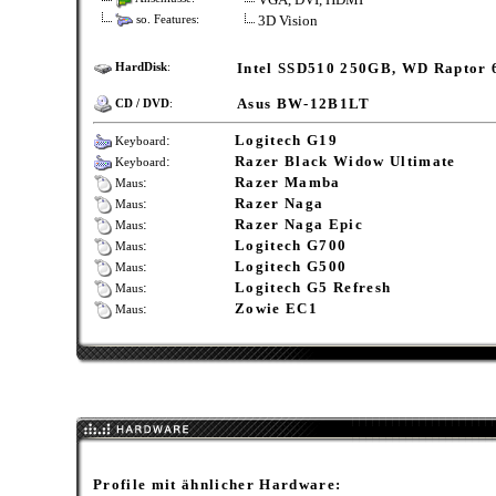
3D Vision
so. Features:
Intel SSD510 250GB, WD Raptor
HardDisk
:
Asus BW-12B1LT
CD / DVD
:
:
Logitech G19
Keyboard
:
Razer Black Widow Ultimate
Keyboard
:
Razer Mamba
Maus
:
Razer Naga
Maus
:
Razer Naga Epic
Maus
:
Logitech G700
Maus
:
Logitech G500
Maus
:
Logitech G5 Refresh
Maus
:
Zowie EC1
Maus
Profile mit ähnlicher Hardware: