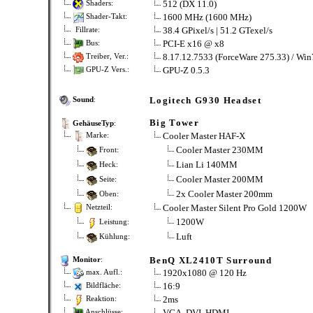
512 (DX 11.0)
Shaders:
1600 MHz (1600 MHz)
Shader-Takt:
38.4 GPixel/s | 51.2 GTexel/s
Fillrate:
PCI-E x16 @ x8
Bus:
8.17.12.7533 (ForceWare 275.33) / Win
Treiber, Ver.:
GPU-Z 0.5.3
GPU-Z Vers.:
Logitech G930 Headset
Sound
:
Big Tower
GehäuseTyp
:
Cooler Master HAF-X
Marke:
Cooler Master 230MM
Front:
Lian Li 140MM
Heck:
Cooler Master 200MM
Seite:
2x Cooler Master 200mm
Oben:
Cooler Master Silent Pro Gold 1200W
Netzteil:
1200W
Leistung:
Luft
Kühlung:
BenQ XL2410T Surround
Monitor
:
1920x1080 @ 120 Hz
max. Aufl.:
16:9
Bildfläche:
2ms
Reaktion:
VGA, DVI, HDMI
Anschlüsse: