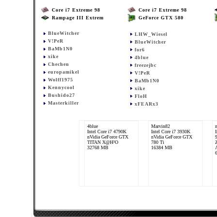
Core i7 Extreme 98
Core i7 Extreme 98
Rampage III Extrem
GeForce GTX 580
BlueWitcher
LHW_Wiesel
V!PeR
BlueWitcher
BaMb1N0
for6
xike
4blue
Chechen
freezejbc
europamikel
V!PeR
Wolff1975
BaMb1N0
Kennycool
xike
Bushido27
FloH
Masterkiller
xFEARx3
4blue
Marvin82
Intel Core i7 4790K
Intel Core i7 3930K
nVidia GeForce GTX
nVidia GeForce GTX
TITAN X@H²O
780 Ti
32768 MB
16384 MB
Masterkiller
Intel Core i7 Extreme
980X
nVidia GeForce GTX