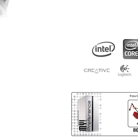
Preis/
8