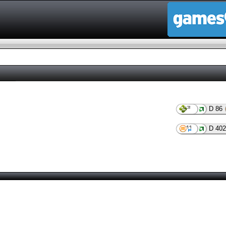
D 86
D 402