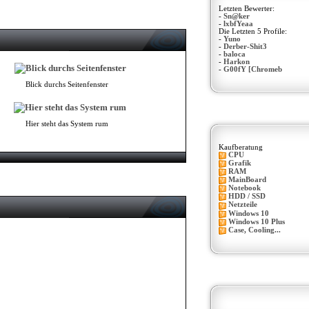
Letzten Bewerter:
-
Sn@ker
-
lxbfYeaa
Die Letzten 5 Profile:
-
Yuno
-
Derber-Shit3
-
baloca
-
Harkon
-
G00fY [Chromeb
Blick durchs Seitenfenster
Hier steht das System rum
Kaufberatung
CPU
Grafik
RAM
MainBoard
Notebook
HDD / SSD
Netzteile
Windows 10
Windows 10 Plus
Case, Cooling...