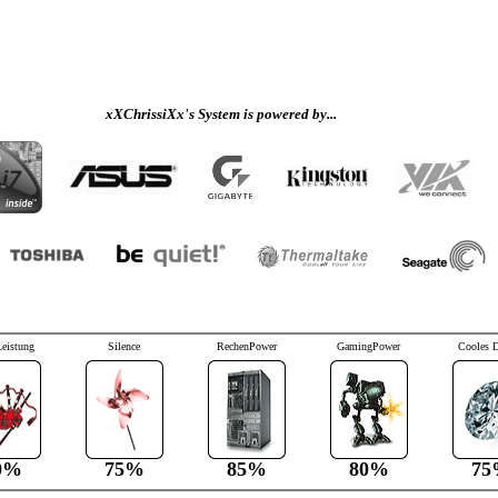
xXChrissiXx's System is powered by...
Leistung
Silence
RechenPower
GamingPower
Cooles 
0%
75%
85%
80%
75