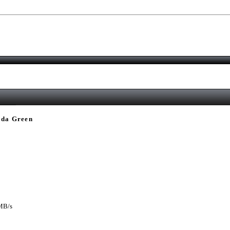
uda Green
MB/s