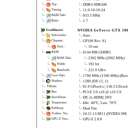
DDR3-SDRAM
Typ:
11.0-10-10-24
Timing:
933.5 MHz
RAM-Takt:
1:7
Ratio:
NVIDIA GeForce GTX 10
Grafikkarte
:
Asus
Subvendor:
GP106 Rev. A1
Chipsatz:
16 nm
Tech.:
6144 MB GDDR5
RAM:
2302 MHz (2002 MHz)
RAM-Takt:
192 bit
Width:
221.0 GB/s
Bandwith:
1706 MHz (1506 MHz) (Boo
Core-Takt:
1280 (DX 12_1)
Shaders:
81.9 GPixel/s | 136.5 GTexel
Fillrate:
PCI-E 3.0 x16 @ x16 2.0
Bus:
DP, 2x HDMI, DVI
Anschlüsse:
Idle: 40°C, Last: 70°C
Temperatur:
Dual Fan
Kühlung:
24.21.13.9811 (NVIDIA 398.
Treiber, Ver.:
GPU-Z 2.9.0
GPU-Z Vers.: