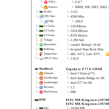
6.A.7
F.M.S.:
MMX, SSE, SSE2, SSE3, 
Instruct.:
1155
Socket:
4500 Mhz
CPU-Takt:
100.0
FSB:
128 KBytes
L1 Cache:
1024 KBytes
L2 Cache:
8192 Kbytes
L3 Cache:
1.296 Volt
Voltage:
variabl. Multipl. 16-42
Besonderh.:
be quiet! Pure Rock Slim
Kühlung:
Idle: 34° C, Last: 63°C
Temperatur:
1.85.0
CPU-Z Vers.:
Gigabyte Z77X-UD3H
MainBoard
:
Intel-7-Serie (z77)
Chipsatz:
Intel Sandy Bridge rev 09
Northbridge:
Intel Z77 rev 04
Southbridge:
1.2
Revision:
FBb
BiosVersion:
8192 MB Kingston (10700
RAM
:
8192 MB Kingston (10700
16384 MB
Size: