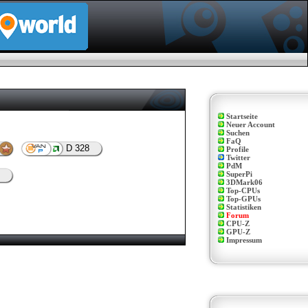
Startseite
Neuer Account
Suchen
FaQ
D 328
Profile
Twitter
PdM
SuperPi
3DMark06
Top-CPUs
Top-GPUs
Statistiken
Forum
CPU-Z
GPU-Z
Impressum