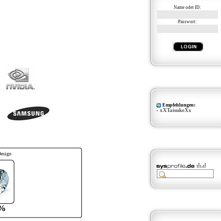
Name oder ID:
Passwort:
Empfehlungen:
-
xXTaisukeXx
Design
%