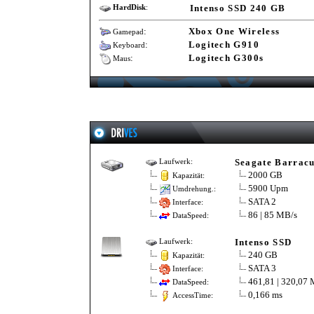
Intenso SSD 240 GB
HardDisk
:
:
Xbox One Wireless
Gamepad
:
Logitech G910
Keyboard
:
Logitech G300s
Maus
Seagate Barrac
Laufwerk:
2000 GB
Kapazität:
5900 Upm
Umdrehung.:
SATA 2
Interface:
86 | 85 MB/s
DataSpeed:
Intenso SSD
Laufwerk:
240 GB
Kapazität:
SATA 3
Interface:
461,81 | 320,07 
DataSpeed:
0,166 ms
AccessTime: