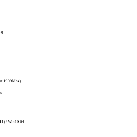
60
st 1909Mhz)
/s
11) / Win10 64