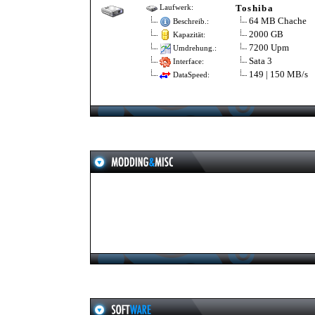
Toshiba
Laufwerk:
64 MB Chache
Beschreib.:
2000 GB
Kapazität:
7200 Upm
Umdrehung.:
Sata 3
Interface:
149 | 150 MB/s
DataSpeed: