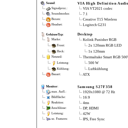
VIA High Definition Audi
Sound
:
VIA VT2021 codec
Signalproz.:
7.1
Soundmodus:
Creative T15 Wireless
Boxen:
Logitech G231
Headset:
Desktop
GehäuseTyp
:
Kolink Punisher RGB
Marke:
2x 120mm RGB LED
Front:
1x 120mm
Heck:
Thermaltake Smart RGB 50
Netzteil:
500 W
Leistung:
Luftkühlung
Kühlung:
ATX
Bauart:
Samsung S27F358
Monitor
:
1920x1080 @ 72 Hz
max. Aufl.:
16:9
Bildfläche:
4ms
Reaktion:
DP, HDMI
Anschlüsse:
42W
Leistung:
IPS, Free Sync
so. Features: