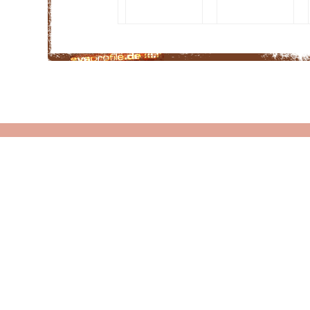
Fr1kadelle
freakshow1994
AMD Phenom II X4
AMD Phenom II X4
955 Black Edition
955
nVidia GeForce GTX
nVidia GeForce GTX
285
285
4096 MB
4096 MB