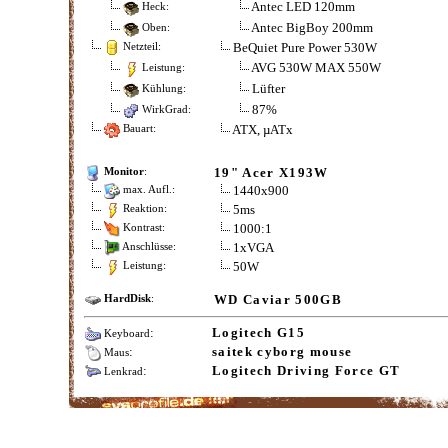
Antec LED 120mm
Heck:
Antec BigBoy 200mm
Oben:
BeQuiet Pure Power 530W
Netzteil:
AVG 530W MAX 550W
Leistung:
Lüfter
Kühlung:
87%
WirkGrad:
ATX, µATx
Bauart:
19" Acer X193W
Monitor
:
1440x900
max. Aufl.:
5ms
Reaktion:
1000:1
Kontrast:
1xVGA
Anschlüsse:
50W
Leistung:
WD Caviar 500GB
HardDisk
:
:
Logitech G15
Keyboard
:
saitek cyborg mouse
Maus
:
Logitech Driving Force GT
Lenkrad