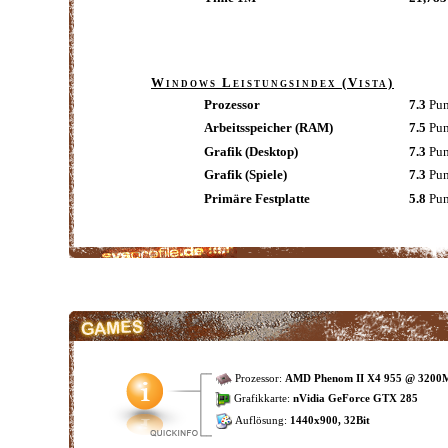
Windows Leistungsindex (Vista)
Prozessor
7.3
Pun
Arbeitsspeicher (RAM)
7.5
Pu
Grafik (Desktop)
7.3
Pun
Grafik (Spiele)
7.3
Pun
Primäre Festplatte
5.8
Pun
Prozessor:
AMD Phenom II X4 955 @ 3200
Grafikkarte:
nVidia GeForce GTX 285
Auflösung:
1440x900, 32Bit