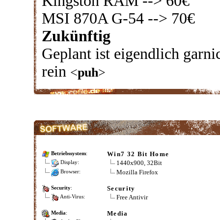
Kingston RAM --> 60€
MSI 870A G-54 --> 70€
Zukünftig
Geplant ist eigendlich garn
rein
<
puh
>
Win7 32 Bit Home
Betriebssystem
:
1440x900, 32Bit
Display:
Mozilla Firefox
Browser:
Security
Security
:
Free Antivir
Anti-Virus:
Media
Media
: