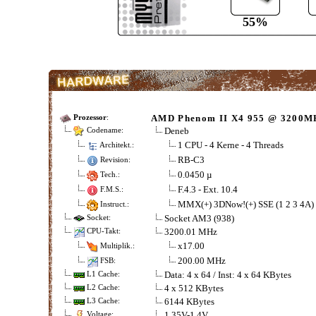
55%
AMD Phenom II X4 955 @ 3200M
Prozessor
:
Deneb
Codename:
1 CPU - 4 Kerne - 4 Threads
Architekt.:
RB-C3
Revision:
0.0450 µ
Tech.:
F.4.3 - Ext. 10.4
F.M.S.:
MMX(+) 3DNow!(+) SSE (1 2 3 4A
Instruct.:
Socket AM3 (938)
Socket:
3200.01 MHz
CPU-Takt:
x17.00
Multiplik.:
200.00 MHz
FSB:
Data: 4 x 64 / Inst: 4 x 64 KBytes
L1 Cache:
4 x 512 KBytes
L2 Cache:
6144 KBytes
L3 Cache:
1,35V-1,4V
Voltage: