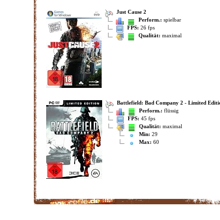
Just Cause 2
Perform.:
spielbar
FPS:
26 fps
Qualität:
maximal
Battlefield: Bad Company 2 - Limited Editi
Perform.:
flüssig
FPS:
45 fps
Qualität:
maximal
Min:
29
Max:
60