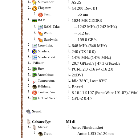
ASUS
Subvendor:
GT200 Rev. B1
Chipsatz:
55 nm
Tech.:
1024 MB GDDR3
RAM:
1242 MHz (1242 MHz)
RAM-Takt:
512 bit
Width:
159.0 GB/s
Bandwith:
648 MHz (648 MHz)
Core-Takt:
240 (DX 10.0)
Shaders:
1476 MHz (1476 MHz)
Shader-Takt:
20.7 GPixel/s | 47.3 GTexel/s
Fillrate:
PCI-E 2.0 x16 @ x16 2.0
Bus:
2xDVI
Anschlüsse:
Idle 38°C, Last: 83°C
Temperatur:
Boxed
Kühlung:
8.16.11.9107 (ForceWare 191.07) / Win
Treiber, Ver.:
GPU-Z 0.4.7
GPU-Z Vers.:
Sound
:
Midi
GehäuseTyp
:
Antec Ninehundret
Marke:
Antec LED 2x120mm
Front: