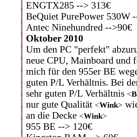
ENGTX285 --> 313€
BeQuiet PurePower 530W -
Antec Ninehundred -->90€
Oktober 2010
Um den PC "perfekt" abzu
neue CPU, Mainboard und fo
mich für den 955er BE wege
guten P/L Verhältnis. Bei
sehr guten P/L Verhältnis
<
B
nur gute Qualität
wi
<
Wink
>
an die Decke
<
Wink
>
955 BE --> 120€