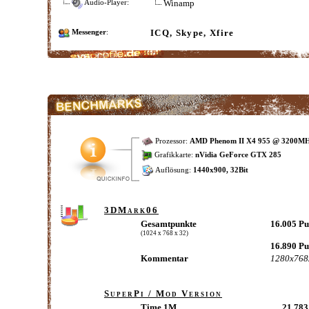
Winamp
Audio-Player:
ICQ, Skype, Xfire
Messenger
:
Prozessor:
AMD Phenom II X4 955 @ 3200M
Grafikkarte:
nVidia GeForce GTX 285
Auflösung:
1440x900, 32Bit
3DMark06
Gesamtpunkte
16.005 P
(1024 x 768 x 32)
16.890 P
Kommentar
1280x768
SuperPi / Mod Version
Time 1M
21,783 