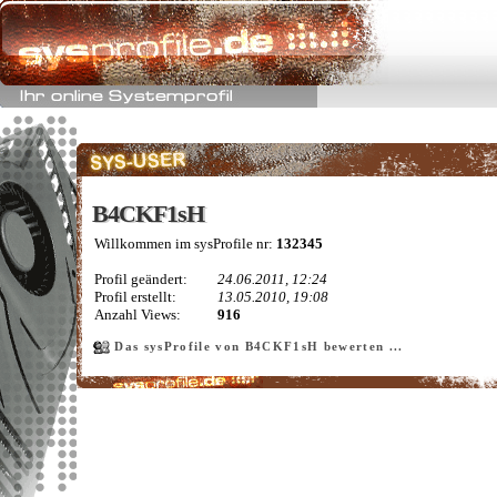
B4CKF1sH
B4CKF1sH
Willkommen im sysProfile nr:
132345
Profil geändert:
24.06.2011, 12:24
Profil erstellt:
13.05.2010, 19:08
Anzahl Views:
916
Das sysProfile von B4CKF1sH bewerten ...