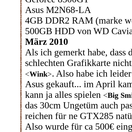
Asus M2N68-LA
4GB DDR2 RAM (marke wei
500GB HDD von WD Cavia
März 2010
Als ich gemerkt habe, dass 
schlechten Grafikkarte nicht
. Also habe ich lei
<
Wink
>
Asus gekauft... im April ka
kann ja alles spielen
<
Big Smi
das 30cm Ungetüm auch pass
reichen für ne GTX285 nat
Also wurde für ca 500€ eing