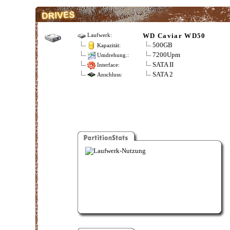
WD Caviar WD50
Laufwerk:
500GB
Kapazität:
7200Upm
Umdrehung.:
SATA II
Interface:
SATA 2
Anschluss: