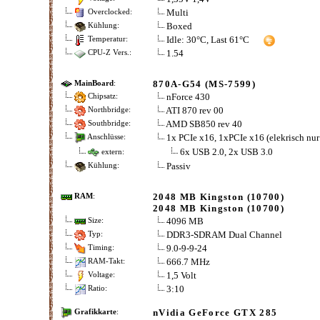
Multi
Overclocked:
Boxed
Kühlung:
Idle: 30°C, Last 61°C
Temperatur:
1.54
CPU-Z Vers.:
870A-G54 (MS-7599)
MainBoard
:
nForce 430
Chipsatz:
ATI 870 rev 00
Northbridge:
AMD SB850 rev 40
Southbridge:
1x PCIe x16, 1xPCIe x16 (elekrisch nur
Anschlüsse:
6x USB 2.0, 2x USB 3.0
extern:
Passiv
Kühlung:
2048 MB Kingston (10700)
RAM
:
2048 MB Kingston (10700)
4096 MB
Size:
DDR3-SDRAM Dual Channel
Typ:
9.0-9-9-24
Timing:
666.7 MHz
RAM-Takt:
1,5 Volt
Voltage:
3:10
Ratio:
nVidia GeForce GTX 285
Grafikkarte
: