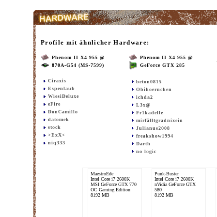
Profile mit ähnlicher Hardware:
Phenom II X4 955 @
Phenom II X4 955 @
870A-G54 (MS-7599)
GeForce GTX 285
Ciraxis
beton0815
Espenlaub
Obihoernchen
WiesiDeluxe
ichda2
eFire
L3x@
DonCamillo
Fr1kadelle
datomek
mirfälltgradnixein
stock
Julianus2008
>ExX<
freakshow1994
niq333
Darth
no logic
MaestroEde
Punk-Buster
Intel Core i7 2600K
Intel Core i7 2600K
MSI GeForce GTX 770
nVidia GeForce GTX
OC Gaming Edition
580
8192 MB
8192 MB