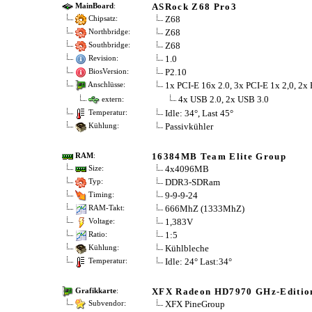
ASRock Z68 Pro3
MainBoard
:
Z68
Chipsatz:
Z68
Northbridge:
Z68
Southbridge:
1.0
Revision:
P2.10
BiosVersion:
1x PCI-E 16x 2.0, 3x PCI-E 1x 2,0, 2x
Anschlüsse:
4x USB 2.0, 2x USB 3.0
extern:
Idle: 34°, Last 45°
Temperatur:
Passivkühler
Kühlung:
16384MB Team Elite Group
RAM
:
4x4096MB
Size:
DDR3-SDRam
Typ:
9-9-9-24
Timing:
666MhZ (1333MhZ)
RAM-Takt:
1,383V
Voltage:
1:5
Ratio:
Kühlbleche
Kühlung:
Idle: 24° Last:34°
Temperatur:
XFX Radeon HD7970 GHz-Edition
Grafikkarte
:
XFX PineGroup
Subvendor: