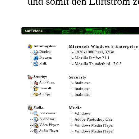
und somit den Luftstrom ze
Microsoft Windows 8 Enterprise
Betriebssystem
:
1920x1080Pixel, 32Bit
Display:
Mozilla Firefox 21.1
Browser:
Mozilla Thunderbird 17.0.5
Mail:
Security
Security
:
brain.exe
Anti-Virus:
brain.exe
Firewall:
brain.exe
AntiSpy:
Media
Media
:
Windows
BildViewer:
Adobe Photoshop CS2
BildEditor:
Windows Media Player
Video-Player:
Windows Media Player
Audio-Player: