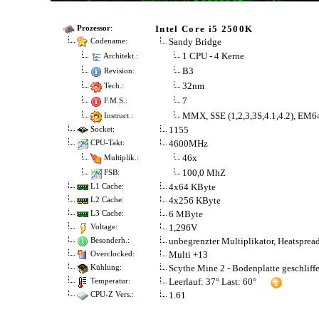
Intel Core i5 2500K
Prozessor
:
Sandy Bridge
Codename:
1 CPU - 4 Kerne
Architekt.:
B3
Revision:
32nm
Tech.:
7
F.M.S.:
MMX, SSE (1,2,3,3S,4.1,4.2), EM6
Instruct.:
1155
Socket:
4600MHz
CPU-Takt:
46x
Multiplik.:
100,0 MhZ
FSB:
4x64 KByte
L1 Cache:
4x256 KByte
L2 Cache:
6 MByte
L3 Cache:
1,296V
Voltage:
unbegrenzter Multiplikator, Heatspread
Besonderh.:
Multi +13
Overclocked:
Scythe Mine 2 - Bodenplatte geschliff
Kühlung:
Leerlauf: 37° Last: 60°
Temperatur:
1.61
CPU-Z Vers.: