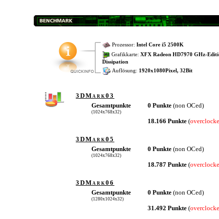
Prozessor:
Intel Core i5 2500K
Grafikkarte:
XFX Radeon HD7970 GHz-Editi
Dissipation
Auflösung:
1920x1080Pixel, 32Bit
3DMark03
Gesamtpunkte
0 Punkte
(non OCed)
(1024x768x32)
18.166 Punkte
(
overclock
3DMark05
Gesamtpunkte
0 Punkte
(non OCed)
(1024x768x32)
18.787 Punkte
(
overclock
3DMark06
Gesamtpunkte
0 Punkte
(non OCed)
(1280x1024x32)
31.492 Punkte
(
overclock