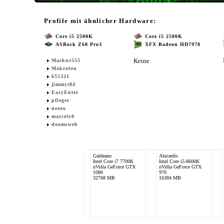
Profile mit ähnlicher Hardware:
Core i5 2500K
Core i5 2500K
ASRock Z68 Pro3
XFX Radeon HD7970
Keine
Markus555
Makrolon
655321
jimmyt84
EasyEnter
pfleger
neeoo
marcely0
doomsweb
Galdeano
Alucardis
Intel Core i7 7700K
Intel Core i5-8600K
nVidia GeForce GTX
nVidia GeForce GTX
1080
970
32768 MB
16384 MB