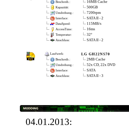
16MB Cache
Beschreib.:
500GB
Kapazität:
7200rpm
Umdrehung.:
SATA II - 2
Interface:
115MB/s
DataSpeed:
16ms
AccessTime:
32°
Temperatur:
SATA II - 2
Anschluss:
LG GH22NS70
Laufwerk:
2MB Cache
Beschreib.:
52x CD, 22x DVD
Umdrehung.:
SATA
Interface:
SATA II - 3
Anschluss:
04.01.2013: