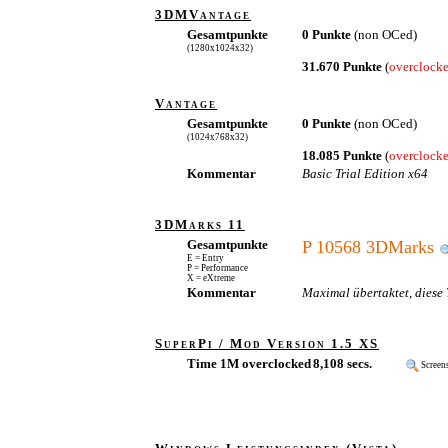
3DMVantage
Gesamtpunkte
0 Punkte
(non OCed)
(1280x1024x32)
31.670 Punkte
(
overclock
Vantage
Gesamtpunkte
0 Punkte
(non OCed)
(1024x768x32)
18.085 Punkte
(
overclock
Kommentar
Basic Trial Edition x64
3DMarks 11
Gesamtpunkte
P 10568 3DMarks
E = Entry
P = Performance
X = eXtreme
Kommentar
Maximal übertaktet, diese 
SuperPi / Mod Version 1.5 XS
Time 1M overclocked
8,108 secs.
Screen