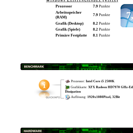
Windows Leistungsindex (Vista)
Prozessor
7.9
Punkte
7
Arbeitsspeicher
7.9
Punkte
(RAM)
Grafik (Desktop)
8.2
Punkte
Grafik (Spiele)
8.2
Punkte
Primäre Festplatte
8.1
Punkte
Prozessor:
Intel Core i5 2500K
Grafikkarte:
XFX Radeon HD7970 GHz-Edit
Dissipation
Auflösung:
1920x1080Pixel, 32Bit