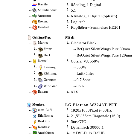
6Analog, 1 Digital
Kanäle:
5.1
Soundmodus:
6 Analog, 2 Digital (optisch)
Ausgänge:
Logitech
Boxen:
Kopfhörer - Sennheiser HD201
Headset:
Midi
GehäuseTyp
:
Gladiator Black
Marke:
BeQuiet SilentWings Pure 80mm
Front:
BeQuiet SilentWings Pure 120mm
Heck:
Corsiar VX 550W
Netzteil:
550W
Leistung:
Luftkühler
Kühlung:
0,7 Sone
Geräusch:
85%
WirkGrad:
ATX
Bauart:
LG Flatron W2243T-PFT
Monitor
:
1920x1080Pixel @60HZ
max. Aufl.:
21,5" / 55cm Diagonale (16:9)
Bildfläche:
5ms GTG
Reaktion:
Dynamisch 30000:1
Kontrast:
1x DVI-D, 1x D-SUB
Anschlüsse: