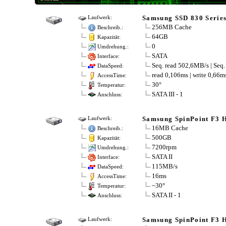
Samsung SSD 830 Serie
Laufwerk:
256MB Cache
Beschreib.:
64GB
Kapazität:
0
Umdrehung.:
SATA
Interface:
Seq. read 502,6MB/s | Seq
DataSpeed:
read 0,106ms | write 0,66m
AccessTime:
30°
Temperatur:
SATA III - 1
Anschluss:
Samsung SpinPoint F3
Laufwerk:
16MB Cache
Beschreib.:
500GB
Kapazität:
7200rpm
Umdrehung.:
SATA II
Interface:
115MB/s
DataSpeed:
16ms
AccessTime:
~30°
Temperatur:
SATA II - 1
Anschluss:
Samsung SpinPoint F3
Laufwerk: