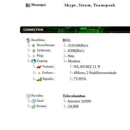
Skype, Steam, Teamspeak
Messenger
:
DSL
Anschluss:
31910KBit/s
DownStream:
830KBit/s
UpStream:
9ms
Ping:
Modem
Zugang:
WLAN 802.11 N
Verbind.:
4Meter, 2 Stahlbetonwände
Entfern.:
75-95%
Signalst.:
Telecolumbus
Provider:
Internet 32000
Tarif:
24,90€
Kosten: