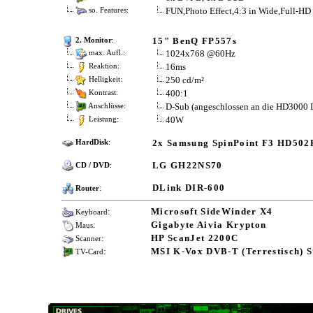
FUN,Photo Effect,4:3 in Wide,Full-HD 
so. Features:
15" BenQ FP557s
2. Monitor
:
1024x768 @60Hz
max. Aufl.:
16ms
Reaktion:
250 cd/m²
Helligkeit:
400:1
Kontrast:
D-Sub (angeschlossen an die HD3000 
Anschlüsse:
40W
Leistung:
2x Samsung SpinPoint F3 HD50
HardDisk
:
LG GH22NS70
CD / DVD
:
:
DLink DIR-600
Router
:
Microsoft SideWinder X4
Keyboard
:
Gigabyte Aivia Krypton
Maus
:
HP ScanJet 2200C
Scanner
:
MSI K-Vox DVB-T (Terrestisch) S
TV-Card