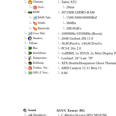
Tahiti XT2
Chipsatz:
28nm
Tech.:
3072MB GDDR5-RAM
RAM:
1500/3000/6000MhZ
RAM-Takt:
384Bit
Width:
288.0GB/s
Bandwith:
1000MHz/1050MHz (Boost)
Core-Takt:
2048 Unified, DX 11.0
Shaders:
36,8GPixel/s; 144,6GTexel/s
Fillrate:
PCI-E 16x 2.0
Bus:
1xHDMI, 1x DVI-D, 2x Mini Display P
Anschlüsse:
Leerlauf: 26° Last: 78°
Temperatur:
XFX DoubleDissipation Ghost Therma
Kühlung:
AMD Catalyst 12.11 Beta 11
Treiber, Ver.:
0.66
GPU-Z Vers.:
ASUS Xonar DG
Sound
:
C-Media Oxygen HD CMI-8786
Signalproz.: