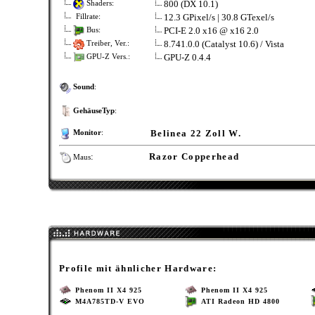
800 (DX 10.1)
Shaders:
12.3 GPixel/s | 30.8 GTexel/s
Fillrate:
PCI-E 2.0 x16 @ x16 2.0
Bus:
8.741.0.0 (Catalyst 10.6) / Vista
Treiber, Ver.:
GPU-Z 0.4.4
GPU-Z Vers.:
Sound
:
GehäuseTyp
:
Belinea 22 Zoll W.
Monitor
:
:
Razor Copperhead
Maus
Profile mit ähnlicher Hardware:
Phenom II X4 925
Phenom II X4 925
M4A785TD-V EVO
ATI Radeon HD 4800