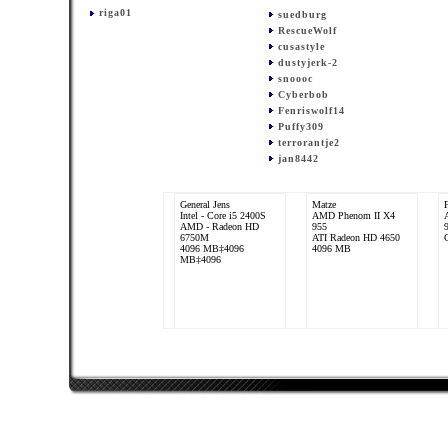
riga01
suedburg
RescueWolf
cusastyle
dustyjerk-2
snoooc
Cyberbob
Fenriswolf14
Puffy309
terrorantje2
jan8442
General Jens
Matze
Intel - Core i5 2400S
AMD Phenom II X4
AMD - Radeon HD
955
6750M
ATI Radeon HD 4650
4096 MB‡4096
4096 MB
MB‡4096
xTrem_Rage
AMD Phenom II X4
965 Black Edition
Nvidia Geforce 285
GTX
4096 MB