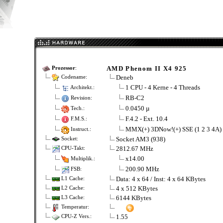
AMD Phenom II X4 925
Prozessor
:
Deneb
Codename:
1 CPU - 4 Kerne - 4 Threads
Architekt.:
RB-C2
Revision:
0.0450 µ
Tech.:
F.4.2 - Ext. 10.4
F.M.S.:
MMX(+) 3DNow!(+) SSE (1 2 3 4A
Instruct.:
Socket AM3 (938)
Socket:
2812.67 MHz
CPU-Takt:
x14.00
Multiplik.:
200.90 MHz
FSB:
Data: 4 x 64 / Inst: 4 x 64 KBytes
L1 Cache:
4 x 512 KBytes
L2 Cache:
6144 KBytes
L3 Cache:
Temperatur:
1.55
CPU-Z Vers.: