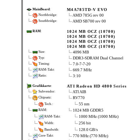
M4A785TD-V EVO
MainBoard
:
AMD 785G rev 00
Northbridge:
AMD SB700 rev 00
Southbridge:
1024 MB OCZ (10700)
RAM
:
1024 MB OCZ (10700)
1024 MB OCZ (10700)
1024 MB OCZ (10700)
4096 MB
Size:
DDR3-SDRAM Dual Channel
Typ:
7.0-7-7-20
Timing:
669.7 MHz
RAM-Takt:
3:10
Ratio:
ATI Radeon HD 4800 Series
Grafikkarte
:
ATI AIB
Subvendor:
RV770
Chipsatz:
55 nm
Tech.:
1024 MB GDDR5
RAM:
1000 MHz (1000 MHz)
RAM-Takt:
256 bit
Width:
128.0 GB/s
Bandwith:
770 MHz (770 MHz)
Core-Takt: