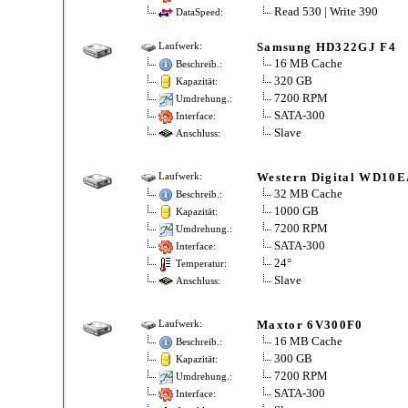
Read 530 | Write 390
DataSpeed:
Samsung HD322GJ F4
Laufwerk:
16 MB Cache
Beschreib.:
320 GB
Kapazität:
7200 RPM
Umdrehung.:
SATA-300
Interface:
Slave
Anschluss:
Western Digital WD10
Laufwerk:
32 MB Cache
Beschreib.:
1000 GB
Kapazität:
7200 RPM
Umdrehung.:
SATA-300
Interface:
24°
Temperatur:
Slave
Anschluss:
Maxtor 6V300F0
Laufwerk:
16 MB Cache
Beschreib.:
300 GB
Kapazität:
7200 RPM
Umdrehung.:
SATA-300
Interface: