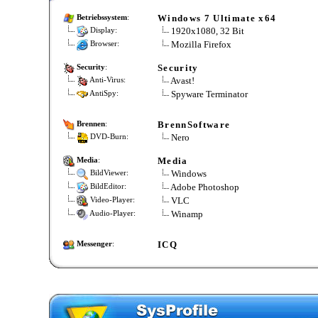
Windows 7 Ultimate x64
Betriebssystem
:
1920x1080, 32 Bit
Display:
Mozilla Firefox
Browser:
Security
Security
:
Avast!
Anti-Virus:
Spyware Terminator
AntiSpy:
BrennSoftware
Brennen
:
Nero
DVD-Burn:
Media
Media
:
Windows
BildViewer:
Adobe Photoshop
BildEditor:
VLC
Video-Player:
Winamp
Audio-Player:
ICQ
Messenger
: