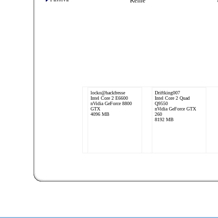
Keine
locko@hackfresse
Driftking007
Intel Core 2 E6600
Intel Core 2 Quad
nVidia GeForce 8800
Q9550
GTX
nVidia GeForce GTX
4096 MB
260
8192 MB
Passiva
AMD Phenom II X6
1055T
AMD Radeon R9 280X
DirectCU II
8191 MB