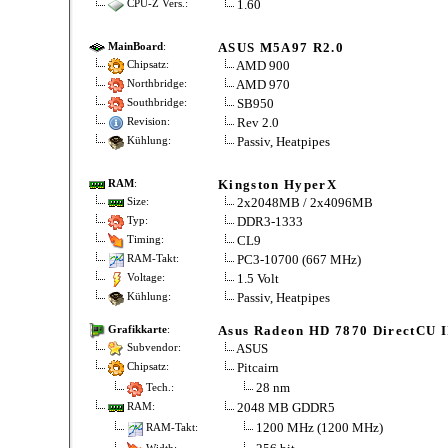
1.60
CPU-Z Vers.:
ASUS M5A97 R2.0
MainBoard
:
AMD 900
Chipsatz:
AMD 970
Northbridge:
SB950
Southbridge:
Rev 2.0
Revision:
Passiv, Heatpipes
Kühlung:
Kingston HyperX
RAM
:
2x2048MB / 2x4096MB
Size:
DDR3-1333
Typ:
CL9
Timing:
PC3-10700 (667 MHz)
RAM-Takt:
1.5 Volt
Voltage:
Passiv, Heatpipes
Kühlung:
Asus Radeon HD 7870 DirectCU I
Grafikkarte
:
ASUS
Subvendor:
Pitcairn
Chipsatz:
28 nm
Tech.:
2048 MB GDDR5
RAM:
1200 MHz (1200 MHz)
RAM-Takt: