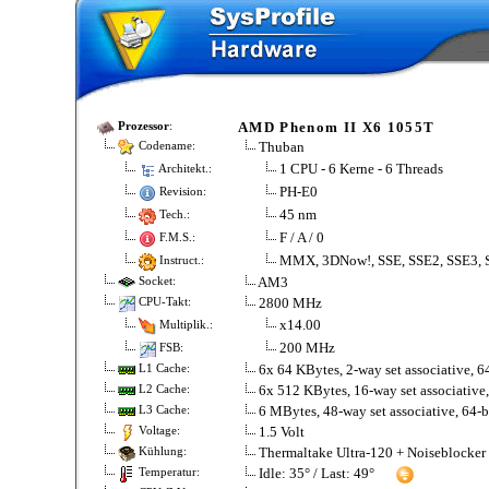
AMD Phenom II X6 1055T
Prozessor
:
Thuban
Codename:
1 CPU - 6 Kerne - 6 Threads
Architekt.:
PH-E0
Revision:
45 nm
Tech.:
F / A / 0
F.M.S.:
MMX, 3DNow!, SSE, SSE2, SSE3, 
Instruct.:
AM3
Socket:
2800 MHz
CPU-Takt:
x14.00
Multiplik.:
200 MHz
FSB:
6x 64 KBytes, 2-way set associative, 64
L1 Cache:
6x 512 KBytes, 16-way set associative,
L2 Cache:
6 MBytes, 48-way set associative, 64-b
L3 Cache:
1.5 Volt
Voltage:
Thermaltake Ultra-120 + Noiseblocker
Kühlung:
Idle: 35° / Last: 49°
Temperatur: