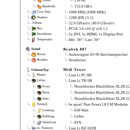
256 bit
Width:
153.6 GB/s
Bandwith:
1000 MHz (1000 MHz)
Core-Takt:
1280 (DX 11.1)
Shaders:
32.0 GPixel/s | 80.0 GTexel/s
Fillrate:
PCI-E 3.0 x16 @ x16 1.1
Bus:
2x DVI, 1x HDMI, 1x Display-Port
Anschlüsse:
Idle: 36° / Last: 50°
Temperatur:
Realtek 887
Sound
:
Audioengine A5+B Aktivlautsprecher
Boxen:
Sennheiser
Headset:
Midi Tower
GehäuseTyp
:
Lian Li PC-9B
Marke:
Lian Li TR-5B
Lüfter:
Noiseblocker BlackSilent XL2R (
Front:
Noiseblocker BlackSilent XL2R (
Heck:
Noiseblocker BlackSilent XL2R (
Seite:
be quiet! Pure Power L8 CM Modular
Netzteil:
630 Watt
Leistung:
Lüfter
Kühlung:
85%
WirkGrad:
Lian Li BZ-502B
so. Features: