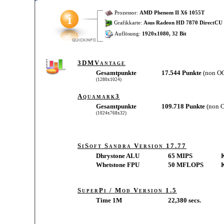
Prozessor:
AMD Phenom II X6 1055T
Grafikkarte:
Asus Radeon HD 7870 DirectCU 
Auflösung:
1920x1080, 32 Bit
3DMVantage
Gesamtpunkte
17.544 Punkte
(non O
(1280x1024)
Aquamark3
Gesamtpunkte
109.718 Punkte
(non 
(1024x768x32)
SiSoft Sandra Version 17.77
Dhrystone ALU
65 MIPS
Whetstone FPU
50 MFLOPS
SuperPi / Mod Version 1.5
Time 1M
22,380 secs.