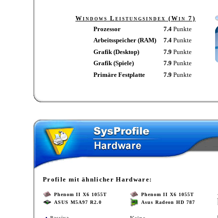
Windows Leistungsindex (Win 7)
Prozessor
7.4
Punkte
Arbeitsspeicher (RAM)
7.4
Punkte
Grafik (Desktop)
7.9
Punkte
Grafik (Spiele)
7.9
Punkte
Primäre Festplatte
7.9
Punkte
Profile mit ähnlicher Hardware:
Phenom II X6 1055T
Phenom II X6 1055T
ASUS M5A97 R2.0
Asus Radeon HD 787
Passiva