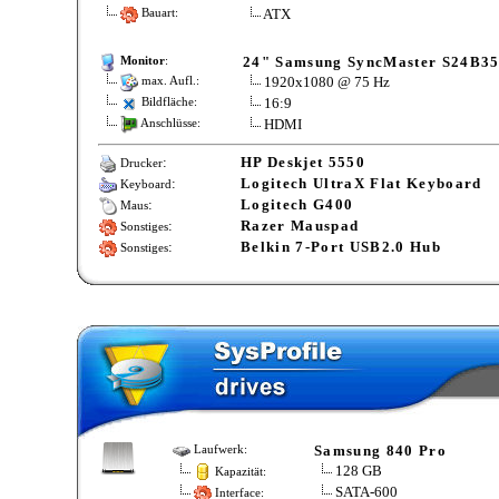
ATX
Bauart:
24" Samsung SyncMaster S24B3
Monitor
:
1920x1080 @ 75 Hz
max. Aufl.:
16:9
Bildfläche:
HDMI
Anschlüsse:
:
HP Deskjet 5550
Drucker
:
Logitech UltraX Flat Keyboard
Keyboard
:
Logitech G400
Maus
:
Razer Mauspad
Sonstiges
:
Belkin 7-Port USB2.0 Hub
Sonstiges
Samsung 840 Pro
Laufwerk:
128 GB
Kapazität:
SATA-600
Interface: