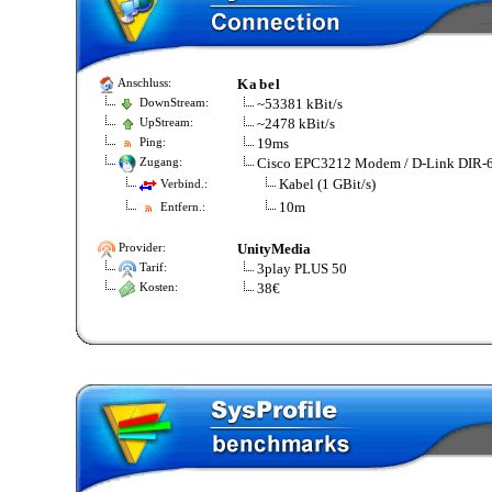
Kabel
Anschluss:
~53381 kBit/s
DownStream:
~2478 kBit/s
UpStream:
19ms
Ping:
Cisco EPC3212 Modem / D-Link DIR-
Zugang:
Kabel (1 GBit/s)
Verbind.:
10m
Entfern.:
UnityMedia
Provider:
3play PLUS 50
Tarif:
38€
Kosten: