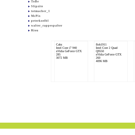
ToBe
Slipzite
totmacher_1
McPix
peterkoelbl
walter_rappespalter
Riou
Cabz
floh1911
Intel Core i7 940
Intel Core 2 Quad
nVidia GeForce GTX
Q9550
285
nVidia GeForce GTX
3072 MB
260
4096 MB
ToBe
AMD Phenom II X4
955
ATI Radeon HD 5850
4096 MB