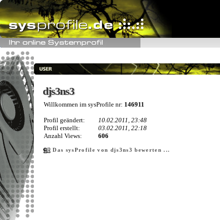
djs3ns3
djs3ns3
Willkommen im sysProfile nr:
146911
Profil geändert:
10.02.2011, 23:48
Profil erstellt:
03.02.2011, 22:18
Anzahl Views:
606
Das sysProfile von djs3ns3 bewerten ...