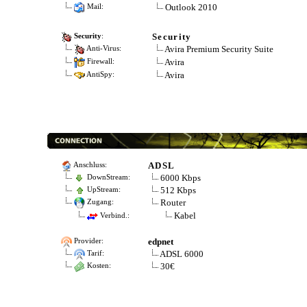
Outlook 2010
Mail:
Security
Security
:
Avira Premium Security Suite
Anti-Virus:
Avira
Firewall:
Avira
AntiSpy:
ADSL
Anschluss:
6000 Kbps
DownStream:
512 Kbps
UpStream:
Router
Zugang:
Kabel
Verbind.:
edpnet
Provider:
ADSL 6000
Tarif:
30€
Kosten: