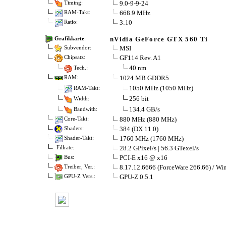
9.0-9-9-24
Timing:
668.9 MHz
RAM-Takt:
3:10
Ratio:
nVidia GeForce GTX 560 Ti
Grafikkarte
:
MSI
Subvendor:
GF114 Rev. A1
Chipsatz:
40 nm
Tech.:
1024 MB GDDR5
RAM:
1050 MHz (1050 MHz)
RAM-Takt:
256 bit
Width:
134.4 GB/s
Bandwith:
880 MHz (880 MHz)
Core-Takt:
384 (DX 11.0)
Shaders:
1760 MHz (1760 MHz)
Shader-Takt:
28.2 GPixel/s | 56.3 GTexel/s
Fillrate:
PCI-E x16 @ x16
Bus:
8.17.12.6666 (ForceWare 266.66) / Wi
Treiber, Ver.:
GPU-Z 0.5.1
GPU-Z Vers.: