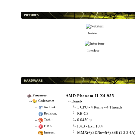
Netzteil
Interieur
AMD Phenom II X4 955
Prozessor
:
Deneb
Codename:
1 CPU - 4 Kerne - 4 Threads
Architekt.:
RB-C3
Revision:
0.0450 µ
Tech.:
F.4.3 - Ext. 10.4
F.M.S.:
MMX(+) 3DNow!(+) SSE (1 2 3 4A
Instruct.: