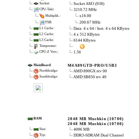
Socket AM3 (938)
Socket:
3210.72 MHz
CPU-Takt:
x16.00
Multiplik.:
200.67 MHz
FSB:
Data: 4 x 64 / Inst: 4 x 64 KBytes
L1 Cache:
4 x 512 KBytes
L2 Cache:
6144 KBytes
L3 Cache:
Temperatur:
1.56
CPU-Z Vers.:
M4A89GTD-PRO/USB3
MainBoard
:
AMD 890GX rev 00
Northbridge:
AMD SB850 rev 40
Southbridge:
2048 MB Mushkin (10700)
RAM
:
2048 MB Mushkin (10700)
4096 MB
Size:
DDR3-SDRAM Dual Channel
Typ: