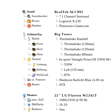
RealTek ALC892
Sound
:
7.1 Channel Surround
Soundmodus:
Logitech X-230
Boxen:
Plantronics Gamecom
Headset:
Big Tower
GehäuseTyp
:
Thermaltake Kandalf
Marke:
Thermaltake (120mm)
Front:
Thermaltake (120mm)
Heck:
Thermaltake (80mm)
Oben:
be quiet! Straight Power E8 550W 80+ 
Netzteil:
550W
Leistung:
Luft (120 mm)
Kühlung:
85%
WirkGrad:
Sharkoon Katlicht Blau 2x30 cm
so. Features:
ATX
Bauart:
22" LG Flatron W2242T
Monitor
:
1680x1050 @ 60 Hz
max. Aufl.:
16:10
Bildfläche:
5ms
Reaktion: