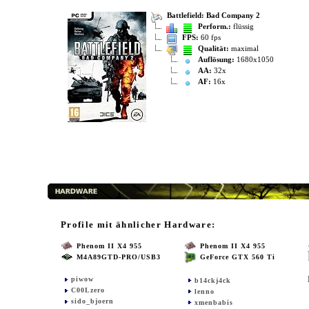
Battlefield: Bad Company 2
Perform.:
flüssig
FPS:
60 fps
Qualität:
maximal
Auflösung:
1680x1050
AA:
32x
AF:
16x
Profile mit ähnlicher Hardware:
Phenom II X4 955
Phenom II X4 955
M4A89GTD-PRO/USB3
GeForce GTX 560 Ti
piwow
b14ckj4ck
C00Lzero
lenno
sido_bjoern
xmenbabis