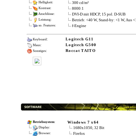
300 cd/m²
Helligkeit:
8000:1
Kontrast:
DVI-D mit HDCP, 15 pol. D-SUB
Anschlüsse:
Betrieb: <40 W, Stand-by: <1 W, Aus 
Leistung:
f-Engine
so. Features:
:
Logitech G11
Keyboard
:
Logitech G500
Maus
:
Roccat TAITO
Sonstiges
Windows 7 x64
Betriebssystem
:
1680x1050, 32 Bit
Display:
Firefox
Browser: