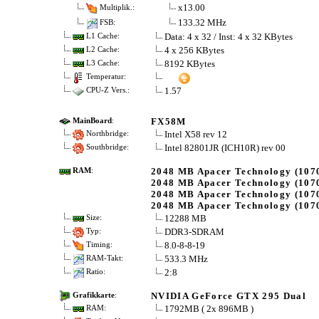
x13.00
Multiplik.:
133.32 MHz
FSB:
Data: 4 x 32 / Inst: 4 x 32 KBytes
L1 Cache:
4 x 256 KBytes
L2 Cache:
8192 KBytes
L3 Cache:
Temperatur:
1.57
CPU-Z Vers.:
FX58M
MainBoard
:
Intel X58 rev 12
Northbridge:
Intel 82801JR (ICH10R) rev 00
Southbridge:
2048 MB Apacer Technology (107
RAM
:
2048 MB Apacer Technology (107
2048 MB Apacer Technology (107
2048 MB Apacer Technology (107
12288 MB
Size:
DDR3-SDRAM
Typ:
8.0-8-8-19
Timing:
533.3 MHz
RAM-Takt:
2:8
Ratio:
NVIDIA GeForce GTX 295 Dual
Grafikkarte
:
1792MB ( 2x 896MB )
RAM: