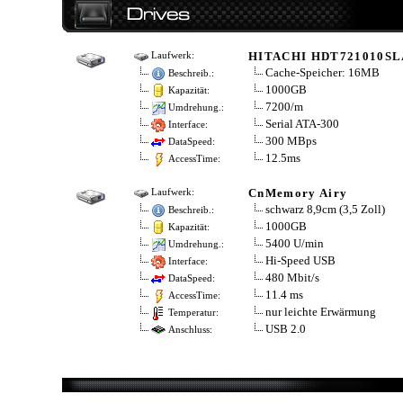
HITACHI HDT721010SL
Laufwerk:
Cache-Speicher: 16MB
Beschreib.:
1000GB
Kapazität:
7200/m
Umdrehung.:
Serial ATA-300
Interface:
300 MBps
DataSpeed:
12.5ms
AccessTime:
CnMemory Airy
Laufwerk:
schwarz 8,9cm (3,5 Zoll)
Beschreib.:
1000GB
Kapazität:
5400 U/min
Umdrehung.:
Hi-Speed USB
Interface:
480 Mbit/s
DataSpeed:
11.4 ms
AccessTime:
nur leichte Erwärmung
Temperatur:
USB 2.0
Anschluss: