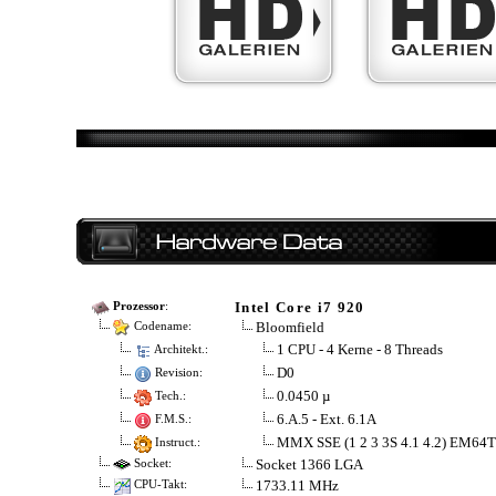
Intel Core i7 920
Prozessor
:
Bloomfield
Codename:
1 CPU - 4 Kerne - 8 Threads
Architekt.:
D0
Revision:
0.0450 µ
Tech.:
6.A.5 - Ext. 6.1A
F.M.S.:
MMX SSE (1 2 3 3S 4.1 4.2) EM64T
Instruct.:
Socket 1366 LGA
Socket:
1733.11 MHz
CPU-Takt: