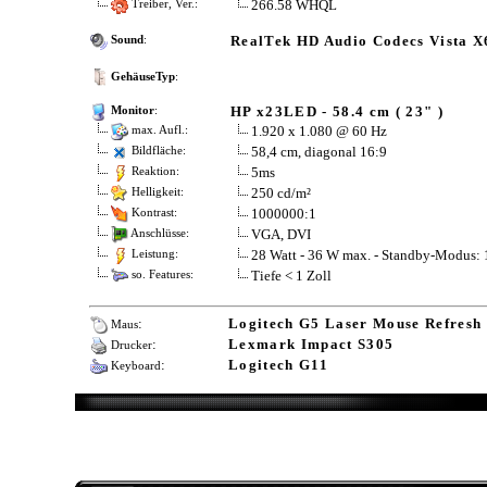
266.58 WHQL
Treiber, Ver.:
RealTek HD Audio Codecs Vista X
Sound
:
GehäuseTyp
:
HP x23LED - 58.4 cm ( 23" )
Monitor
:
1.920 x 1.080 @ 60 Hz
max. Aufl.:
58,4 cm, diagonal 16:9
Bildfläche:
5ms
Reaktion:
250 cd/m²
Helligkeit:
1000000:1
Kontrast:
VGA, DVI
Anschlüsse:
28 Watt - 36 W max. - Standby-Modus:
Leistung:
Tiefe < 1 Zoll
so. Features:
:
Logitech G5 Laser Mouse Refresh
Maus
:
Lexmark Impact S305
Drucker
:
Logitech G11
Keyboard