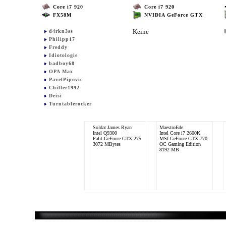
Core i7 920
Core i7 920
FX58M
NVIDIA GeForce GTX
Keine
d4rkn3ss
Philipp17
Freddy
Idiotologie
badboy68
OPA Max
PavelPipovic
Chiller1992
Deisi
Turntablerocker
Soldat James Ryan
MaestroEde
Intel Q9300
Intel Core i7 2600K
Palit GeForce GTX 275
MSI GeForce GTX 770
3072 MBytes
OC Gaming Edition
8192 MB
Freddy
OPA Max
Intel Core i7 920
Intel Core i7 920
Gigabyte GeForce GTX
ATI Radeon HD 5800
560 TI SOC
Series
20471 MB (20 GB)
6144 MB