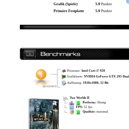
Grafik (Spiele)
5.9
Punkte
Primäre Festplatte
5.9
Punkte
Prozessor:
Intel Core i7 920
Grafikkarte:
NVIDIA GeForce GTX 295 Dua
Auflösung:
1920x1080, 32 Bit
Two Worlds II
Perform.:
flüssig
FPS:
52 fps
Qualität:
maximal