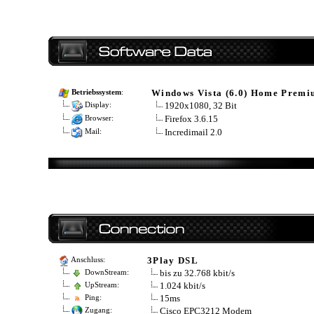
Windows Vista (6.0) Home Prem
Betriebssystem
:
1920x1080, 32 Bit
Display:
Firefox 3.6.15
Browser:
Incredimail 2.0
Mail:
3Play DSL
Anschluss:
bis zu 32.768 kbit/s
DownStream:
1.024 kbit/s
UpStream:
15ms
Ping:
Cisco EPC3212 Modem
Zugang: