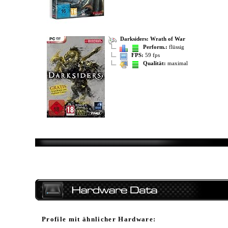
Darksiders: Wrath of War
Perform.:
flüssig
FPS:
59 fps
Qualität:
maximal
Profile mit ähnlicher Hardware: