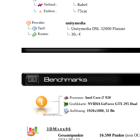
Kabel
Verbind.:
75cm
Entfern.:
unitymedia
Provider:
Unitymedia DSL 32000 Flatrate
Tarif:
30,- €
Kosten:
Prozessor:
Intel Core i7 920
Grafikkarte:
NVIDIA GeForce GTX 295 Dual
Auflösung:
1920x1080, 32 Bit
3DMark06
Gesamtpunkte
16.590 Punkte
(non OC
(1024 x 768 x 32)