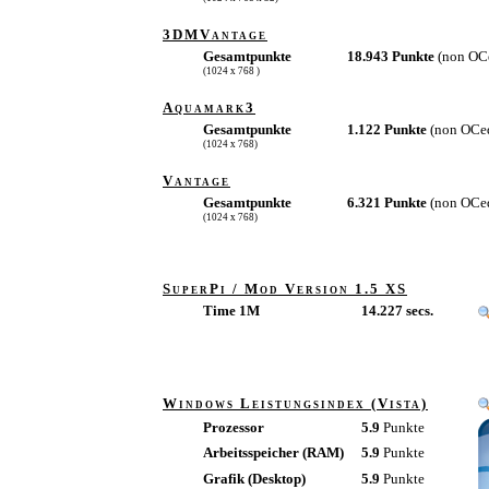
3DMVantage
Gesamtpunkte
18.943 Punkte
(non OC
(1024 x 768 )
Aquamark3
Gesamtpunkte
1.122 Punkte
(non OCe
(1024 x 768)
Vantage
Gesamtpunkte
6.321 Punkte
(non OCe
(1024 x 768)
SuperPi / Mod Version 1.5 XS
Time 1M
14.227 secs.
Windows Leistungsindex (Vista)
Prozessor
5.9
Punkte
Arbeitsspeicher (RAM)
5.9
Punkte
Grafik (Desktop)
5.9
Punkte