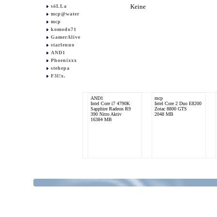
Keine
söLLa
mcp@water
mcp
komodo71
GamerAlive
starlenno
AND1
Phoenixxx
stehepa
F3l!x.
AND1
mcp
Intel Core i7 4790K
Intel Core 2 Duo E8200
Sapphire Radeon R9
Zotac 8800 GTS
390 Nitro Aktiv
2048 MB
16384 MB
mcp@water
Intel Core 2 Quad
Q9550
nVidia GeForce 9800
GTX/9800 GTX+
2048 MB