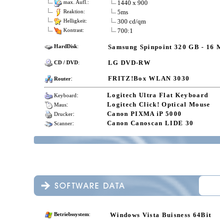
1440 x 900
max. Aufl.:
5ms
Reaktion:
300 cd/qm
Helligkeit:
700:1
Kontrast:
Samsung Spinpoint 320 GB - 16
HardDisk
:
LG DVD-RW
CD / DVD
:
:
FRITZ!Box WLAN 3030
Router
:
Logitech Ultra Flat Keyboard
Keyboard
:
Logitech Click! Optical Mouse
Maus
:
Canon PIXMA iP 5000
Drucker
:
Canon Canoscan LIDE 30
Scanner
Windows Vista Buisness 64Bit
Betriebssystem
: