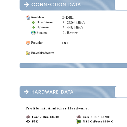
T-DSL
Anschluss:
2304 kBit/s
DownStream:
448 kBit/s
UpStream:
Router
Zugang:
1&1
Provider:
Einwahlsoftware:
Profile mit ähnlicher Hardware:
Core 2 Duo E8200
Core 2 Duo E8200
P5K
MSI GeForce 8600 G