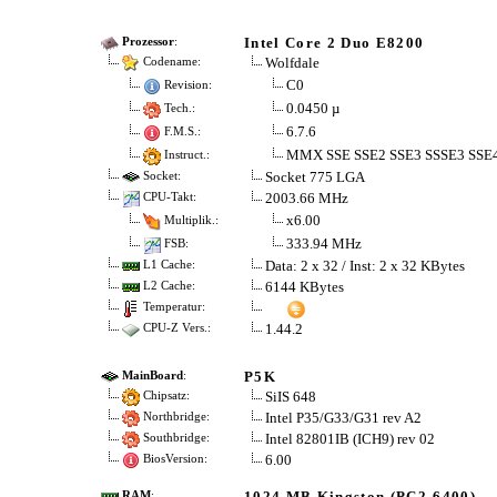
Intel Core 2 Duo E8200
Prozessor
:
Wolfdale
Codename:
C0
Revision:
0.0450 µ
Tech.:
6.7.6
F.M.S.:
MMX SSE SSE2 SSE3 SSSE3 SSE
Instruct.:
Socket 775 LGA
Socket:
2003.66 MHz
CPU-Takt:
x6.00
Multiplik.:
333.94 MHz
FSB:
Data: 2 x 32 / Inst: 2 x 32 KBytes
L1 Cache:
6144 KBytes
L2 Cache:
Temperatur:
1.44.2
CPU-Z Vers.:
P5K
MainBoard
:
SiIS 648
Chipsatz:
Intel P35/G33/G31 rev A2
Northbridge:
Intel 82801IB (ICH9) rev 02
Southbridge:
6.00
BiosVersion:
1024 MB Kingston (PC2-6400)
RAM
: