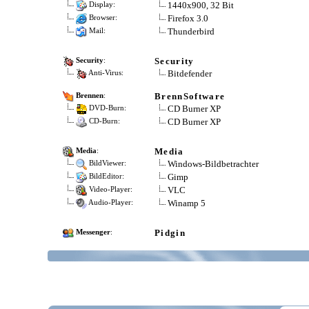
1440x900, 32 Bit
Display:
Firefox 3.0
Browser:
Thunderbird
Mail:
Security
Security
:
Bitdefender
Anti-Virus:
BrennSoftware
Brennen
:
CD Burner XP
DVD-Burn:
CD Burner XP
CD-Burn:
Media
Media
:
Windows-Bildbetrachter
BildViewer:
Gimp
BildEditor:
VLC
Video-Player:
Winamp 5
Audio-Player:
Pidgin
Messenger
: