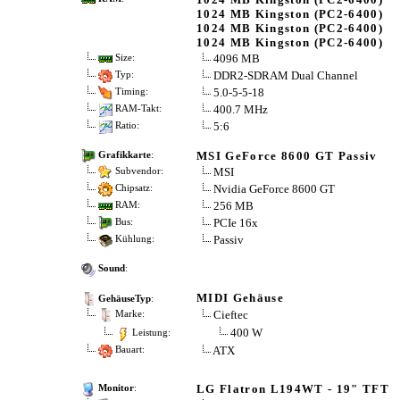
1024 MB Kingston (PC2-6400)
1024 MB Kingston (PC2-6400)
1024 MB Kingston (PC2-6400)
4096 MB
Size:
DDR2-SDRAM Dual Channel
Typ:
5.0-5-5-18
Timing:
400.7 MHz
RAM-Takt:
5:6
Ratio:
MSI GeForce 8600 GT Passiv
Grafikkarte
:
MSI
Subvendor:
Nvidia GeForce 8600 GT
Chipsatz:
256 MB
RAM:
PCIe 16x
Bus:
Passiv
Kühlung:
Sound
:
MIDI Gehäuse
GehäuseTyp
:
Cieftec
Marke:
400 W
Leistung:
ATX
Bauart:
LG Flatron L194WT - 19" TFT
Monitor
: