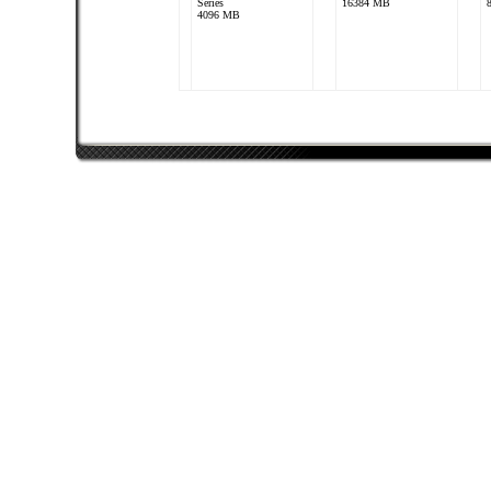
Series
16384 MB
4096 MB
CyberdyneSystem
AMD FX-8320
AMD Radeon HD 7800
Series
8192 MB