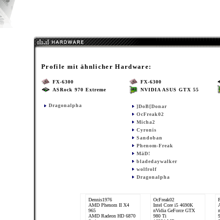
Profile mit ähnlicher Hardware:
FX-6300
FX-6300
ASRock 970 Extreme
NVIDIA ASUS GTX 55
Dragonalpha
]DoB[Donar
OcFreak02
Micha2
Cyronis
Sandoban
Phenom-Freak
MäD!
bladedaywalker
wolfrolf
Dragonalpha
Dennis1976
OcFreak02
AMD Phenom II X4
Intel Core i5 4690K
965
nVidia GeForce GTX
AMD Radeon HD 6870
980 Ti