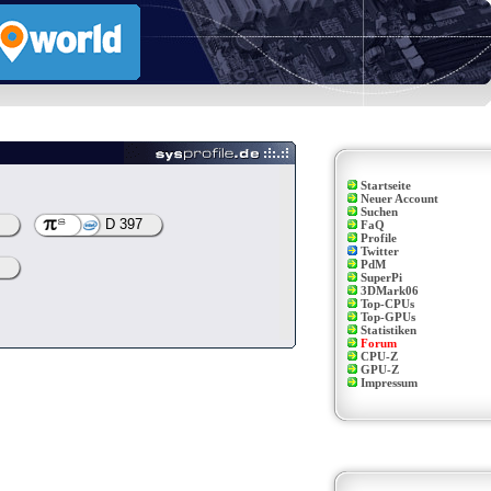
Startseite
Neuer Account
Suchen
D 397
FaQ
Profile
Twitter
PdM
SuperPi
3DMark06
Top-CPUs
Top-GPUs
Statistiken
Forum
CPU-Z
GPU-Z
Impressum