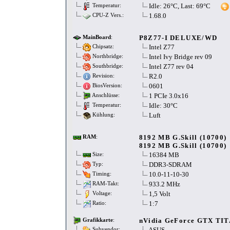
Idle: 26°C, Last: 69°C
Temperatur:
1.68.0
CPU-Z Vers.:
P8Z77-I DELUXE/WD
MainBoard
:
Intel Z77
Chipsatz:
Intel Ivy Bridge rev 09
Northbridge:
Intel Z77 rev 04
Southbridge:
R2.0
Revision:
0601
BiosVersion:
1 PCIe 3.0x16
Anschlüsse:
Idle: 30°C
Temperatur:
Luft
Kühlung:
8192 MB G.Skill (10700)
RAM
:
8192 MB G.Skill (10700)
16384 MB
Size:
DDR3-SDRAM
Typ:
10.0-11-10-30
Timing:
933.2 MHz
RAM-Takt:
1,5 Volt
Voltage:
1:7
Ratio:
nVidia GeForce GTX TI
Grafikkarte
:
ASUS
Subvendor: