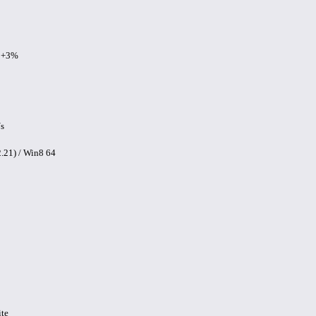
 +3%
/s
.21) / Win8 64
te