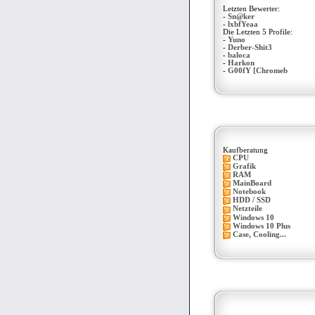
Letzten Bewerter:
-
Sn@ker
-
lxbfYeaa
Die Letzten 5 Profile:
-
Yuno
-
Derber-Shit3
-
baloca
-
Harkon
-
G00fY [Chromeb
Kaufberatung
CPU
Grafik
RAM
MainBoard
Notebook
HDD / SSD
Netzteile
Windows 10
Windows 10 Plus
Case, Cooling...