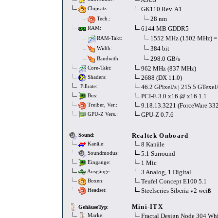
GK110 Rev. A1
Chipsatz:
28 nm
Tech.:
6144 MB GDDR5
RAM:
1552 MHz (1502 MHz) =
RAM-Takt:
384 bit
Width:
298.0 GB/s
Bandwith:
962 MHz (837 MHz)
Core-Takt:
2688 (DX 11.0)
Shaders:
46.2 GPixel/s | 215.5 GTexel
Fillrate:
PCI-E 3.0 x16 @ x16 1.1
Bus:
9.18.13.3221 (ForceWare 332
Treiber, Ver.:
GPU-Z 0.7.6
GPU-Z Vers.:
Realtek Onboard
Sound
:
8 Kanäle
Kanäle:
5.1 Surround
Soundmodus:
1 Mic
Eingänge:
3 Analog, 1 Digital
Ausgänge:
Teufel Concept E100 5.1
Boxen:
Steelseries Siberia v2 weiß
Headset:
Mini-ITX
GehäuseTyp
:
Fractal Design Node 304 Whi
Marke: