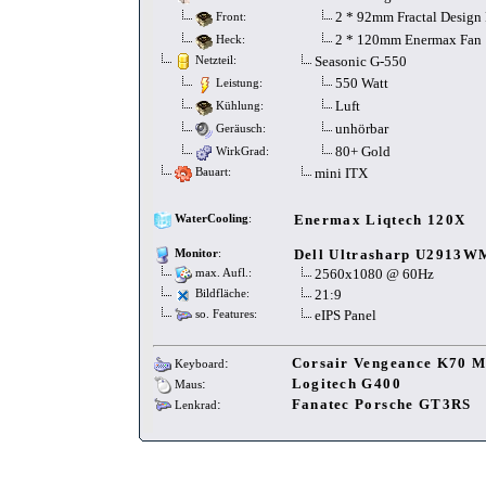
2 * 92mm Fractal Design
Front:
2 * 120mm Enermax Fan
Heck:
Seasonic G-550
Netzteil:
550 Watt
Leistung:
Luft
Kühlung:
unhörbar
Geräusch:
80+ Gold
WirkGrad:
mini ITX
Bauart:
Enermax Liqtech 120X
WaterCooling
:
Dell Ultrasharp U2913W
Monitor
:
2560x1080 @ 60Hz
max. Aufl.:
21:9
Bildfläche:
eIPS Panel
so. Features:
:
Corsair Vengeance K70 M
Keyboard
:
Logitech G400
Maus
:
Fanatec Porsche GT3RS
Lenkrad