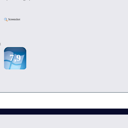
Screenshot
)
7,9