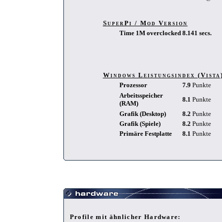
SuperPi / Mod Version
Time 1M overclocked
8.141 secs.
Windows Leistungsindex (Vista
Prozessor
7.9
Punkte
Arbeitsspeicher
8.1
Punkte
(RAM)
Grafik (Desktop)
8.2
Punkte
Grafik (Spiele)
8.2
Punkte
Primäre Festplatte
8.1
Punkte
Profile mit ähnlicher Hardware: