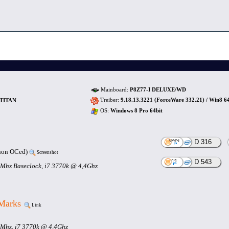
Mainboard:
P8Z77-I DELUXE/WD
Treiber:
9.18.13.3221 (ForceWare 332.21) / Win8 6
 TITAN
OS:
Windows 8 Pro 64bit
D 316
non OCed)
Screenshot
D 543
Mhz Baseclock, i7 3770k @ 4,4Ghz
Marks
Link
Mhz, i7 3770k @ 4,4Ghz