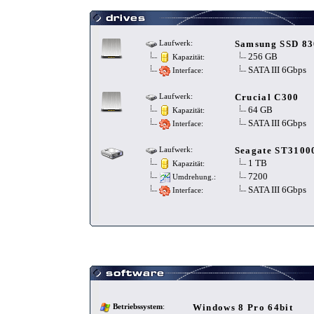
Samsung SSD 83
Laufwerk:
256 GB
Kapazität:
SATA III 6Gbps
Interface:
Crucial C300
Laufwerk:
64 GB
Kapazität:
SATA III 6Gbps
Interface:
Seagate ST3100
Laufwerk:
1 TB
Kapazität:
7200
Umdrehung.:
SATA III 6Gbps
Interface:
Windows 8 Pro 64bit
Betriebssystem
: