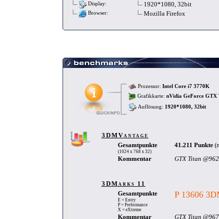
1920*1080, 32bit
Display:
Mozilla Firefox
Browser:
Prozessor:
Intel Core i7 3770K
Grafikkarte:
nVidia GeForce GTX
Auflösung:
1920*1080, 32bit
3DMVantage
Gesamtpunkte
41.211 Punkte
(
(1024 x 768 x 32)
Kommentar
GTX Titan @962
3DMarks 11
Gesamtpunkte
P 13606 3D
E = Entry
P = Performance
X = eXtreme
Kommentar
GTX Titan @967