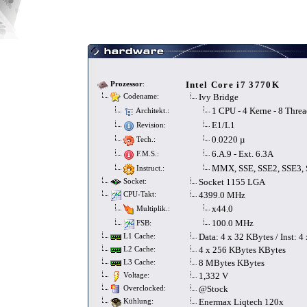
Intel Core i7 3770K
Prozessor
:
Ivy Bridge
Codename:
1 CPU - 4 Kerne - 8 Threa
Architekt.:
E1/L1
Revision:
0.0220 µ
Tech.:
6.A.9 - Ext. 6.3A
F.M.S.:
MMX, SSE, SSE2, SSE3, 
Instruct.:
Socket 1155 LGA
Socket:
4399.0 MHz
CPU-Takt:
x44.0
Multiplik.:
100.0 MHz
FSB:
Data: 4 x 32 KBytes / Inst: 
L1 Cache:
4 x 256 KBytes KBytes
L2 Cache:
8 MBytes KBytes
L3 Cache:
1,332 V
Voltage:
@Stock
Overclocked:
Enermax Liqtech 120x
Kühlung: