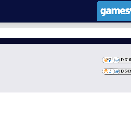
D 316
D 543