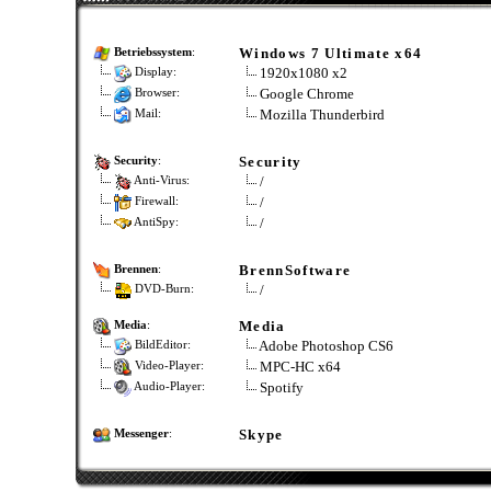
Windows 7 Ultimate x64
Betriebssystem
:
1920x1080 x2
Display:
Google Chrome
Browser:
Mozilla Thunderbird
Mail:
Security
Security
:
/
Anti-Virus:
/
Firewall:
/
AntiSpy:
BrennSoftware
Brennen
:
/
DVD-Burn:
Media
Media
:
Adobe Photoshop CS6
BildEditor:
MPC-HC x64
Video-Player:
Spotify
Audio-Player:
Skype
Messenger
: