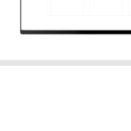
Terra1986
AMD FX-8320
AMD Radeon HD 7950
Series
8192 MB