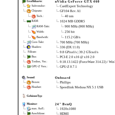
nVidia GeForce GTX 460
Grafikkarte
:
CardExpert Technology
Subvendor:
GF104 Rev. A1
Chipsatz:
40 nm
Tech.:
1024 MB GDDR5
RAM:
900 MHz (900 MHz)
RAM-Takt:
256 bit
Width:
115.2 GB/s
Bandwith:
700 MHz (700 MHz)
Core-Takt:
336 (DX 11.0)
Shaders:
9.8 GPixel/s | 39.2 GTexel/s
Fillrate:
PCI-E 2.0 x16 @ x16 2.0
Bus:
9.18.13.1422 (ForceWare 314.22) / Win
Treiber, Ver.:
GPU-Z 0.7.1
GPU-Z Vers.:
Onboard
Sound
:
Phillips
Boxen:
Speedlink Medusa NX 5.1 USB
Headset:
GehäuseTyp
:
24" BenQ
Monitor
:
1920x1080
max. Aufl.:
HDMI
Anschlüsse: