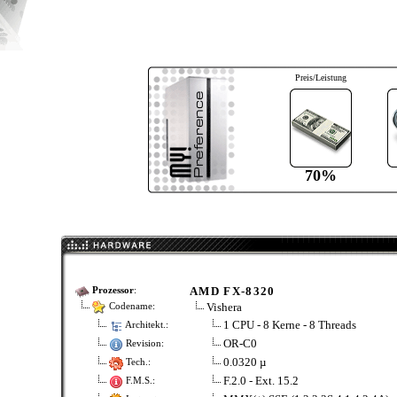
Preis/Leistung
70%
AMD FX-8320
Prozessor
:
Vishera
Codename:
1 CPU - 8 Kerne - 8 Threads
Architekt.:
OR-C0
Revision:
0.0320 µ
Tech.:
F.2.0 - Ext. 15.2
F.M.S.: