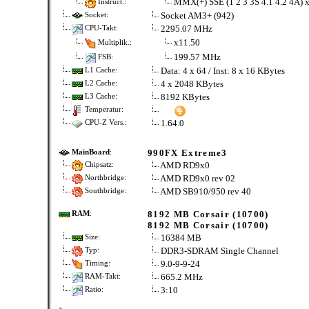
MMX(+) SSE (1 2 3 3S 4.1 4.2 4
Instruct.:
Socket AM3+ (942)
Socket:
2295.07 MHz
CPU-Takt:
x11.50
Multiplik.:
199.57 MHz
FSB:
Data: 4 x 64 / Inst: 8 x 16 KBytes
L1 Cache:
4 x 2048 KBytes
L2 Cache:
8192 KBytes
L3 Cache:
Temperatur:
1.64.0
CPU-Z Vers.:
990FX Extreme3
MainBoard
:
AMD RD9x0
Chipsatz:
AMD RD9x0 rev 02
Northbridge:
AMD SB910/950 rev 40
Southbridge:
8192 MB Corsair (10700)
RAM
:
8192 MB Corsair (10700)
16384 MB
Size:
DDR3-SDRAM Single Channel
Typ:
9.0-9-9-24
Timing:
665.2 MHz
RAM-Takt:
3:10
Ratio: