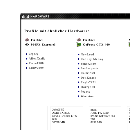
Profile mit ähnlicher Hardware:
FX-8320
FX-8320
990FX Extreme3
GeForce GTX 460
7egacy
NewLord
AlienXtalk
Rodney McKay
Terra1986
Joker2480
Eddy2909
Amdexperte
Rolli1979
DonKnash
Eagle7221
Harryb80
7egacy
Wertzius
Joker2480
mum
AMD FX-8320
AMD FX-8320
nVidia GeForce GTX
nVidia GeForce GTX
660
760
32768 MB
8192 MB