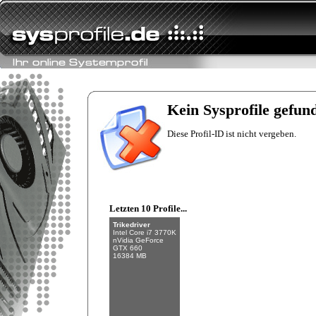
Fishman
Intel Core i7-6700K
NVIDIA GeForce
GTX 970
Kein Sysprofile gefun
32 GB (4 x 8 GB)
Diese Profil-ID ist nicht vergeben.
Letzten 10 Profile...
Trikedriver
Intel Core i7 3770K
nVidia GeForce
GTX 660
16384 MB