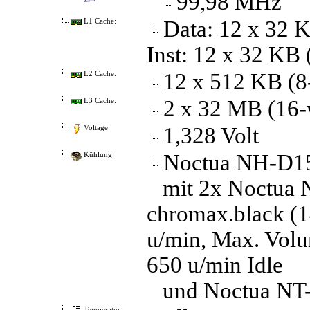
99,98 MHz
Data: 12 x 32 K
L1 Cache:
Inst: 12 x 32 KB 
12 x 512 KB (8-
L2 Cache:
2 x 32 MB (16-w
L3 Cache:
1,328 Volt
Voltage:
Noctua NH-D15
Kühlung:
mit 2x Noctua
chromax.black (
u/min, Max. Vol
650 u/min Idle
und Noctua NT
Temperatur: