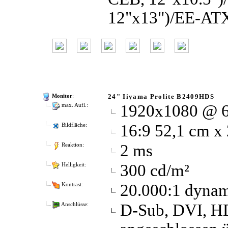
12"x13")/EE-ATX
24" Iiyama Prolite B2409HDS
Monitor
:
1920x1080 @ 
max. Aufl.:
16:9 52,1 cm x
Bildfläche:
2 ms
Reaktion:
300 cd/m²
Helligkeit:
20.000:1 dynami
Kontrast:
D-Sub, DVI, H
Anschlüsse: