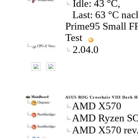
Idle: 43 °C,
Last: 63 °C nac
Prime95 Small F
Test
2.04.0
CPU-Z Vers.:
ASUS ROG Crosshair VIII Dark 
MainBoard
:
AMD X570
Chipsatz:
AMD Ryzen SOC
Northbridge:
AMD X570 rev.
Southbridge: