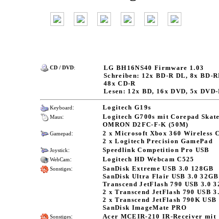
LG BH16NS40 Firmware 1.03
CD / DVD
:
Schreiben: 12x BD-R DL, 8x BD
48x CD-R
Lesen: 12x BD, 16x DVD, 5x DVD
:
Logitech G19s
Keyboard
:
Logitech G700s mit Corepad Ska
Maus
OMRON D2FC-F-K (50M)
:
2 x Microsoft Xbox 360 Wireless 
Gamepad
2 x Logitech Precision GamePad
:
Speedlink Competition Pro USB
Joystick
:
Logitech HD Webcam C525
WebCam
:
SanDisk Extreme USB 3.0 128GB
Sonstiges
SanDisk Ultra Flair USB 3.0 32GB
Transcend JetFlash 790 USB 3.0 
2 x Transcend JetFlash 790 USB 3
2 x Transcend JetFlash 790K USB
SanDisk ImageMate PRO
:
Acer MCEIR-210 IR-Receiver mit
Sonstiges