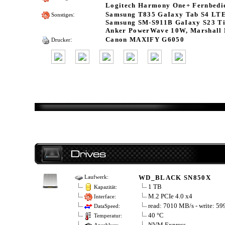
Logitech Harmony One+ Fernbedi
:
Samsung T835 GaIaxy Tab S4 LTE 
Sonstiges
Samsung SM-S911B GaIaxy S23 Ti
Anker PowerWave 10W, Marshall 
:
Canon MAXIFY G6050
Drucker
WD_BLACK SN850X
Laufwerk:
1 TB
Kapazität:
M.2 PCIe 4.0 x4
Interface:
read: 7010 MB/s - write: 5
DataSpeed:
40 °C
Temperatur:
NVM Express