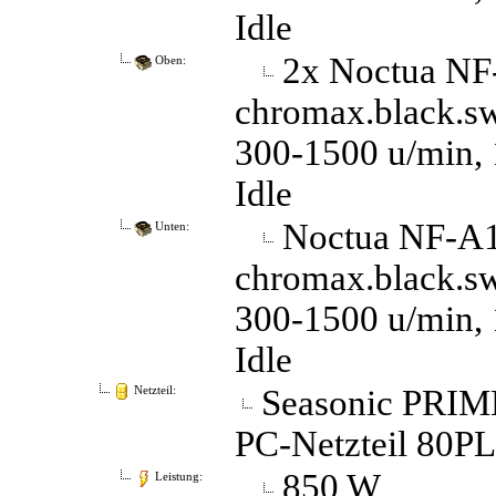
Idle
2x Noctua N
Oben:
chromax.black.sw
300-1500 u/min, 
Idle
Noctua NF-
Unten:
chromax.black.sw
300-1500 u/min, 
Idle
Seasonic PRIM
Netzteil:
PC-Netzteil 80P
850 W
Leistung: