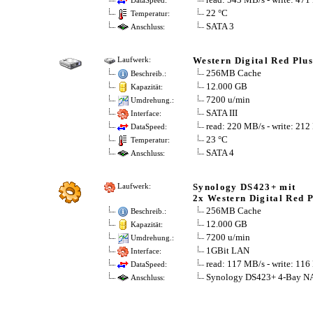
DataSpeed:
22 °C
Temperatur:
SATA 3
Anschluss:
Western Digital Red Pl
Laufwerk:
256MB Cache
Beschreib.:
12.000 GB
Kapazität:
7200 u/min
Umdrehung.:
SATA III
Interface:
read: 220 MB/s - write: 21
DataSpeed:
23 °C
Temperatur:
SATA 4
Anschluss:
Synology DS423+ mit
Laufwerk:
2x Western Digital Red
256MB Cache
Beschreib.:
12.000 GB
Kapazität:
7200 u/min
Umdrehung.:
1GBit LAN
Interface:
read: 117 MB/s - write: 11
DataSpeed:
Synology DS423+ 4-Bay N
Anschluss: