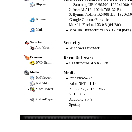
1. Samsung UE40H6500: 1920x1080, 3
Display:
2. Acer AL512: 1024x768, 32 Bit
3. Iiyama ProLite B2409HDS: 1920x108
Google Chrome Portable
Browser:
Mozilla Firefox 153.0.3 (64-Bit)
Mozilla Thunderbird 153.0.2 esr (64x)
Mail:
Security
Security
:
Windows Defender
Anti-Virus:
BrennSoftware
Brennen
:
CDBurnerXP 4.5.8.7128
DVD-Burn:
Media
Media
:
IrfanView 4.75
BildViewer:
Paint.NET 5.1.12
BildEditor:
Zoom Player 14.5 Max
Video-Player:
VLC 3.0.23
Audacity 3.7.8
Audio-Player:
Spotify