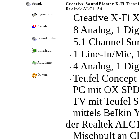
Creative SoundBlaster X-Fi Titan
Sound
:
Realtek ALC1150
Creative X-Fi X
Signalproz.:
8 Analog, 1 Digi
Kanäle:
5.1 Channel Su
Soundmodus:
1 Line-In/Mic, 1
Eingänge:
4 Analog, 1 Digi
Ausgänge:
Teufel Concept 
Boxen:
PC mit OX SPDI
TV mit Teufel S
mittels BeIkin 
der Realtek ALC1
Mischpult an C