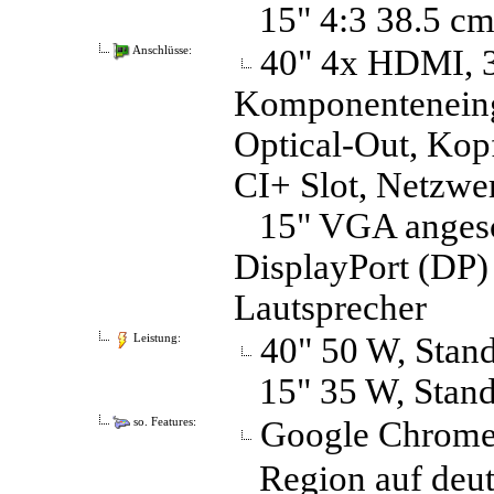
15" 4:3 38.5 cm
40" 4x HDMI, 
Anschlüsse:
Komponenteneing
Optical-Out, Kop
CI+ Slot, Netzw
15" VGA angesc
DisplayPort (DP)
Lautsprecher
40" 50 W, Stan
Leistung:
15" 35 W, Stan
Google Chrome
so. Features:
Region auf deuts