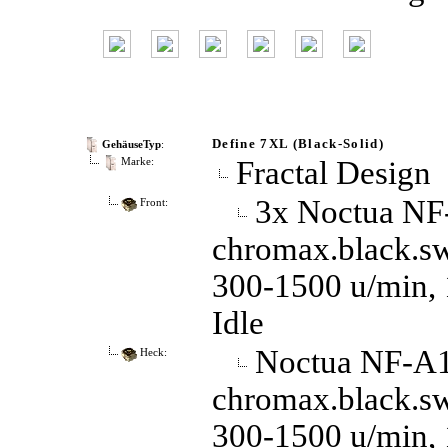
Define 7XL (Black-Solid)
GehäuseTyp
:
Fractal Design
Marke:
3x Noctua N
Front:
chromax.black.sw
300-1500 u/min, 
Idle
Noctua NF-
Heck:
chromax.black.sw
300-1500 u/min, 