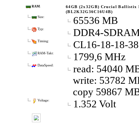
64GB (2x32GB) Crucial Ballisti
RAM
:
(BL2K32G36C16U4B)
65536 MB
Size:
DDR4-SDRAM 
Typ:
CL16-18-18-38
Timing:
1799,6 MHz
RAM-Takt:
read: 54040 MB
DataSpeed:
write: 53782 M
copy 59867 MB
1.352 Volt
Voltage: