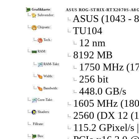
ASUS ROG-STRIX-RTX2070S-A8
Grafikkarte
:
ASUS (1043 - 
Subvendor:
TU104
Chipsatz:
12 nm
Tech.:
8192 MB
RAM:
1750 MHz (1
RAM-Takt:
256 bit
Width:
448.0 GB/s
Bandwith:
1605 MHz (18
Core-Takt:
2560 (DX 12 (1
Shaders:
115.2 GPixel/s 
Fillrate:
Bus: