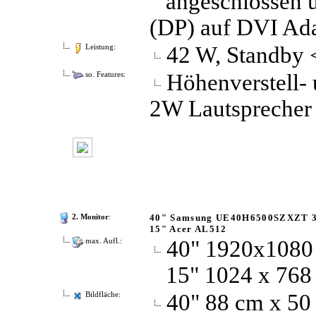
angeschlossen ü
(DP) auf DVI Ad
42 W, Standby
Leistung:
Höhenverstell- 
so. Features:
2W Lautsprecher
40" Samsung UE40H6500SZXZT 
2. Monitor
:
15" Acer AL512
40" 1920x1080
max. Aufl.:
15" 1024 x 768
40" 88 cm x 50
Bildfläche: