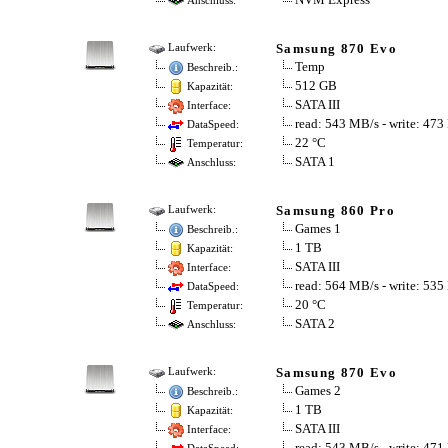
Anschluss:
Samsung 870 Evo
Laufwerk:
Temp
Beschreib.:
512 GB
Kapazität:
SATA III
Interface:
read: 543 MB/s - write: 47
DataSpeed:
22 °C
Temperatur:
SATA 1
Anschluss:
Samsung 860 Pro
Laufwerk:
Games 1
Beschreib.:
1 TB
Kapazität:
SATA III
Interface:
read: 564 MB/s - write: 53
DataSpeed:
20 °C
Temperatur:
SATA 2
Anschluss:
Samsung 870 Evo
Laufwerk:
Games 2
Beschreib.:
1 TB
Kapazität:
SATA III
Interface:
read: 543 MB/s - write: 47