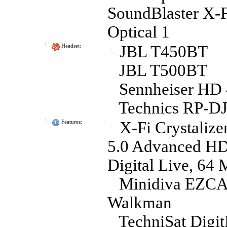
SoundBlaster X-F
Optical 1
JBL T450BT
Headset:
JBL T500BT
Sennheiser HD
Technics RP-D
X-Fi Crystaliz
Features:
5.0 Advanced HD
Digital Live, 6
Minidiva EZCA
Walkman
TechniSat Digit