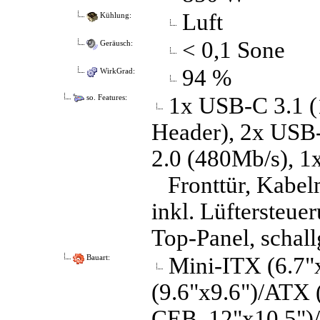
Luft
Kühlung:
< 0,1 Sone
Geräusch:
94 %
WirkGrad:
1x USB-C 3.1 (
so. Features:
Header), 2x USB-
2.0 (480Mb/​s), 1
Fronttür, Kabel
inkl. Lüftersteue
Top-Panel, scha
Mini-ITX (6.7
Bauart:
(9.6"x9.6")/ATX 
CEB, 12"x10.5")