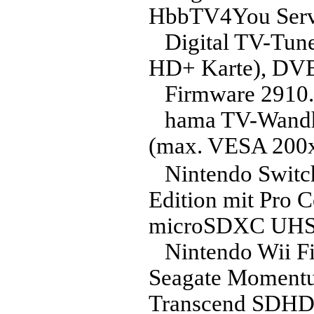
HbbTV4You Serv
Digital TV-Tun
HD+ Karte), DV
Firmware 2910
hama TV-Wandha
(max. VESA 200x
Nintendo Switc
Edition mit Pro 
microSDXC UHS
Nintendo Wii F
Seagate Moment
Transcend SDHD