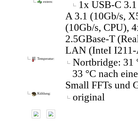
1x USB-C 3.1 
extern:
A 3.1 (10Gb/​s, 
(10Gb/​s, CPU), 4
2.5GBase-T (Rea
LAN (InteI I211-
Nortbridge: 31
Temperatur:
33 °C nach eine
Small FFTs und 
original
Kühlung: