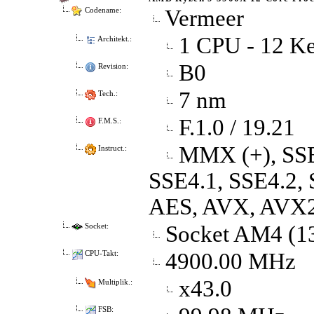
Vermeer
Codename:
1 CPU - 12 Ke
Architekt.:
B0
Revision:
7 nm
Tech.:
F.1.0 / 19.21
F.M.S.:
MMX (+), SSE
Instruct.:
SSE4.1, SSE4.2,
AES, AVX, AVX
Socket AM4 (1
Socket:
4900.00 MHz
CPU-Takt:
x43.0
Multiplik.:
FSB: