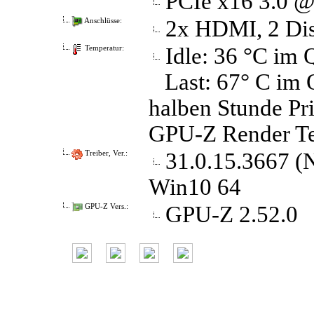
PCIe x16 3.0 @
2x HDMI, 2 Dis
Anschlüsse:
Idle: 36 °C im
Temperatur:
Last: 67° C im 
halben Stunde Pr
GPU-Z Render Te
31.0.15.3667 
Treiber, Ver.:
Win10 64
GPU-Z 2.52.0
GPU-Z Vers.: