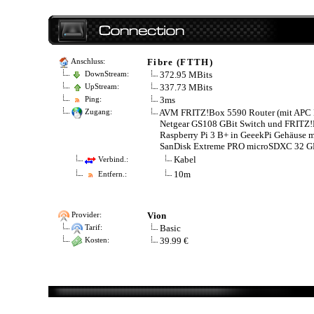
Fibre (FTTH)
Anschluss:
372.95 MBits
DownStream:
337.73 MBits
UpStream:
3ms
Ping:
AVM FRITZ!Box 5590 Router (mit APC
Zugang:
Netgear GS108 GBit Switch und FRITZ
Raspberry Pi 3 B+ in GeeekPi Gehäuse m
SanDisk Extreme PRO microSDXC 32 GB 
Kabel
Verbind.:
10m
Entfern.:
Vion
Provider:
Basic
Tarif:
39.99 €
Kosten: