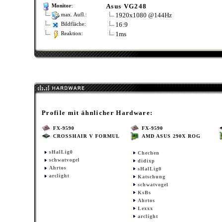
Asus VG248
Monitor
:
1920x1080 @144Hz
max. Aufl.:
16:9
Bildfläche:
1ms
Reaktion:
Profile mit ähnlicher Hardware:
FX-9590
FX-9590
CROSSHAIR V FORMUL
AMD ASUS 290X ROG
sHalLig0
Chechen
schwatvogel
didixp
Ahrtos
sHalLig0
arclight
Katschung
schwatvogel
KsBs
Ahrtos
Lexxx
arclight