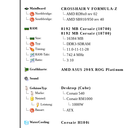
CROSSHAIR V FORMULA-Z
MainBoard
:
AMD RD9x0 rev 02
Northbridge:
AMD SB910/950 rev 40
Southbridge:
8192 MB Corsair (10700)
RAM
:
8192 MB Corsair (10700)
16384 MB
Size:
DDR3-SDRAM
Typ:
11.0-11-11-28
Timing:
742.4 MHz
RAM-Takt:
3:10
Ratio:
AMD ASUS 290X ROG Platinum
Grafikkarte
:
Sound
:
Desktop (Cube)
GehäuseTyp
:
Corsair 540
Marke:
Corsair RM1000
Netzteil:
1000W
Leistung:
ATX
Bauart:
Corsair H100i
WaterCooling
: