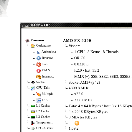
AMD FX-9590
Prozessor
:
Vishera
Codename:
1 CPU - 8 Kerne - 8 Threads
Architekt.:
OR-C0
Revision:
0.0320 µ
Tech.:
F.2.0 - Ext. 15.2
F.M.S.:
MMX (+), SSE, SSE2, SSE3, SSSE3,
Instruct.:
Socket AM3+ (942)
Socket:
4899.8 MHz
CPU-Takt:
x22.0
Multiplik.:
222.7 MHz
FSB:
Data: 4 x 64 KBytes / Inst: 8 x 16 KBy
L1 Cache:
4 x 2048 KBytes KBytes
L2 Cache:
8 MBytes KBytes
L3 Cache:
Temperatur:
1.69.2
CPU-Z Vers.: