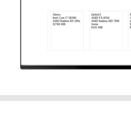
Ahrtos
Jackie21
Intel Core i7 5820K
AMD FX-8350
AMD Radeon R9 290x
AMD Radeon HD 7900
32768 MB
Series
8192 MB
didixp
Intel Core i7 4790K
2x AMD Radeon R9
290 Black Edition
32768 MB