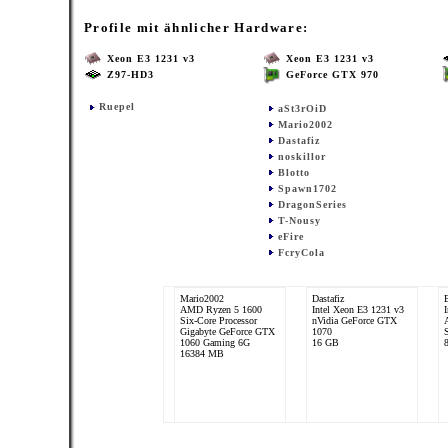
Profile mit ähnlicher Hardware:
Xeon E3 1231 v3
Xeon E3 1231 v3
Z97-HD3
GeForce GTX 970
Ruepel
aSt3rOiD
Mario2002
Dastafiz
noskillor
Blotto
Spawn1702
DragonSeries
T-Nousy
eFire
FcryCola
Mario2002
Dastafiz
AMD Ryzen 5 1600
Intel Xeon E3 1231 v3
Six-Core Processor
nVidia GeForce GTX
Gigabyte GeForce GTX
1070
S
1060 Gaming 6G
16 GB
16384 MB
kruemelkevin