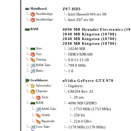
Z97-HD3
MainBoard
:
Intel Haswell-WS rev 06
Northbridge:
Intel Z97 rev 00
Southbridge:
4096 MB Hyundai Electronics (10
RAM
:
2048 MB Kingston (10700)
2048 MB Kingston (10700)
2048 MB Kingston (10700)
10240 MB
Size:
DDR3-SDRAM
Typ:
9.0-11-11-29
Timing:
799.9 MHz
RAM-Takt:
1:6
Ratio:
nVidia GeForce GTX 970
Grafikkarte
:
Gigabyte
Subvendor:
GM204 Rev. A1
Chipsatz:
28 nm
Tech.:
4096 MB GDDR5
RAM:
1753 MHz (1753 MHz)
RAM-Takt:
256 bit
Width:
224.4 GB/s
Bandwith:
1178 MHz (1178 MHz)
Core-Takt: