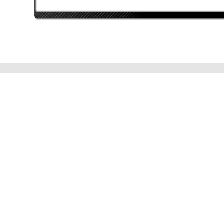
Intel Core i7
AMD Radeon HD 7900
Series
8192 MB