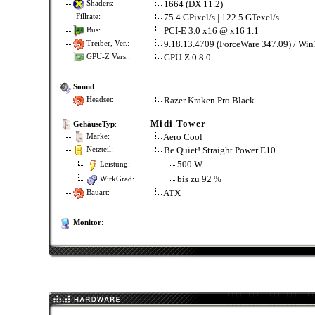
1664 (DX 11.2)
Shaders:
75.4 GPixel/s | 122.5 GTexel/s
Fillrate:
PCI-E 3.0 x16 @ x16 1.1
Bus:
9.18.13.4709 (ForceWare 347.09) / Win
Treiber, Ver.:
GPU-Z 0.8.0
GPU-Z Vers.:
Sound
:
Razer Kraken Pro Black
Headset:
Midi Tower
GehäuseTyp
:
Aero Cool
Marke:
Be Quiet! Straight Power E10
Netzteil:
500 W
Leistung:
bis zu 92 %
WirkGrad:
ATX
Bauart:
Monitor
: