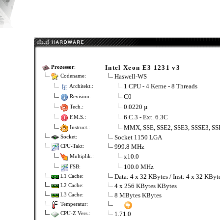
Intel Xeon E3 1231 v3
Prozessor
:
Haswell-WS
Codename:
1 CPU - 4 Kerne - 8 Threads
Architekt.:
C0
Revision:
0.0220 µ
Tech.:
6.C.3 - Ext. 6.3C
F.M.S.:
MMX, SSE, SSE2, SSE3, SSSE3, SS
Instruct.:
Socket 1150 LGA
Socket:
999.8 MHz
CPU-Takt:
x10.0
Multiplik.:
100.0 MHz
FSB:
Data: 4 x 32 KBytes / Inst: 4 x 32 KBy
L1 Cache:
4 x 256 KBytes KBytes
L2 Cache:
8 MBytes KBytes
L3 Cache:
Temperatur:
1.71.0
CPU-Z Vers.: