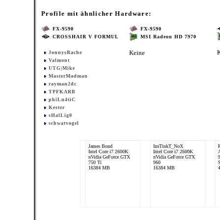
Profile mit ähnlicher Hardware:
FX-9590
FX-9590
CROSSHAIR V FORMUL
MSI Radeon HD 7970
Keine
JonnysRache
Valmont
UTG|Mike
MasterMadman
rayman2dc
TPFKARB
phiLn4tiC
Kester
sHalLig0
schwatvogel
James Bond
InsTinkT_NoX
Intel Core i7 2600K
Intel Core i7 2600K
nVidia GeForce GTX
nVidia GeForce GTX
750 Ti
960
16384 MB
16384 MB
phiLn4tiC
Kester