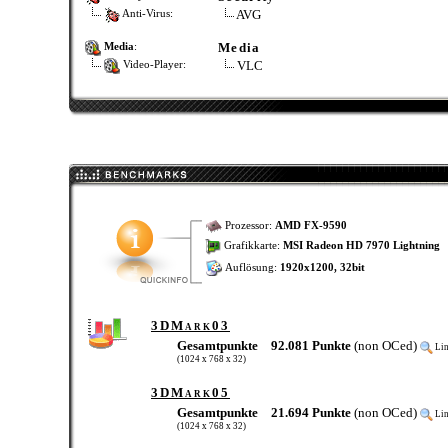
AVG
Anti-Virus:
Media
Media
:
VLC
Video-Player:
Prozessor:
AMD FX-9590
Grafikkarte:
MSI Radeon HD 7970 Lightning
Auflösung:
1920x1200, 32bit
3DMark03
Gesamtpunkte
92.081 Punkte
(non OCed)
Li
(1024 x 768 x 32)
3DMark05
Gesamtpunkte
21.694 Punkte
(non OCed)
Li
(1024 x 768 x 32)