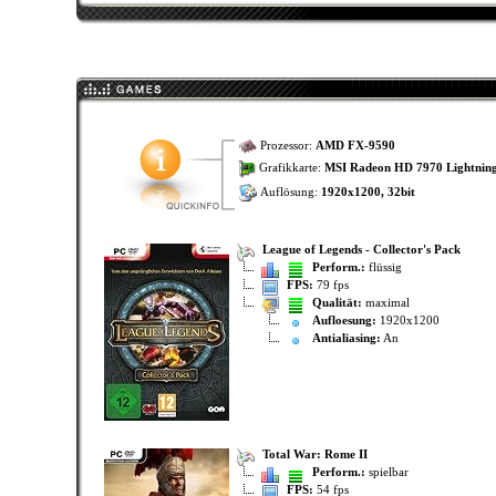
Prozessor:
AMD FX-9590
Grafikkarte:
MSI Radeon HD 7970 Lightnin
Auflösung:
1920x1200, 32bit
League of Legends - Collector's Pack
Perform.:
flüssig
FPS:
79 fps
Qualität:
maximal
Aufloesung:
1920x1200
Antialiasing:
An
Total War: Rome II
Perform.:
spielbar
FPS:
54 fps