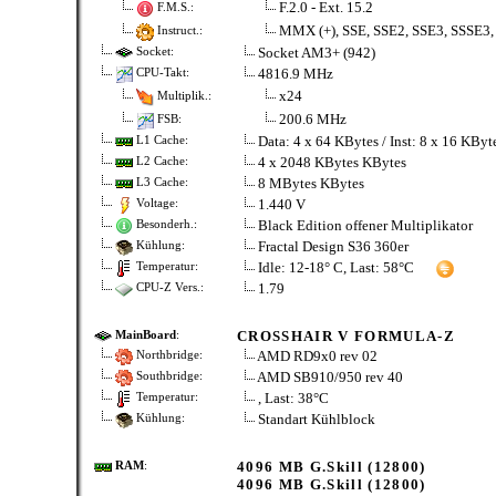
F.2.0 - Ext. 15.2
F.M.S.:
MMX (+), SSE, SSE2, SSE3, SSSE3,
Instruct.:
Socket AM3+ (942)
Socket:
4816.9 MHz
CPU-Takt:
x24
Multiplik.:
200.6 MHz
FSB:
Data: 4 x 64 KBytes / Inst: 8 x 16 KBy
L1 Cache:
4 x 2048 KBytes KBytes
L2 Cache:
8 MBytes KBytes
L3 Cache:
1.440 V
Voltage:
Black Edition offener Multiplikator
Besonderh.:
Fractal Design S36 360er
Kühlung:
Idle: 12-18° C, Last: 58°C
Temperatur:
1.79
CPU-Z Vers.:
CROSSHAIR V FORMULA-Z
MainBoard
:
AMD RD9x0 rev 02
Northbridge:
AMD SB910/950 rev 40
Southbridge:
, Last: 38°C
Temperatur:
Standart Kühlblock
Kühlung:
4096 MB G.Skill (12800)
RAM
:
4096 MB G.Skill (12800)