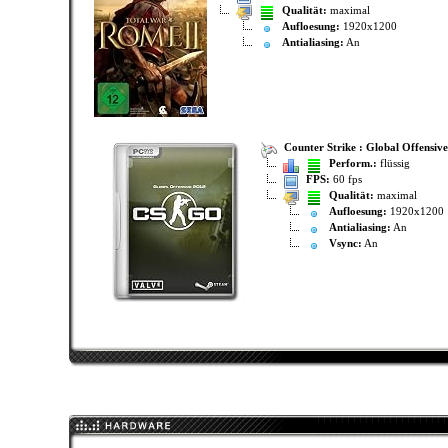
Qualität:
maximal
Aufloesung:
1920x1200
Antialiasing:
An
Counter Strike : Global Offensive
Perform.:
flüssig
FPS:
60 fps
Qualität:
maximal
Aufloesung:
1920x1200
Antialiasing:
An
Vsync:
An