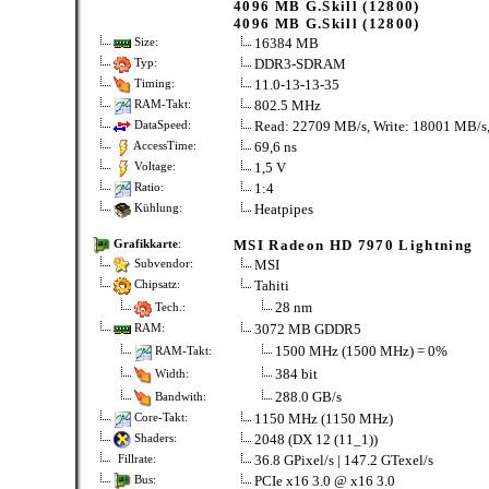
4096 MB G.Skill (12800)
4096 MB G.Skill (12800)
16384 MB
Size:
DDR3-SDRAM
Typ:
11.0-13-13-35
Timing:
802.5 MHz
RAM-Takt:
Read: 22709 MB/s, Write: 18001 MB/s
DataSpeed:
69,6 ns
AccessTime:
1,5 V
Voltage:
1:4
Ratio:
Heatpipes
Kühlung:
MSI Radeon HD 7970 Lightning
Grafikkarte
:
MSI
Subvendor:
Tahiti
Chipsatz:
28 nm
Tech.:
3072 MB GDDR5
RAM:
1500 MHz (1500 MHz) = 0%
RAM-Takt:
384 bit
Width:
288.0 GB/s
Bandwith:
1150 MHz (1150 MHz)
Core-Takt:
2048 (DX 12 (11_1))
Shaders:
36.8 GPixel/s | 147.2 GTexel/s
Fillrate:
PCIe x16 3.0 @ x16 3.0
Bus: