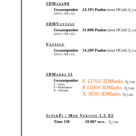
3DMark06
Gesamtpunkte
24.195 Punkte
(non OCed)
Li
(1024 x 768 x 32)
3DMVantage
Gesamtpunkte
31.088 Punkte
(non OCed)
Li
(1024 x 768 x 32)
Vantage
Gesamtpunkte
14.209 Punkte
(non OCed)
Li
(1024 x 768 x 32)
3DMarks 11
Gesamtpunkte
E 12702 3DMarks
Link
E = Entry
P 11069 3DMarks
P = Performance
Link
X = eXtreme
X 3830 3DMarks
Link
SuperPi / Mod Version 1.5 XS
Time 1M
18.907 secs.
Link