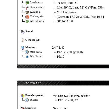
2x DVI, 4xmDP
Anschlüsse:
Idle: 39° C, Last: 72° C @Fan: 55%
Temperatur:
MSI Lightning
Kühlung:
(Crimson 17.7.2) WHQL / Win10 64
Treiber, Ver.:
GPU-Z 2.4.0
GPU-Z Vers.:
Sound
:
GehäuseTyp
:
24" LG
Monitor
:
1920x1200 @60 Hz
max. Aufl.:
16:10
Bildfläche:
Windows 10 Pro 64bit
Betriebssystem
:
1920x1200, 32bit
Display:
Security
Security
: