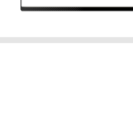
AMD FX-9590
AMD FX-9590
HIS Radeon HD7970
2x nVidia GeForce GTX
GHz-Edition IceQ x²
TITAN Black
Crossfire
32768 MB
2x 8GB