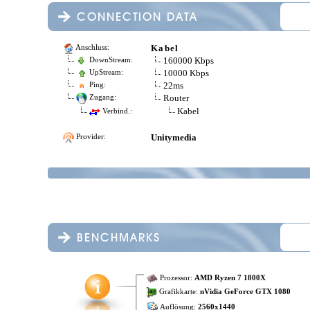
Kabel
Anschluss:
160000 Kbps
DownStream:
10000 Kbps
UpStream:
22ms
Ping:
Router
Zugang:
Kabel
Verbind.:
Unitymedia
Provider:
Prozessor:
AMD Ryzen 7 1800X
Grafikkarte:
nVidia GeForce GTX 1080
Auflösung:
2560x1440