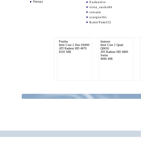
0mega
Exekutive
vista_sucks84
cresain
scorpio16v
KaterTom152
Pumba
ikarusrz
Intel Core 2 Duo E8400
Intel Core 2 Quad
ATI Radeon HD 4870
Q9650
8192 MB
ATI Radeon HD 4800
Series
4096 MB
Exekutive
BlackThabata
AMD Ryzen R7 1700x
AMD Ryzen 7 1800X
nVidia GeForce GTX
Asus GeForce GTX
1080 Ti
1080 Strix Advanced
65536 MB
32GB (4x 8192MB)