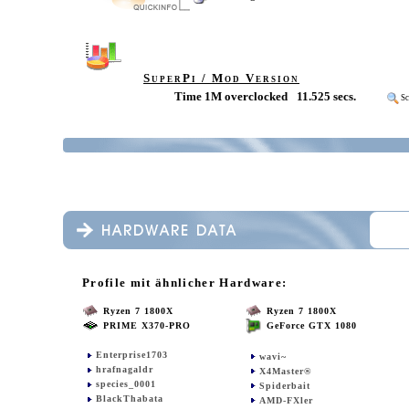
SuperPi / Mod Version
Time 1M overclocked
11.525 secs.
Sc
Profile mit ähnlicher Hardware:
Ryzen 7 1800X
Ryzen 7 1800X
PRIME X370-PRO
GeForce GTX 1080
Enterprise1703
wavi~
hrafnagaldr
X4Master®
species_0001
Spiderbait
BlackThabata
AMD-FXler