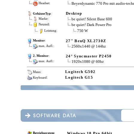
Beyerdynamic 770 Pro mit audio-tec
Headset:
Desktop
GehäuseTyp
:
be quiet! Silent Base 600
Marke:
be quiet! Dark Power Pro
Netzteil:
750 W
Leistung:
27" BenQ XL2730Z
Monitor
:
2560x1440 @ 144hz
max. Aufl.:
24° Syncmaster P2450
2. Monitor
:
1920x1080 @ 60hz
max. Aufl.:
:
Logitech G502
Maus
:
Logitech G15
Keyboard
Windows 10 Pro 64bit
Betriebssystem
: