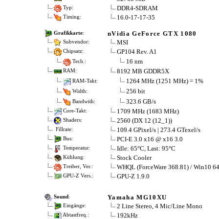
DDR4-SDRAM
Typ:
16.0-17-17-35
Timing:
nVidia GeForce GTX 1080
Grafikkarte
:
MSI
Subvendor:
GP104 Rev. A1
Chipsatz:
16 nm
Tech.:
8192 MB GDDR5X
RAM:
1264 MHz (1251 MHz) = 1%
RAM-Takt:
256 bit
Width:
323.6 GB/s
Bandwith:
1709 MHz (1683 MHz)
Core-Takt:
2560 (DX 12 (12_1))
Shaders:
109.4 GPixel/s | 273.4 GTexel/s
Fillrate:
PCI-E 3.0 x16 @ x16 3.0
Bus:
Idle: 65°C, Last: 95°C
Temperatur:
Stock Cooler
Kühlung:
WHQL (ForceWare 368.81) / Win10 6
Treiber, Ver.:
GPU-Z 1.9.0
GPU-Z Vers.:
Yamaha MG10XU
Sound
:
2 Line Stereo, 4 Mic/Line Mono
Eingänge:
192kHz
Abtastfreq.: