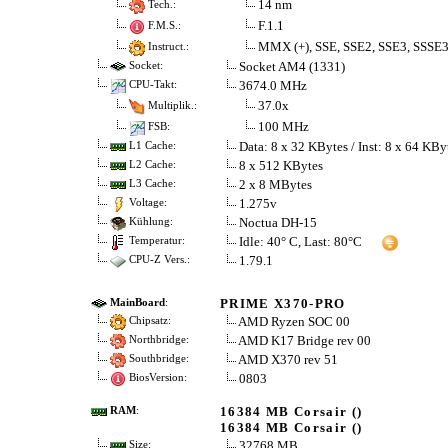
14 nm
Tech.:
F.1.1
F.M.S.:
MMX (+), SSE, SSE2, SSE3, SSSE3
Instruct.:
Socket AM4 (1331)
Socket:
3674.0 MHz
CPU-Takt:
37.0x
Multiplik.:
100 MHz
FSB:
Data: 8 x 32 KBytes / Inst: 8 x 64 KBy
L1 Cache:
8 x 512 KBytes
L2 Cache:
2 x 8 MBytes
L3 Cache:
1.275v
Voltage:
Noctua DH-15
Kühlung:
Idle: 40° C, Last: 80°C
Temperatur:
1.79.1
CPU-Z Vers.:
PRIME X370-PRO
MainBoard
:
AMD Ryzen SOC 00
Chipsatz:
AMD K17 Bridge rev 00
Northbridge:
AMD X370 rev 51
Southbridge:
0803
BiosVersion:
16384 MB Corsair ()
RAM
:
16384 MB Corsair ()
32768 MB
Size: