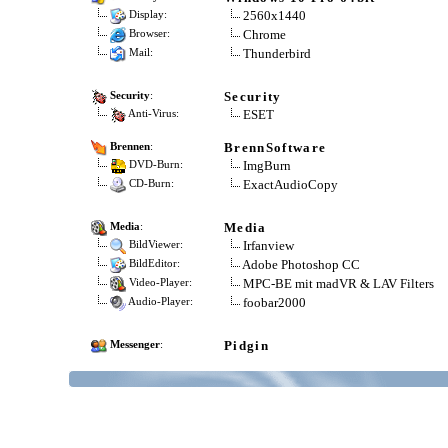
2560x1440
Display:
Chrome
Browser:
Thunderbird
Mail:
Security
Security
:
ESET
Anti-Virus:
BrennSoftware
Brennen
:
ImgBurn
DVD-Burn:
ExactAudioCopy
CD-Burn:
Media
Media
:
Irfanview
BildViewer:
Adobe Photoshop CC
BildEditor:
MPC-BE mit madVR & LAV Filters
Video-Player:
foobar2000
Audio-Player:
Pidgin
Messenger
: