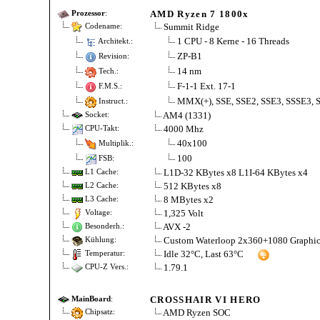
AMD Ryzen 7 1800x
Prozessor
:
Summit Ridge
Codename:
1 CPU - 8 Kerne - 16 Threads
Architekt.:
ZP-B1
Revision:
14 nm
Tech.:
F-1-1 Ext. 17-1
F.M.S.:
MMX(+), SSE, SSE2, SSE3, SSSE3, 
Instruct.:
AM4 (1331)
Socket:
4000 Mhz
CPU-Takt:
40x100
Multiplik.:
100
FSB:
L1D-32 KBytes x8 L1I-64 KBytes x4
L1 Cache:
512 KBytes x8
L2 Cache:
8 MBytes x2
L3 Cache:
1,325 Volt
Voltage:
AVX -2
Besonderh.:
Custom Waterloop 2x360+1080 Graphic
Kühlung:
Idle 32°C, Last 63°C
Temperatur:
1.79.1
CPU-Z Vers.:
CROSSHAIR VI HERO
MainBoard
:
AMD Ryzen SOC
Chipsatz: