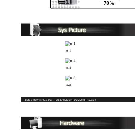
70%
tt-1
tt-4
tt-8