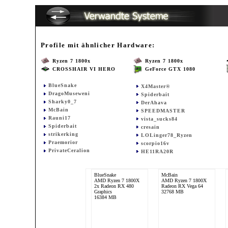
Profile mit ähnlicher Hardware:
Ryzen 7 1800x
Ryzen 7 1800x
CROSSHAIR VI HERO
GeForce GTX 1080
BlueSnake
X4Master®
DragoMuseweni
Spiderbait
Sharky0_7
DerAhava
McBain
SPEEDMASTER
Rauni17
vista_sucks84
Spiderbait
cresain
strikerking
LOLinger78_Ryzen
Praemorior
scorpio16v
PrivateCeralion
HE11RA20R
BlueSnake
McBain
AMD Ryzen 7 1800X
AMD Ryzen 7 1800X
2x Radeon RX 480
Radeon RX Vega 64
Graphics
32768 MB
16384 MB