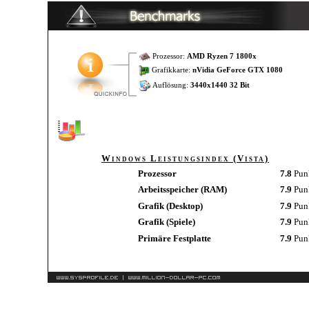
Prozessor:
AMD Ryzen 7 1800x
Grafikkarte:
nVidia GeForce GTX 1080
Auflösung:
3440x1440 32 Bit
Windows Leistungsindex (Vista)
Prozessor
7.8
Pun
Arbeitsspeicher (RAM)
7.9
Pun
Grafik (Desktop)
7.9
Pun
Grafik (Spiele)
7.9
Pun
Primäre Festplatte
7.9
Pun