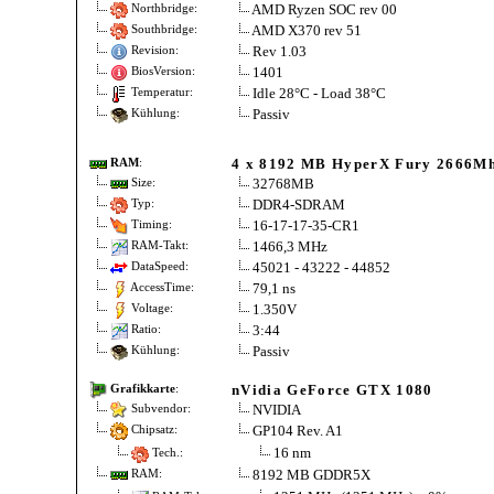
AMD Ryzen SOC rev 00
Northbridge:
AMD X370 rev 51
Southbridge:
Rev 1.03
Revision:
1401
BiosVersion:
Idle 28°C - Load 38°C
Temperatur:
Passiv
Kühlung:
4 x 8192 MB HyperX Fury 2666
RAM
:
32768MB
Size:
DDR4-SDRAM
Typ:
16-17-17-35-CR1
Timing:
1466,3 MHz
RAM-Takt:
45021 - 43222 - 44852
DataSpeed:
79,1 ns
AccessTime:
1.350V
Voltage:
3:44
Ratio:
Passiv
Kühlung:
nVidia GeForce GTX 1080
Grafikkarte
:
NVIDIA
Subvendor:
GP104 Rev. A1
Chipsatz:
16 nm
Tech.:
8192 MB GDDR5X
RAM: