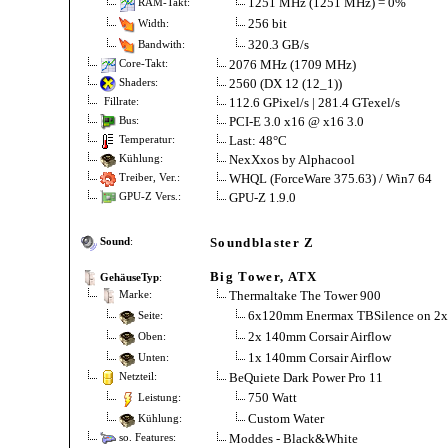
1251 MHz (1251 MHz) = 0%
RAM-Takt:
256 bit
Width:
320.3 GB/s
Bandwith:
2076 MHz (1709 MHz)
Core-Takt:
2560 (DX 12 (12_1))
Shaders:
112.6 GPixel/s | 281.4 GTexel/s
Fillrate:
PCI-E 3.0 x16 @ x16 3.0
Bus:
Last: 48°C
Temperatur:
NexXxos by Alphacool
Kühlung:
WHQL (ForceWare 375.63) / Win7 64
Treiber, Ver.:
GPU-Z 1.9.0
GPU-Z Vers.:
Soundblaster Z
Sound
:
Big Tower, ATX
GehäuseTyp
:
Thermaltake The Tower 900
Marke:
6x120mm Enermax TBSilence on 2x
Seite:
2x 140mm Corsair Airflow
Oben:
1x 140mm Corsair Airflow
Unten:
BeQuiete Dark Power Pro 11
Netzteil:
750 Watt
Leistung:
Custom Water
Kühlung:
Moddes - Black&White
so. Features: