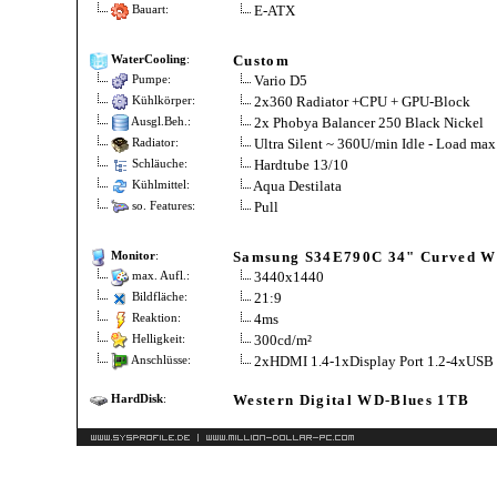
E-ATX
Bauart:
Custom
WaterCooling
:
Vario D5
Pumpe:
2x360 Radiator +CPU + GPU-Block
Kühlkörper:
2x Phobya Balancer 250 Black Nickel
Ausgl.Beh.:
Ultra Silent ~ 360U/min Idle - Load ma
Radiator:
Hardtube 13/10
Schläuche:
Aqua Destilata
Kühlmittel:
Pull
so. Features:
Samsung S34E790C 34" Curved 
Monitor
:
3440x1440
max. Aufl.:
21:9
Bildfläche:
4ms
Reaktion:
300cd/m²
Helligkeit:
2xHDMI 1.4-1xDisplay Port 1.2-4xUSB 
Anschlüsse:
Western Digital WD-Blues 1TB
HardDisk
: