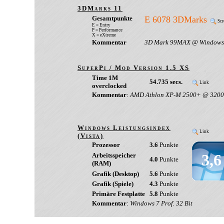
3DMarks 11
Gesamtpunkte
E 6078 3DMarks
Scr
E = Entry
P = Performance
X = eXtreme
Kommentar
3D Mark 99MAX @ Windows
SuperPi / Mod Version 1.5 XS
Time 1M
54.735 secs.
Link
overclocked
Kommentar
:
AMD Athlon XP-M 2500+ @ 320
Windows Leistungsindex
Link
(Vista)
Prozessor
3.6
Punkte
3,6
Arbeitsspeicher
4.0
Punkte
(RAM)
Grafik (Desktop)
5.6
Punkte
Grafik (Spiele)
4.3
Punkte
Primäre Festplatte
5.8
Punkte
Kommentar
:
Windows 7 Prof. 32 Bit