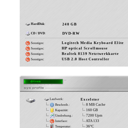
240 GB
HardDisk
:
DVD-RW
CD / DVD
:
:
Logitech Media Keyboard Elite
Sonstiges
:
HP optical Scrollmouse
Sonstiges
:
Realtek 8139 Netztwerkkarte
Sonstiges
:
USB 2.0 Host Controller
Sonstiges
Excelstor
Laufwerk:
8 MB Cache
Beschreib.:
160 GB
Kapazität:
7200 Upm
Umdrehung.:
ATA 133
Interface:
36°C
Temperatur: