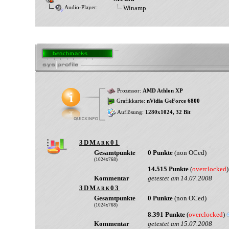
Winamp
Audio-Player:
Prozessor:
AMD Athlon XP
Grafikkarte:
nVidia GeForce 6800
Auflösung:
1280x1024, 32 Bit
3DMark01
Gesamtpunkte
0 Punkte
(non OCed)
(1024x768)
14.515 Punkte
(
overclocked
Kommentar
getestet am 14.07.2008
3DMark03
Gesamtpunkte
0 Punkte
(non OCed)
(1024x768)
8.391 Punkte
(
overclocked
)
Kommentar
getestet am 15.07.2008