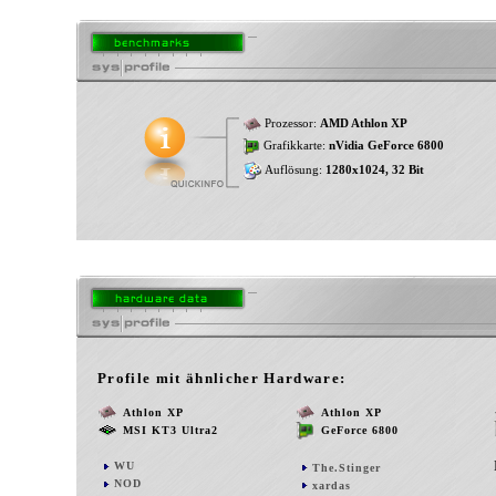
Prozessor:
AMD Athlon XP
Grafikkarte:
nVidia GeForce 6800
Auflösung:
1280x1024, 32 Bit
Profile mit ähnlicher Hardware:
Athlon XP
Athlon XP
MSI KT3 Ultra2
GeForce 6800
WU
The.Stinger
NOD
xardas