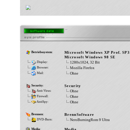
Microsoft Windows XP Prof. SP3
Betriebssystem
:
Microsoft Windows 98 SE
1280x1024, 32 Bit
Display:
Mozilla Firefox
Browser:
Ohne
Mail:
Security
Security
:
Ohne
Anti-Virus:
Ohne
Firewall:
Ohne
AntiSpy:
BrennSoftware
Brennen
:
NeroBurningRom 9 Ultra
DVD-Burn:
Media
Media
: