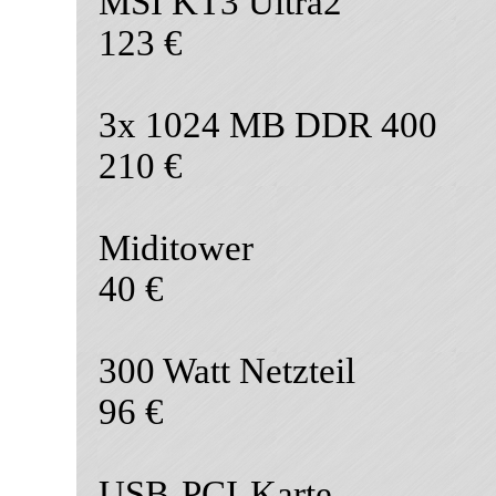
MSI KT3 Ultra2
123 €
3x 1024 MB DDR 400
210 €
Miditower
40 €
300 Watt Netzteil
96 €
USB-PCI-Karte