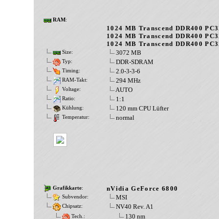
RAM
:
1024 MB Transcend DDR400 PC3
1024 MB Transcend DDR400 PC3
1024 MB Transcend DDR400 PC3
3072 MB
Size:
DDR-SDRAM
Typ:
2.0-3-3-6
Timing:
294 MHz
RAM-Takt:
AUTO
Voltage:
1:1
Ratio:
120 mm CPU Lüfter
Kühlung:
normal
Temperatur:
nVidia GeForce 6800
Grafikkarte
:
MSI
Subvendor:
NV40 Rev. A1
Chipsatz:
130 nm
Tech.: