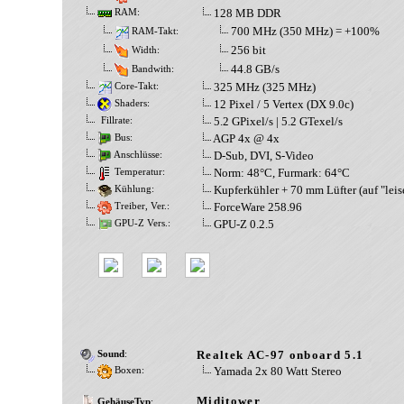
128 MB DDR
RAM:
700 MHz (350 MHz) = +100%
RAM-Takt:
256 bit
Width:
44.8 GB/s
Bandwith:
325 MHz (325 MHz)
Core-Takt:
12 Pixel / 5 Vertex (DX 9.0c)
Shaders:
5.2 GPixel/s | 5.2 GTexel/s
Fillrate:
AGP 4x @ 4x
Bus:
D-Sub, DVI, S-Video
Anschlüsse:
Norm: 48°C, Furmark: 64°C
Temperatur:
Kupferkühler + 70 mm Lüfter (auf "leise
Kühlung:
ForceWare 258.96
Treiber, Ver.:
GPU-Z 0.2.5
GPU-Z Vers.:
Realtek AC-97 onboard 5.1
Sound
:
Yamada 2x 80 Watt Stereo
Boxen:
Miditower
GehäuseTyp
: