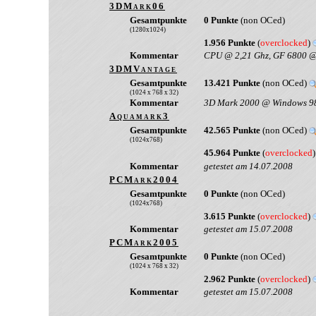
3DMark06
Gesamtpunkte
0 Punkte
(non OCed)
(1280x1024)
1.956 Punkte
(
overclocked
)
Kommentar
CPU @ 2,21 Ghz, GF 6800 @ 
3DMVantage
Gesamtpunkte
13.421 Punkte
(non OCed)
(1024 x 768 x 32)
Kommentar
3D Mark 2000 @ Windows 9
Aquamark3
Gesamtpunkte
42.565 Punkte
(non OCed)
(1024x768)
45.964 Punkte
(
overclocked
Kommentar
getestet am 14.07.2008
PCMark2004
Gesamtpunkte
0 Punkte
(non OCed)
(1024x768)
3.615 Punkte
(
overclocked
)
Kommentar
getestet am 15.07.2008
PCMark2005
Gesamtpunkte
0 Punkte
(non OCed)
(1024 x 768 x 32)
2.962 Punkte
(
overclocked
)
Kommentar
getestet am 15.07.2008