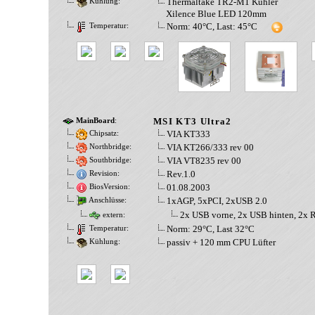
Thermaltake TR2-M1 Kühler
Kühlung:
Xilence Blue LED 120mm
Norm: 40°C, Last: 45°C
Temperatur:
MSI KT3 Ultra2
MainBoard
:
VIA KT333
Chipsatz:
VIA KT266/333 rev 00
Northbridge:
VIA VT8235 rev 00
Southbridge:
Rev.1.0
Revision:
01.08.2003
BiosVersion:
1xAGP, 5xPCI, 2xUSB 2.0
Anschlüsse:
2x USB vorne, 2x USB hinten, 2x R
extern:
Norm: 29°C, Last 32°C
Temperatur:
passiv + 120 mm CPU Lüfter
Kühlung: