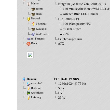
Kinghun (Gehäuse von Cebit 2010)
Marke:
120 mm Scythe Blue PWM LED @
Front:
Xilence Blue LED 120mm
Heck:
HEC-300LR-PT
Netzteil:
300 Watt, passiv PFC
Leistung:
80 mm Lüfter
Kühlung:
75%
WirkGrad:
Leichtbaugehäuse
so. Features:
ATX
Bauart:
19" Dell P190S
Monitor
:
1280x1024 @ 75 Hz
max. Aufl.:
5 ms
Reaktion:
DVI
Anschlüsse:
25 W
Leistung: