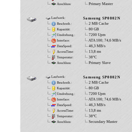
Primary Master
Anschluss:
Samsung SP0802N
Laufwerk:
2 MB Cache
Beschreib.:
80 GB
Kapazität:
7200 Upm
Umdrehung.:
ATA 100; 74,6 MB/s
Interface:
46,3 MB/s
DataSpeed:
13,8 ms
AccessTime:
38°C
Temperatur:
Primary Slave
Anschluss:
Samsung SP0802N
Laufwerk:
2 MB Cache
Beschreib.:
80 GB
Kapazität:
7200 Upm
Umdrehung.:
ATA 100; 74,6 MB/s
Interface:
46,3 MB/s
DataSpeed:
13,8 ms
AccessTime:
38°C
Temperatur:
Secundary Master
Anschluss: