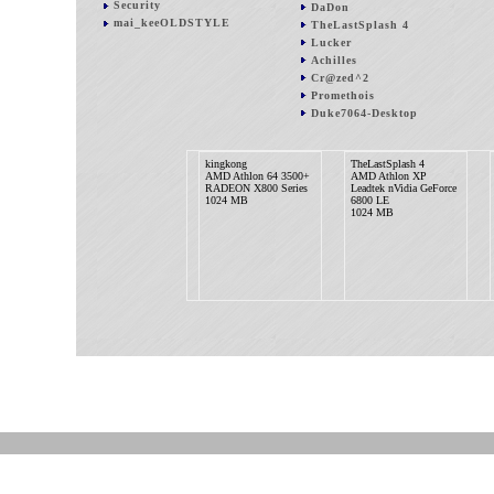
Security
DaDon
mai_keeOLDSTYLE
TheLastSplash 4
Lucker
Achilles
Cr@zed^2
Promethois
Duke7064-Desktop
kingkong
TheLastSplash 4
AMD Athlon 64 3500+
AMD Athlon XP
RADEON X800 Series
Leadtek nVidia GeForce
1024 MB
6800 LE
1024 MB
G4merZ
B@STI_F@NT@STI_mobil
Intel Pentium 4 519K
Intel Mobile Core 2 Duo
ATI Radeon 5450 Go
T7400
Green Edition
nVidia GeForce Go 7600
5120 MB
3072 MB