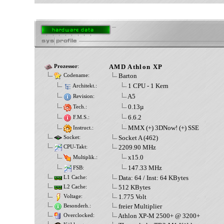
AMD Athlon XP
Prozessor
:
Barton
Codename:
1 CPU - 1 Kern
Architekt.:
A5
Revision:
0.13µ
Tech.:
6.6.2
F.M.S.:
MMX (+) 3DNow! (+) SSE
Instruct.:
Socket A (462)
Socket:
2209.90 MHz
CPU-Takt:
x15.0
Multiplik.:
147.33 MHz
FSB:
Data: 64 / Inst: 64 KBytes
L1 Cache:
512 KBytes
L2 Cache:
1.775 Volt
Voltage:
freier Multiplier
Besonderh.:
Athlon XP-M 2500+ @ 3200+
Overclocked: