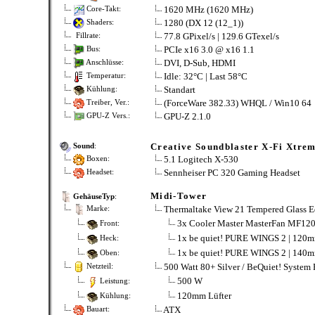
1620 MHz (1620 MHz)
Core-Takt:
1280 (DX 12 (12_1))
Shaders:
77.8 GPixel/s | 129.6 GTexel/s
Fillrate:
PCIe x16 3.0 @ x16 1.1
Bus:
DVI, D-Sub, HDMI
Anschlüsse:
Idle: 32°C | Last 58°C
Temperatur:
Standart
Kühlung:
(ForceWare 382.33) WHQL / Win10 64
Treiber, Ver.:
GPU-Z 2.1.0
GPU-Z Vers.:
Creative Soundblaster X-Fi Xtre
Sound
:
5.1 Logitech X-530
Boxen:
Sennheiser PC 320 Gaming Headset
Headset:
Midi-Tower
GehäuseTyp
:
Thermaltake View 21 Tempered Glass E
Marke:
3x Cooler Master MasterFan MF1
Front:
1x be quiet! PURE WINGS 2 | 120
Heck:
1x be quiet! PURE WINGS 2 | 140
Oben:
500 Watt 80+ Silver / BeQuiet! System
Netzteil:
500 W
Leistung:
120mm Lüfter
Kühlung:
ATX
Bauart: