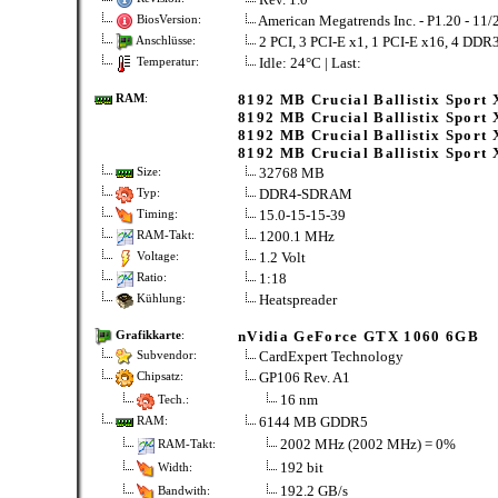
American Megatrends Inc. - P1.20 - 11
BiosVersion:
2 PCI, 3 PCI-E x1, 1 PCI-E x16, 4 DD
Anschlüsse:
Idle: 24°C | Last:
Temperatur:
8192 MB Crucial Ballistix Sport
RAM
:
8192 MB Crucial Ballistix Sport
8192 MB Crucial Ballistix Sport
8192 MB Crucial Ballistix Sport
32768 MB
Size:
DDR4-SDRAM
Typ:
15.0-15-15-39
Timing:
1200.1 MHz
RAM-Takt:
1.2 Volt
Voltage:
1:18
Ratio:
Heatspreader
Kühlung:
nVidia GeForce GTX 1060 6GB
Grafikkarte
:
CardExpert Technology
Subvendor:
GP106 Rev. A1
Chipsatz:
16 nm
Tech.:
6144 MB GDDR5
RAM:
2002 MHz (2002 MHz) = 0%
RAM-Takt:
192 bit
Width:
192.2 GB/s
Bandwith: