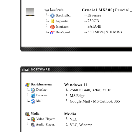
Crucial MX300(Crucia
Laufwerk:
Diverses
Beschreib.:
750GB
Kapazität:
SATA-III
Interface:
530 MB/s | 510 MB/s
DataSpeed:
Windows 11
Betriebssystem
:
2560 x 1440, 32bit, 75Hz
Display:
MS Edge
Browser:
Google Mail / MS Outlook 365
Mail:
Media
Media
:
VLC
Video-Player:
VLC, Winamp
Audio-Player: