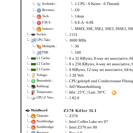
1 CPU - 6 Kerne - 6 Threads
Architekt.:
U0
Revision:
14nm
Tech.:
6.E.A - 6.9E
F.M.S.:
MMX, SSE, SSE2, SSE3, SSSE3, SS
Instruct.:
1151
Socket:
3600 MHz
CPU-Takt:
36
Multiplik.:
100
FSB:
6 x 32 KBytes, 8-way set associative, 64
L1 Cache:
6 x 256 KBytes, 4-way set associative, 6
L2 Cache:
9 MBytes, 12-way set associative, 64-by
L3 Cache:
1.28 Volt
Voltage:
CPU geköpft und Conductonaut Flüssig
Besonderh.:
AiO Wasserkühlung
Kühlung:
Idle: 25°C | Last: 50°C
Temperatur:
1.82.0
CPU-Z Vers.:
Z370 Killer SLI
MainBoard
:
Z370
Chipsatz:
Intel Coffee Lake rev 07
Northbridge:
Intel Z370 rev 00
Southbridge:
Rev. 1.0
Revision: