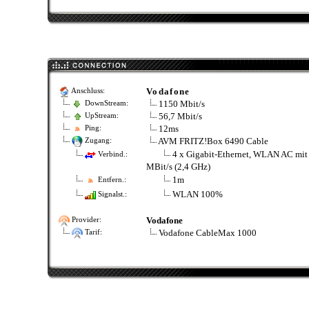
Vodafone
Anschluss:
1150 Mbit/s
DownStream:
56,7 Mbit/s
UpStream:
12ms
Ping:
AVM FRITZ!Box 6490 Cable
Zugang:
4 x Gigabit-Ethernet, WLAN AC mit 
Verbind.:
MBit/s (2,4 GHz)
1m
Entfern.:
WLAN 100%
Signalst.:
Vodafone
Provider:
Vodafone CableMax 1000
Tarif: