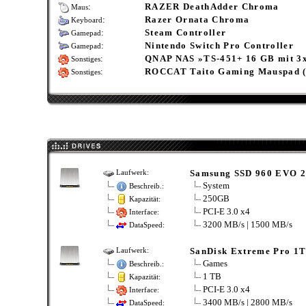
:
RAZER DeathAdder Chroma
Maus
:
Razer Ornata Chroma
Keyboard
:
Steam Controller
Gamepad
:
Nintendo Switch Pro Controller
Gamepad
:
QNAP NAS »TS-451+ 16 GB mit 3
Sonstiges
:
ROCCAT Taito Gaming Mauspad (K
Sonstiges
Samsung SSD 960 EVO 
Laufwerk:
System
Beschreib.:
250GB
Kapazität:
PCI-E 3.0 x4
Interface:
3200 MB/s | 1500 MB/s
DataSpeed:
SanDisk Extreme Pro 1
Laufwerk:
Games
Beschreib.:
1 TB
Kapazität:
PCI-E 3.0 x4
Interface:
3400 MB/s | 2800 MB/s
DataSpeed: