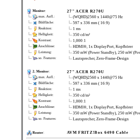
27" ACER R270U
Monitor
:
(WQHD)2560 x 1440@75 Hz
max. Aufl.:
597 x 336 mm ( 16:9)
Bildfläche:
1 ms
Reaktion:
350 cd/m²
Helligkeit:
1,000:1
Kontrast:
HDMI®, 1x DisplayPort, Kopfhörer
Anschlüsse:
350 mW (Power Standby), 250 mW (Powe
Leistung:
Lautsprecher, Zero-Frame-Design
so. Features:
27" ACER R270U
2. Monitor
:
(WQHD)2560 x 1440@75 Hz
max. Aufl.:
597 x 336 mm ( 16:9)
Bildfläche:
1 ms
Reaktion:
350 cd/m²
Helligkeit:
1,000:1
Kontrast:
HDMI®, 1x DisplayPort, Kopfhörer
Anschlüsse:
350 mW (Power Standby), 250 mW (Powe
Leistung:
Lautsprecher, Zero-Frame-Design
so. Features:
:
AVM FRITZ!Box 6490 Cable
Router