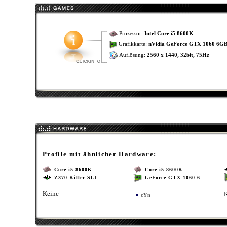
Prozessor:
Intel Core i5 8600K
Grafikkarte:
nVidia GeForce GTX 1060 6G
Auflösung:
2560 x 1440, 32bit, 75Hz
Profile mit ähnlicher Hardware:
Core i5 8600K
Core i5 8600K
Z370 Killer SLI
GeForce GTX 1060 6
Keine
cYn