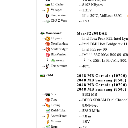
8192 KBytes
L3 Cache:
1.31V
Voltage:
Idle: 30°C, Volllast: 83°C
Temperatur:
1.53.1
CPU-Z Vers.:
Mac-F2268DAE
MainBoard
:
Intel Ibex Peak P55, Intel Lyn
Chipsatz:
Intel DMI Host Bridge rev 11
Northbridge:
Intel P55 rev 06
Southbridge:
IM111.88Z.0034.B00.09103
BiosVersion:
4x USB, 1x FireWire 800,
extern:
40°C
Temperatur:
2048 MB Corsair (10700)
RAM
:
2048 MB Samsung (8500)
2048 MB Corsair (10700)
2048 MB Samsung (8500)
8192 MB
Size:
DDR3-SDRAM Dual Channe
Typ:
8.0-8-8-20
Timing:
528.3 MHz
RAM-Takt:
7.8 ns
AccessTime:
1.9V
Voltage:
2:8
Ratio: