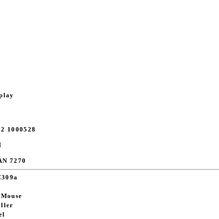
play
12 1000528
N
AN 7270
C309a
c Mouse
ller
el