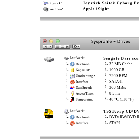
:
Joystick Saitek Cyborg E
Joystick
:
Apple iSight
WebCam
Seagate Barracu
Laufwerk:
32 MB Cache
Beschreib.:
1000 GB
Kapazität:
7200 RPM
Umdrehung.:
SATA-II
Interface:
300 MB/s
DataSpeed:
8.5 ms
AccessTime:
48 °C (118 °F)
Temperatur:
TSSTcorp CD/D
Laufwerk:
DVD+RW/DVD-
Beschreib.:
ATAPI
Interface: