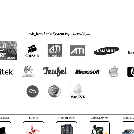
csb_breaker's System is powered by...
Leistung
Silence
RechenPower
GamingPower
Cooles 