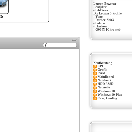
Letzten Bewerter:
-
Sn@ker
-
lxbfYeaa
Die Letzten 5 Profile:
%
-
Yuno
-
Derber-Shit3
-
baloca
-
Harkon
-
G00fY [Chromeb
Kaufberatung
CPU
Grafik
RAM
MainBoard
Notebook
HDD / SSD
Netzteile
Windows 10
Windows 10 Plus
Case, Cooling...