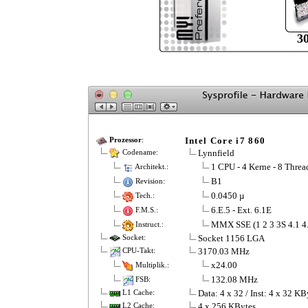
3
Intel Core i7 860
Prozessor
:
Lynnfield
Codename:
1 CPU - 4 Kerne - 8 Threa
Architekt.:
B1
Revision:
0.0450 µ
Tech.:
6.E.5 - Ext. 6.1E
F.M.S.:
MMX SSE (1 2 3 3S 4.1 
Instruct.:
Socket 1156 LGA
Socket:
3170.03 MHz
CPU-Takt:
x24.00
Multiplik.:
132.08 MHz
FSB:
Data: 4 x 32 / Inst: 4 x 32 KB
L1 Cache:
4 x 256 KBytes
L2 Cache: