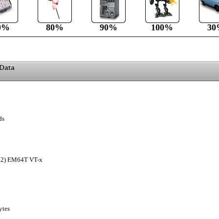
0%
80%
90%
100%
30
ds
4.2) EM64T VT-x
ytes