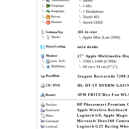
Stereo
Soundmodus:
1 Mic
Eingänge:
1 Headphone
Ausgänge:
Teufel 401
Boxen:
Saitek GH20
Headset:
All-in-one
GehäuseTyp
:
Apple iMac (Late 2009)
Marke:
nein danke
WaterCooling
:
27" Apple Multimedia Dis
Monitor
:
2560 x 1440 @ 59Hz
max. Aufl.:
60 cm x 34 cm (27.2")
Bildfläche:
Seagate Barracuda 7200.
HardDisk
:
HL-DT-ST DVDRW GA11
CD / DVD
:
:
AVM FRITZ!Box Fon WL
Router
:
HP Photosmart Premium 
Drucker
:
Apple Wireless Keyboard
Keyboard
:
Logitech G9, Apple Magi
Maus
:
Microsoft Xbox360 Contro
Gamepad
:
Logitech G25 Racing Whe
Lenkrad