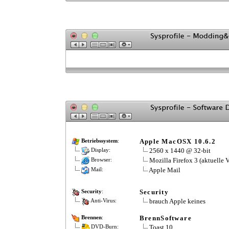
Apple MacOSX 10.6.2
Betriebssystem
:
2560 x 1440 @ 32-bit
Display:
Mozilla Firefox 3 (aktuelle V
Browser:
Apple Mail
Mail:
Security
Security
:
brauch Apple keines
Anti-Virus:
BrennSoftware
Brennen
:
Toast 10
DVD-Burn: