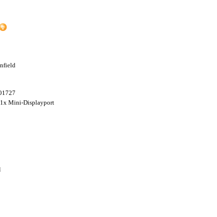
nfield
01727
 1x Mini-Displayport
l