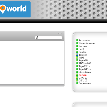
Startseite
Neuer Account
Suchen
FaQ
Profile
Twitter
PdM
SuperPi
3DMark06
Top-CPUs
Top-GPUs
Statistiken
Forum
CPU-Z
GPU-Z
Impressum