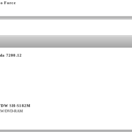
vo Force
da 7200.12
VDW SH-S182M
RW/DVD-RAM