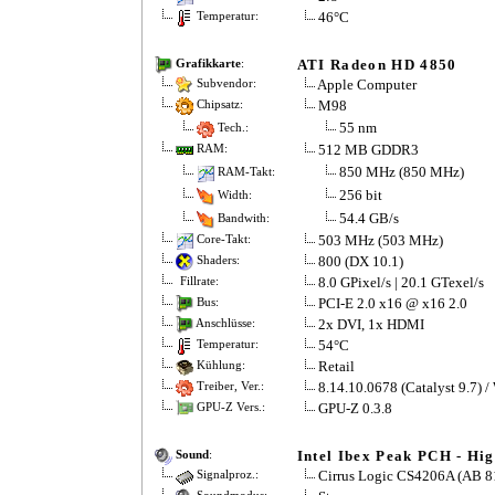
46°C
Temperatur:
ATI Radeon HD 4850
Grafikkarte
:
Apple Computer
Subvendor:
M98
Chipsatz:
55 nm
Tech.:
512 MB GDDR3
RAM:
850 MHz (850 MHz)
RAM-Takt:
256 bit
Width:
54.4 GB/s
Bandwith:
503 MHz (503 MHz)
Core-Takt:
800 (DX 10.1)
Shaders:
8.0 GPixel/s | 20.1 GTexel/s
Fillrate:
PCI-E 2.0 x16 @ x16 2.0
Bus:
2x DVI, 1x HDMI
Anschlüsse:
54°C
Temperatur:
Retail
Kühlung:
8.14.10.0678 (Catalyst 9.7) /
Treiber, Ver.:
GPU-Z 0.3.8
GPU-Z Vers.:
Intel Ibex Peak PCH - Hig
Sound
:
Cirrus Logic CS4206A (AB 8
Signalproz.: