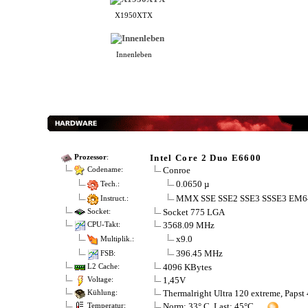
X1950XTX
Innenleben
Intel Core 2 Duo E6600
Prozessor
:
Conroe
Codename:
0.0650 µ
Tech.:
MMX SSE SSE2 SSE3 SSSE3 EM6
Instruct.:
Socket 775 LGA
Socket:
3568.09 MHz
CPU-Takt:
x9.0
Multiplik.:
396.45 MHz
FSB:
4096 KBytes
L2 Cache:
1,45V
Voltage:
Thermalright Ultra 120 extreme, Paps
Kühlung:
Norm: 33° C, Last: 45°C
Temperatur: