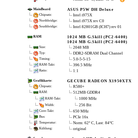
ASUS P5W DH Deluxe
MainBoard
:
Intel i975X
Chipsatz:
Intel i975X rev C0
Northbridge:
Intel 82801GB (ICH7) rev 01
Southbridge:
1024 MB G.Skill (PC2-6400)
RAM
:
1024 MB G.Skill (PC2-6400)
2048 MB
Size:
DDR2-SDRAM Dual Channel
Typ:
5.0-5-5-15
Timing:
396.5 MHz
RAM-Takt:
1:1
Ratio:
GECUBE RADEON X1950XTX
Grafikkarte
:
R580+
Chipsatz:
512MB GDDR4
RAM:
1000 MHz
RAM-Takt:
256 Bit
Width:
650 MHz
Core-Takt:
PCIe 16x
Bus:
Norm: 62° C, Last: 84°C
Temperatur:
original
Kühlung: