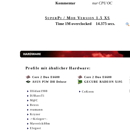
Kommentar
nur CPU OC
SuperPi / Mod Version 1.5 XS
Time 1M overclocked
14.375 secs.
Profile mit ähnlicher Hardware:
Core 2 Duo E6600
Core 2 Duo E6600
ASUS P5W DH Deluxe
GECUBE RADEON X195
Illidan1988
CoKoon
DJBassTi
M@C
Bexxx
reamann
Kryzor
-=Krieger=-
Maverick88m
Elegost