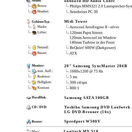
onboard HD Audio Codec
Sound
:
Philips MMS321 2.0 Lautsprecher-Sys
Boxen:
Sennheiser PC 30
Headset:
Midi Tower
GehäuseTyp
:
Aerocool AeroEngine II - silver
Marke:
120mm Papst hinten
Lüfter:
120mm Aerocool im Window
140mm Turbine in der Front
BeQuiet! 600W (Darkpower)
Netzteil:
ATX
Bauart:
20" Samsung SyncMaster 204B
Monitor
:
1600x1200 @ 75 Hz
max. Aufl.:
5 ms
Reaktion:
300 cd/qm
Helligkeit:
800:1
Kontrast:
Samsung SATA 300GB
HardDisk
:
Toshiba Samsung DVD Laufwerk
CD / DVD
:
LG DVD-Brenner (16x)
:
Speedport W500V
Router
:
Logitech MX 510
Maus