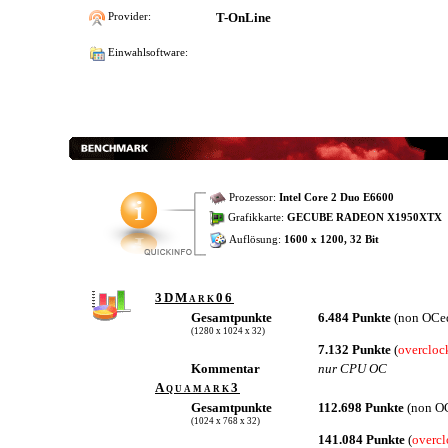
T-OnLine
Provider:
Einwahlsoftware:
Prozessor:
Intel Core 2 Duo E6600
Grafikkarte:
GECUBE RADEON X1950XTX
Auflösung:
1600 x 1200, 32 Bit
3DMark06
Gesamtpunkte
6.484 Punkte
(non OCe
(1280 x 1024 x 32)
7.132 Punkte
(
overcloc
Kommentar
nur CPU OC
Aquamark3
Gesamtpunkte
112.698 Punkte
(non O
(1024 x 768 x 32)
141.084 Punkte
(
overc