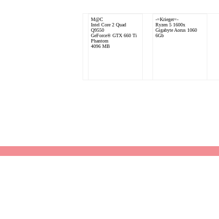
M@C
-=Krieger=-
Intel Core 2 Quad
Ryzen 5 1600x
Q9550
Gigabyte Aorus 1060
GeForce® GTX 660 Ti
6Gb
Phantom
4096 MB
RockNLol.Main
Intel Core i5 2500K
nVidia GeForce GTX
460
8192 MB