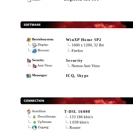
WinXP Home SP2
Betriebssystem
:
1600 x 1200, 32 Bit
Display:
Firefox
Browser:
Security
Security
:
Norton Anti Virus
Anti-Virus:
ICQ, Skype
Messenger
:
T-DSL 16000
Anschluss:
133.186 kbit/s
DownStream:
1.039 kbit/s
UpStream:
Router
Zugang: