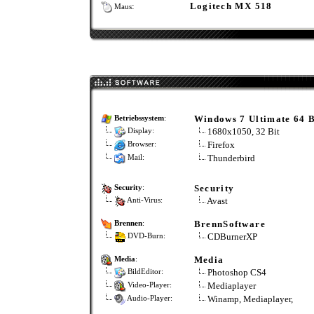
:
Logitech MX 518
Maus
Windows 7 Ultimate 64 B
Betriebssystem
:
1680x1050, 32 Bit
Display:
Firefox
Browser:
Thunderbird
Mail:
Security
Security
:
Avast
Anti-Virus:
BrennSoftware
Brennen
:
CDBurnerXP
DVD-Burn:
Media
Media
:
Photoshop CS4
BildEditor:
Mediaplayer
Video-Player:
Winamp, Mediaplayer,
Audio-Player: