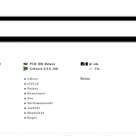
0
P5W DH Deluxe
@ sek.
GeForce GTX 260
+/- 5%
0
Keine
GBirst
sTyLeZ
Porkey
Hynerianer
Neo
DerNamenlose01
Jan0501
Hendrik44
Hage1