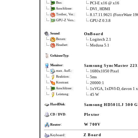
PCI-E x16 @ x16
Bus:
DVI , HDMI
Anschlüsse:
8.17.11.9621 (ForceWare 196
Treiber, Ver.:
GPU-Z 0.3.8
GPU-Z Vers.:
OnBoard
Sound
:
Logitech 2.1
Boxen:
Medusa 5.1
Headset:
GehäuseTyp
:
Samsung SyncMaster 22
Monitor
:
1680x1050 Pixel
max. Aufl.:
5ms
Reaktion:
20000:1
Kontrast:
1xVGA, 1xDVI-D, davon 1 
Anschlüsse:
45 W
Leistung:
Samsung HD501LJ 500 G
HardDisk
:
Plextor
CD / DVD
:
:
W 700V
Router
:
Z Board
Keyboard