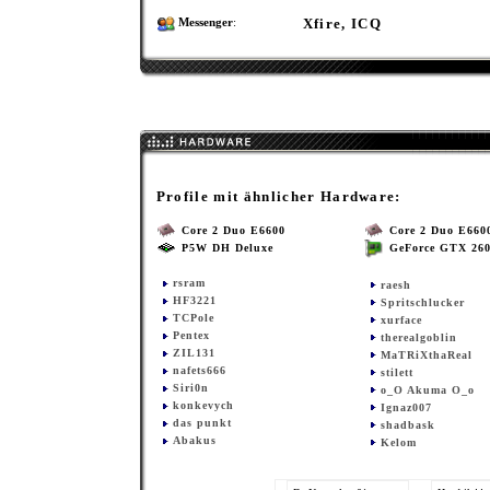
Xfire, ICQ
Messenger
:
Profile mit ähnlicher Hardware:
Core 2 Duo E6600
Core 2 Duo E660
P5W DH Deluxe
GeForce GTX 26
rsram
raesh
HF3221
Spritschlucker
TCPole
xurface
Pentex
therealgoblin
ZIL131
MaTRiXthaReal
nafets666
stilett
Siri0n
o_O Akuma O_o
konkevych
Ignaz007
das punkt
shadbask
Abakus
Kelom