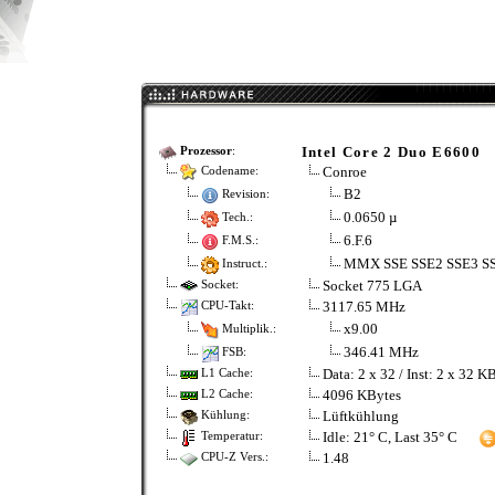
Intel Core 2 Duo E6600
Prozessor
:
Conroe
Codename:
B2
Revision:
0.0650 µ
Tech.:
6.F.6
F.M.S.:
MMX SSE SSE2 SSE3 S
Instruct.:
Socket 775 LGA
Socket:
3117.65 MHz
CPU-Takt:
x9.00
Multiplik.:
346.41 MHz
FSB:
Data: 2 x 32 / Inst: 2 x 32 K
L1 Cache:
4096 KBytes
L2 Cache:
Lüftkühlung
Kühlung:
Idle: 21° C, Last 35° C
Temperatur:
1.48
CPU-Z Vers.: