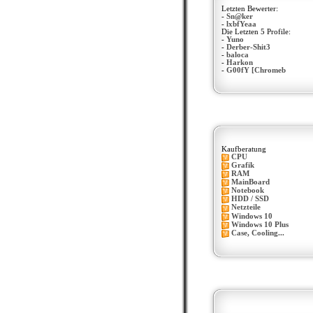
Letzten Bewerter:
-
Sn@ker
-
lxbfYeaa
Die Letzten 5 Profile:
-
Yuno
-
Derber-Shit3
-
baloca
-
Harkon
-
G00fY [Chromeb
Kaufberatung
CPU
Grafik
RAM
MainBoard
Notebook
HDD / SSD
Netzteile
Windows 10
Windows 10 Plus
Case, Cooling...