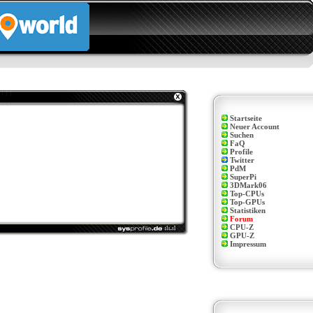
Startseite
Neuer Account
Suchen
FaQ
Profile
Twitter
PdM
SuperPi
3DMark06
Top-CPUs
Top-GPUs
Statistiken
Forum
CPU-Z
GPU-Z
Impressum