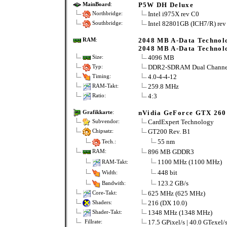
P5W DH Deluxe
MainBoard
:
Intel i975X rev C0
Northbridge:
Intel 82801GB (ICH7/R) rev
Southbridge:
2048 MB A-Data Technol
RAM
:
2048 MB A-Data Technol
4096 MB
Size:
DDR2-SDRAM Dual Channe
Typ:
4.0-4-4-12
Timing:
259.8 MHz
RAM-Takt:
4:3
Ratio:
nVidia GeForce GTX 260
Grafikkarte
:
CardExpert Technology
Subvendor:
GT200 Rev. B1
Chipsatz:
55 nm
Tech.:
896 MB GDDR3
RAM:
1100 MHz (1100 MHz)
RAM-Takt:
448 bit
Width:
123.2 GB/s
Bandwith:
625 MHz (625 MHz)
Core-Takt:
216 (DX 10.0)
Shaders:
1348 MHz (1348 MHz)
Shader-Takt:
17.5 GPixel/s | 40.0 GTexel/
Fillrate: