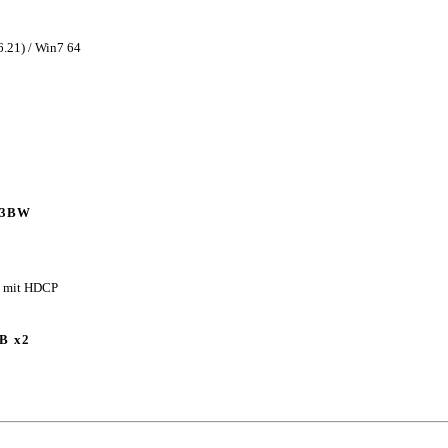
.21) / Win7 64
33BW
x mit HDCP
B x2