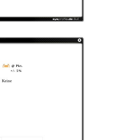
@ Pkt.
+/- 5%
Keine