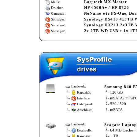
:
Logitech MX Master
Maus
:
HP 6500A+ / HP 8720
Drucker
:
NoName wie PS-One, Dua
Gamepad
:
Synology DS413 4x3TB
Sonstiges
:
Synology DX213 2x3TB 
Sonstiges
:
2x 2TB WD USB + 1x 1T
Sonstiges
Samsung 840 
Laufwerk:
120 GB
Kapazität:
mSATA / miniPC
Interface:
520 / 520
DataSpeed:
mSATA
Anschluss:
Seagate Lapto
Laufwerk:
64 MB Cache +
Beschreib.:
1 TB
Kapazität: