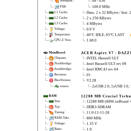
x8 - x30
Multiplik.:
100.0 MHz
FSB:
Data: 2 x 32 KBytes / Inst: 
L1 Cache:
2 x 256 KBytes
L2 Cache:
4 MBytes
L3 Cache:
0.9 V
Voltage:
40°C IDLE, 65°C LAST
Temperatur:
1.68.0
CPU-Z Vers.:
ACER Aspire V7 - DAZ
MainBoard
:
INTEL Haswell ULT
Chipsatz:
Intel Haswell-ULT rev 09
Northbridge:
Intel ID9C43 rev 04
Southbridge:
01
Revision:
V2.28
BiosVersion:
2xUSB 2.0, 1xUSB 3.0,
extern:
12288 MB Crucial Techn
RAM
:
12288 MB (4096 onBoard +
Size:
DDR3-SDRAM
Typ:
11.0-11-11-28
Timing:
800 MHz
RAM-Takt:
1.35 V
Voltage:
1:6
Ratio: