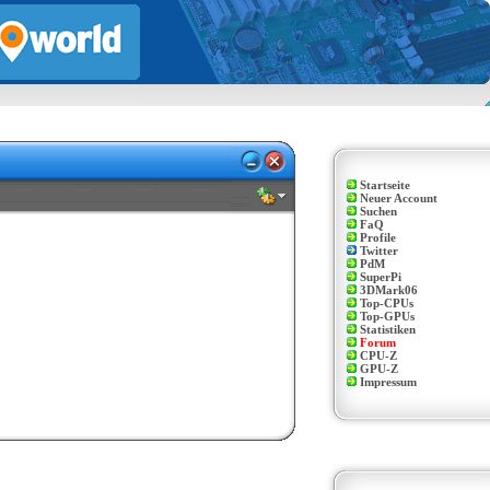
Startseite
Neuer Account
Suchen
FaQ
Profile
Twitter
PdM
SuperPi
3DMark06
Top-CPUs
Top-GPUs
Statistiken
Forum
CPU-Z
GPU-Z
Impressum