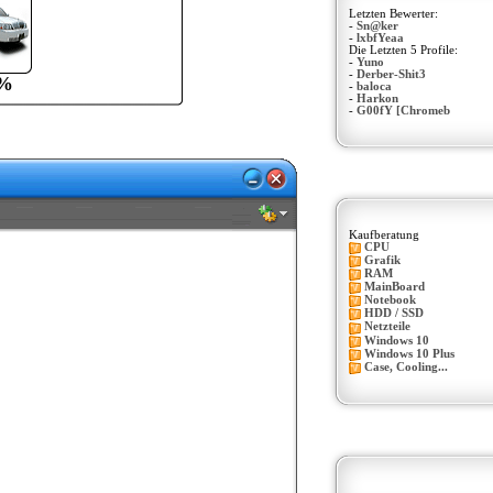
Letzten Bewerter:
-
Sn@ker
-
lxbfYeaa
Die Letzten 5 Profile:
-
Yuno
-
Derber-Shit3
%
-
baloca
-
Harkon
-
G00fY [Chromeb
Kaufberatung
CPU
Grafik
RAM
MainBoard
Notebook
HDD / SSD
Netzteile
Windows 10
Windows 10 Plus
Case, Cooling...