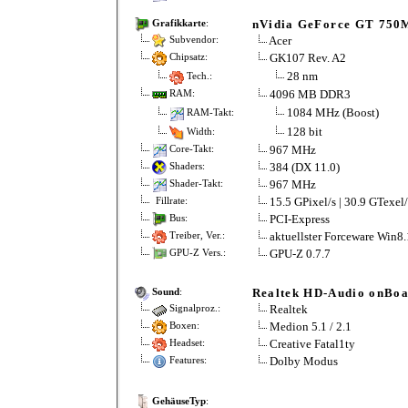
nVidia GeForce GT 750
Grafikkarte
:
Acer
Subvendor:
GK107 Rev. A2
Chipsatz:
28 nm
Tech.:
4096 MB DDR3
RAM:
1084 MHz (Boost)
RAM-Takt:
128 bit
Width:
967 MHz
Core-Takt:
384 (DX 11.0)
Shaders:
967 MHz
Shader-Takt:
15.5 GPixel/s | 30.9 GTexel/
Fillrate:
PCI-Express
Bus:
aktuellster Forceware Win8
Treiber, Ver.:
GPU-Z 0.7.7
GPU-Z Vers.:
Realtek HD-Audio onBo
Sound
:
Realtek
Signalproz.:
Medion 5.1 / 2.1
Boxen:
Creative Fatal1ty
Headset:
Dolby Modus
Features:
GehäuseTyp
: