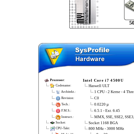
5
Intel Core i7 4500U
Prozessor
:
Haswell ULT
Codename:
1 CPU - 2 Kerne - 4 Thre
Architekt.:
C0
Revision:
0.0220 µ
Tech.:
6.5.1 - Ext. 6.45
F.M.S.:
MMX, SSE, SSE2, SSE3,
Instruct.:
Socket 1168 BGA
Socket:
800 MHz - 3000 MHz
CPU-Takt: