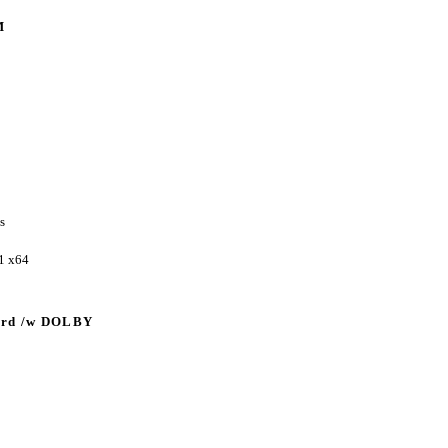
M
s
.1 x64
ard /w DOLBY