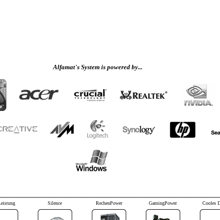
Alfamat's System is powered by...
Leistung
Silence
RechenPower
GamingPower
Cooles 