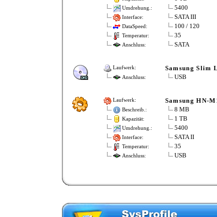
5400
Umdrehung.:
SATA III
Interface:
100 / 120
DataSpeed:
35
Temperatur:
SATA
Anschluss:
Samsung Slim 
Laufwerk:
USB
Anschluss:
Samsung HN-
Laufwerk:
8 MB
Beschreib.:
1 TB
Kapazität:
5400
Umdrehung.:
SATA II
Interface:
35
Temperatur:
USB
Anschluss: