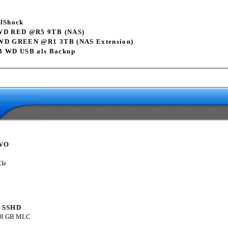
lShock
 WD RED @R5 9TB (NAS)
WD GREEN @R1 3TB (NAS Extension)
B WD USB als Backup
EVO
Ie
p SSHD
 8 GB MLC