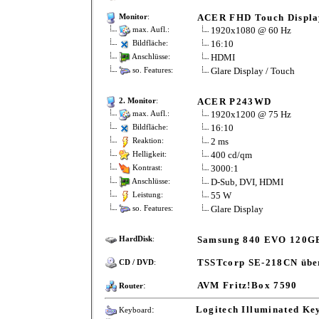
ACER FHD Touch Displa
Monitor
:
1920x1080 @ 60 Hz
max. Aufl.:
16:10
Bildfläche:
HDMI
Anschlüsse:
Glare Display / Touch
so. Features:
ACER P243WD
2. Monitor
:
1920x1200 @ 75 Hz
max. Aufl.:
16:10
Bildfläche:
2 ms
Reaktion:
400 cd/qm
Helligkeit:
3000:1
Kontrast:
D-Sub, DVI, HDMI
Anschlüsse:
55 W
Leistung:
Glare Display
so. Features:
Samsung 840 EVO 120GB
HardDisk
:
TSSTcorp SE-218CN über
CD / DVD
:
:
AVM Fritz!Box 7590
Router
:
Logitech Illuminated Ke
Keyboard