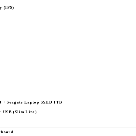
y (IPS)
 + Seagate Laptop SSHD 1TB
 USB (Slim Line)
yboard