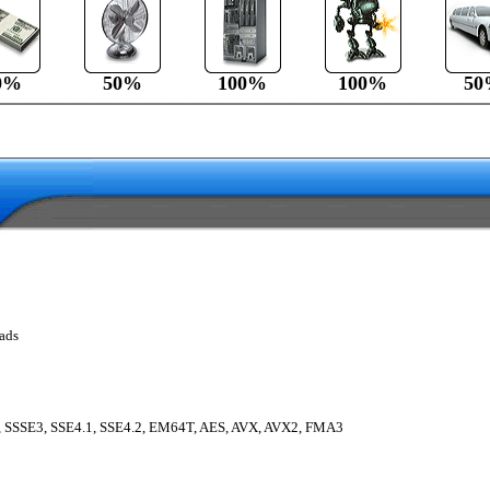
0%
50%
100%
100%
50
ads
 SSSE3, SSE4.1, SSE4.2, EM64T, AES, AVX, AVX2, FMA3