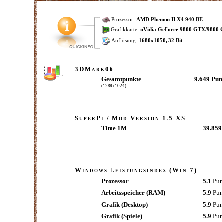
Prozessor:
AMD Phenom II X4 940 BE
Grafikkarte:
nVidia GeForce 9800 GTX/9800
Auflösung:
1680x1050, 32 Bit
3DMark06
Gesamtpunkte
9.649 Pu
(1280x1024)
SuperPi / Mod Version 1.5 XS
Time 1M
39.859 
Windows Leistungsindex (Win 7)
Prozessor
5.1
Pun
Arbeitsspeicher (RAM)
5.9
Pu
Grafik (Desktop)
5.9
Pun
Grafik (Spiele)
5.9
Pun