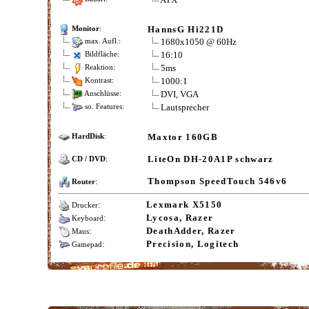
HannsG Hi221D
Monitor
:
1680x1050 @ 60Hz
max. Aufl.:
16:10
Bildfläche:
5ms
Reaktion:
1000:1
Kontrast:
DVI, VGA
Anschlüsse:
Lautsprecher
so. Features:
Maxtor 160GB
HardDisk
:
LiteOn DH-20A1P schwarz
CD / DVD
:
:
Thompson SpeedTouch 546v6
Router
:
Lexmark X5150
Drucker
:
Lycosa, Razer
Keyboard
:
DeathAdder, Razer
Maus
:
Precision, Logitech
Gamepad