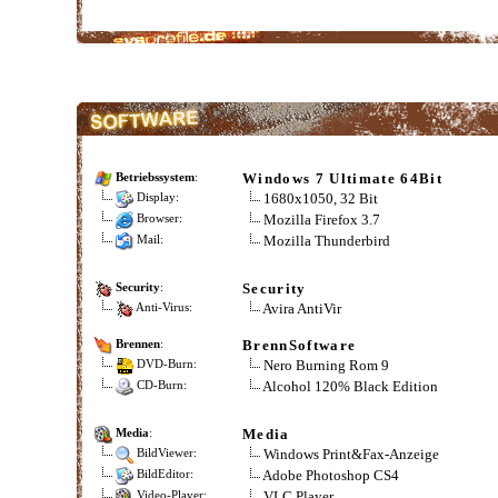
Windows 7 Ultimate 64Bit
Betriebssystem
:
1680x1050, 32 Bit
Display:
Mozilla Firefox 3.7
Browser:
Mozilla Thunderbird
Mail:
Security
Security
:
Avira AntiVir
Anti-Virus:
BrennSoftware
Brennen
:
Nero Burning Rom 9
DVD-Burn:
Alcohol 120% Black Edition
CD-Burn:
Media
Media
:
Windows Print&Fax-Anzeige
BildViewer:
Adobe Photoshop CS4
BildEditor:
VLC Player
Video-Player: