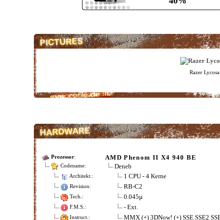
40%
Razer Lycos
AMD Phenom II X4 940 BE
Prozessor
:
Deneb
Codename:
1 CPU - 4 Kerne
Architekt.:
RB-C2
Revision:
0.045µ
Tech.:
- Ext.
F.M.S.:
MMX (+) 3DNow! (+) SSE SSE2 SS
Instruct.: