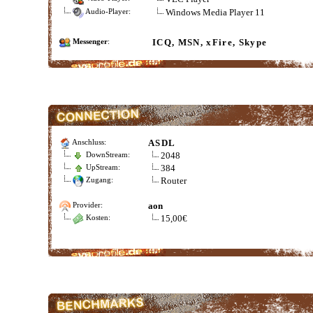
Windows Media Player 11
Audio-Player:
ICQ, MSN, xFire, Skype
Messenger
:
ASDL
Anschluss:
2048
DownStream:
384
UpStream:
Router
Zugang:
aon
Provider:
15,00€
Kosten: