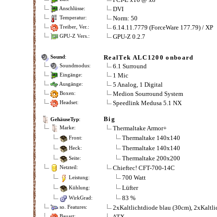
DVI
Anschlüsse:
Norm: 50
Temperatur:
6.14.11.7779 (ForceWare 177.79) / XP
Treiber, Ver.:
GPU-Z 0.2.7
GPU-Z Vers.:
RealTek ALC1200 onboard
Sound
:
6.1 Surround
Soundmodus:
1 Mic
Eingänge:
5 Analog, 1 Digital
Ausgänge:
Medion Sourround System
Boxen:
Speedlink Medusa 5.1 NX
Headset:
Big
GehäuseTyp
:
Thermaltake Armor+
Marke:
Thermaltake 140x140
Front:
Thermaltake 140x140
Heck:
Thermaltake 200x200
Seite:
Chieftec! CFT-700-14C
Netzteil:
700 Watt
Leistung:
Lüfter
Kühlung:
83 %
WirkGrad:
2xKaltlichtdiode blau (30cm), 2xKaltl
so. Features:
ATX
Bauart: