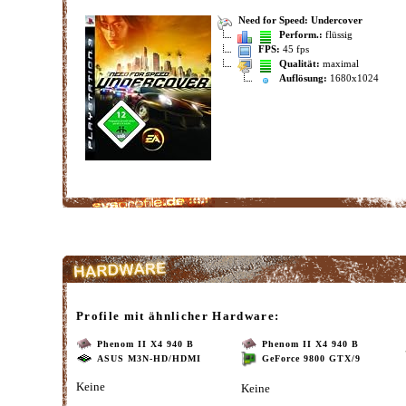
Need for Speed: Undercover
Perform.:
flüssig
FPS:
45 fps
Qualität:
maximal
Auflösung:
1680x1024
Profile mit ähnlicher Hardware:
Phenom II X4 940 B
Phenom II X4 940 B
ASUS M3N-HD/HDMI
GeForce 9800 GTX/9
Keine
Keine