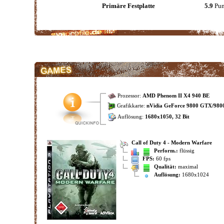
Primäre Festplatte
5.9
Pun
Prozessor:
AMD Phenom II X4 940 BE
Grafikkarte:
nVidia GeForce 9800 GTX/98
Auflösung:
1680x1050, 32 Bit
Call of Duty 4 - Modern Warfare
Perform.:
flüssig
FPS:
60 fps
Qualität:
maximal
Auflösung:
1680x1024