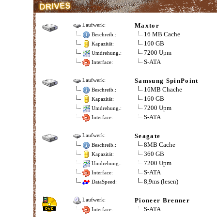
Maxtor
Laufwerk:
16 MB Cache
Beschreib.:
160 GB
Kapazität:
7200 Upm
Umdrehung.:
S-ATA
Interface:
Samsung SpinPoint
Laufwerk:
16MB Chache
Beschreib.:
160 GB
Kapazität:
7200 Upm
Umdrehung.:
S-ATA
Interface:
Seagate
Laufwerk:
8MB Cache
Beschreib.:
360 GB
Kapazität:
7200 Upm
Umdrehung.:
S-ATA
Interface:
8,9ms (lesen)
DataSpeed:
Pioneer Brenner
Laufwerk:
S-ATA
Interface: