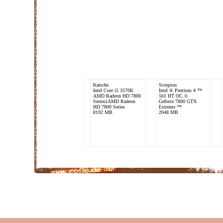
Katsche
Scorpion
Intel Core i5 3570K
Intel ® Pentium 4 ™
AMD Radeon HD 7800
561 HT OC ©
Series‡AMD Radeon
Geforce 7800 GTX
HD 7800 Series
Extreme ™
8192 MB
2048 MB
Mixery.owned
Bunnyhunter
AMD Phenom X4 II
Intel Core i5 2500K
965
nVidia GeForce GTX
Crossfire Ati Readon
260
HD 5770
16384 MB
4096 MB