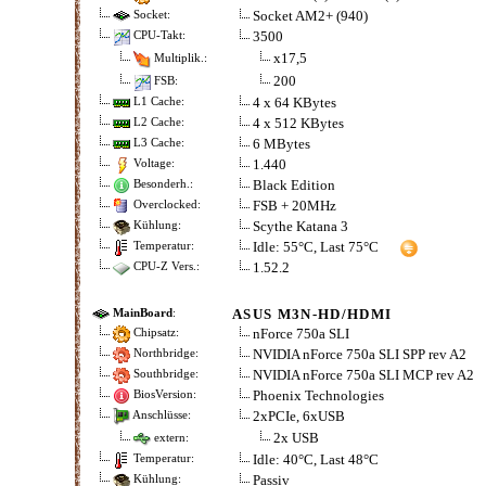
Socket AM2+ (940)
Socket:
3500
CPU-Takt:
x17,5
Multiplik.:
200
FSB:
4 x 64 KBytes
L1 Cache:
4 x 512 KBytes
L2 Cache:
6 MBytes
L3 Cache:
1.440
Voltage:
Black Edition
Besonderh.:
FSB + 20MHz
Overclocked:
Scythe Katana 3
Kühlung:
Idle: 55°C, Last 75°C
Temperatur:
1.52.2
CPU-Z Vers.:
ASUS M3N-HD/HDMI
MainBoard
:
nForce 750a SLI
Chipsatz:
NVIDIA nForce 750a SLI SPP rev A2
Northbridge:
NVIDIA nForce 750a SLI MCP rev A2
Southbridge:
Phoenix Technologies
BiosVersion:
2xPCIe, 6xUSB
Anschlüsse:
2x USB
extern:
Idle: 40°C, Last 48°C
Temperatur:
Passiv
Kühlung: