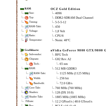
OCZ Gold Edition
RAM
:
4096
Size:
DDR2-SDRAM Dual Channel
Typ:
5-5-5-12
Timing:
450
RAM-Takt:
1,8 Volt
Voltage:
CPU/6
Ratio:
Norm: 48°C
Temperatur:
nVidia GeForce 9800 GTX/9800 
Grafikkarte
:
BFG Tech
Subvendor:
G92 Rev. A2
Chipsatz:
65 nm
Tech.:
512 MB GDDR3
RAM:
1125 MHz (1125 MHz)
RAM-Takt:
256 bit
Width:
72.0 GB/s
Bandwith:
760 MHz (760 MHz)
Core-Takt:
128 (DX 10.0)
Shaders:
1885 MHz (1885 MHz)
Shader-Takt:
12.2 GPixel/s | 48.6 GTexel/s
Fillrate:
PCI-E x16 @ x8
Bus: