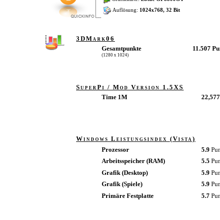
Auflösung:
1024x768, 32 Bit
3DMark06
Gesamtpunkte
11.507 P
(1280 x 1024)
SuperPi / Mod Version 1.5XS
Time 1M
22,577
Windows Leistungsindex (Vista)
Prozessor
5.9
Pu
Arbeitsspeicher (RAM)
5.5
Pu
Grafik (Desktop)
5.9
Pu
Grafik (Spiele)
5.9
Pu
Primäre Festplatte
5.7
Pu