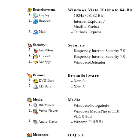
Windows Vista Ultimate 64-Bit
Betriebssystem
:
1024x768, 32 Bit
Display:
Internet Explorer 7
Browser:
Mozilla Firefox
Outlook Express
Mail:
Security
Security
:
Kaspersky Internet Security 7.0
Anti-Virus:
Kaspersky Internet Security 7.0
Firewall:
Windows-Defender
AntiSpy:
BrennSoftware
Brennen
:
Nero 8
DVD-Burn:
Nero 8
CD-Burn:
Media
Media
:
Windows-Fotogalerie
BildViewer:
Windows MediaPlayer 11.0
Video-Player:
VLC 0.86d
Winamp Full 5.51
Audio-Player:
ICQ 5.1
Messenger
: