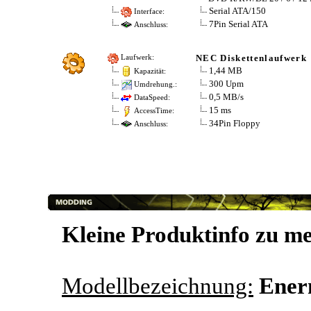
Serial ATA/150
Interface:
7Pin Serial ATA
Anschluss:
NEC Diskettenlaufwerk
Laufwerk:
1,44 MB
Kapazität:
300 Upm
Umdrehung.:
0,5 MB/s
DataSpeed:
15 ms
AccessTime:
34Pin Floppy
Anschluss:
Kleine Produktinfo zu m
Modellbezeichnung:
Ener