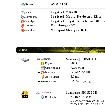
:
AVM 7170
Router
:
Logitech MX518
Maus
:
Logitech Media Keyboard Elite
Keyboard
:
Logitech Joystick Extreme 3D Pr
Sonstiges
:
Mausbungee V2
Sonstiges
:
Mauspad Steelpad Qck
Sonstiges
Samsung HD501LJ
Laufwerk:
500 GB
Kapazität:
7200 Upm
Umdrehung.:
Serial ATA/300
Interface:
8,9 ms
AccessTime:
SATA (15-polig)
Anschluss:
Samsung SH-S203D
Laufwerk:
2.048 KB Cache
Beschreib.:
DVD+R/RW/DL 20 / 8 / 16 
DVD-R/RW/DL 20 / 6 / 12 