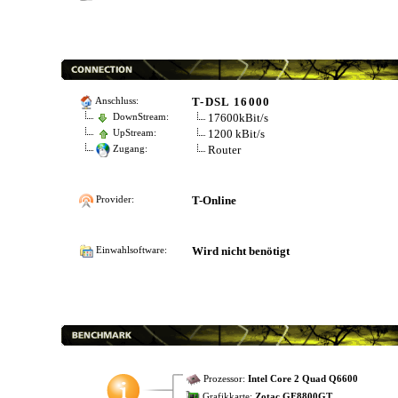
T-DSL 16000
Anschluss:
17600kBit/s
DownStream:
1200 kBit/s
UpStream:
Router
Zugang:
T-Online
Provider:
Wird nicht benötigt
Einwahlsoftware:
Prozessor:
Intel Core 2 Quad Q6600
Grafikkarte:
Zotac GF8800GT