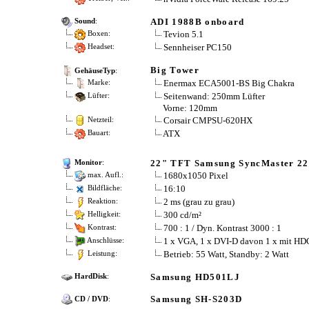
ADI 1988B onboard
Sound
:
Tevion 5.1
Boxen:
Sennheiser PC150
Headset:
Big Tower
GehäuseTyp
:
Enermax ECA5001-BS Big Chakra
Marke:
Seitenwand: 250mm Lüfter
Lüfter:
Vorne: 120mm
Corsair CMPSU-620HX
Netzteil:
ATX
Bauart:
22" TFT Samsung SyncMaster 2
Monitor
:
1680x1050 Pixel
max. Aufl.:
16:10
Bildfläche:
2 ms (grau zu grau)
Reaktion:
300 cd/m²
Helligkeit:
700 : 1 / Dyn. Kontrast 3000 : 1
Kontrast:
1 x VGA, 1 x DVI-D davon 1 x mit HD
Anschlüsse:
Betrieb: 55 Watt, Standby: 2 Watt
Leistung:
Samsung HD501LJ
HardDisk
:
Samsung SH-S203D
CD / DVD
: