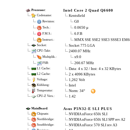
Intel Core 2 Quad Q6600
Prozessor
:
Kentsfield
Codename:
G0
Revision:
0.0650 µ
Tech.:
6.F.B
F.M.S.:
MMX SSE SSE2 SSE3 SSSE3 EM6
Instruct.:
Socket 775 LGA
Socket:
2400.07 MHz
CPU-Takt:
x9.0
Multiplik.:
266.67 MHz
FSB:
Data: 4 x 32 / Inst: 4 x 32 KBytes
L1 Cache:
2 x 4096 KBytes
L2 Cache:
1,262 Volt
Voltage:
Intel
Kühlung:
Norm: 34°
Temperatur:
1.42
CPU-Z Vers.:
Asus P5N32-E SLI PLUS
MainBoard
:
NVIDIA nForce 650i SLI
Chipsatz:
NVIDIA nForce 650i SLI SPP rev A2
Northbridge:
NVIDIA nForce 570 SLI rev A3
Southbridge: