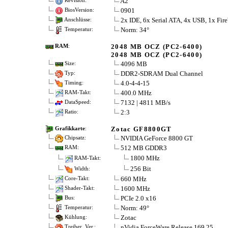
A2
Revision:
0901
BiosVersion:
2x IDE, 6x Serial ATA, 4x USB, 1x Fir
Anschlüsse:
Norm: 34°
Temperatur:
2048 MB OCZ (PC2-6400)
RAM
:
2048 MB OCZ (PC2-6400)
4096 MB
Size:
DDR2-SDRAM Dual Channel
Typ:
4.0-4-4-15
Timing:
400.0 MHz
RAM-Takt:
7132 | 4811 MB/s
DataSpeed:
2:3
Ratio:
Zotac GF8800GT
Grafikkarte
:
NVIDIA GeForce 8800 GT
Chipsatz:
512 MB GDDR3
RAM:
1800 MHz
RAM-Takt:
256 Bit
Width:
660 MHz
Core-Takt:
1600 MHz
Shader-Takt:
PCIe 2.0 x16
Bus:
Norm: 49°
Temperatur:
Zotac
Kühlung:
nVidia ForceWare Release 169.25
Treiber, Ver.: