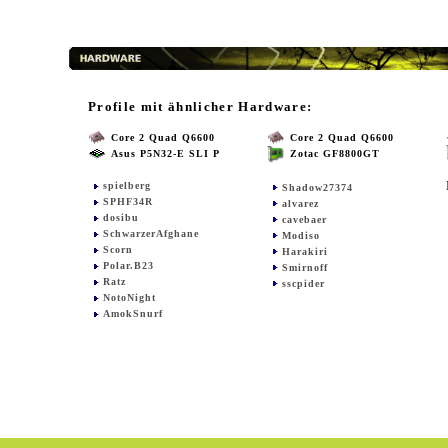
Profile mit ähnlicher Hardware:
Core 2 Quad Q6600
Core 2 Quad Q6600
Asus P5N32-E SLI P
Zotac GF8800GT
spielberg
Shadow27374
SPHF34R
alvarez
dosibu
cavebaer
SchwarzerAfghane
Modiso
Scorn
Harakiri
Polar.B23
Smirnoff
Ratz
sscpider
NotoNight
AmokSnurf