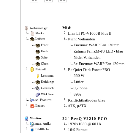
Midi
GehäuseTyp
:
Lian Li PC-V1000B Plus II
Marke:
Nicht Vorhanden
Lüfter:
Enermax WARP Fan 120mm
Front:
Zalman Fan ZM-F3 LED - blau
Heck:
Nicht Vorhanden
Seite:
3x Enermax WARP Fan 120mm
Oben:
Be Quiet Dark Power PRO
Netzteil:
550 W
Leistung:
Lüfter
Kühlung:
0,7 Sone
Geräusch:
89%
WirkGrad:
Kaltlichtkathoden blau
so. Features:
ATX, µATX
Bauart:
22" BenQ V2210 ECO
Monitor
:
1920x1080 @ 60 Hz
max. Aufl.:
16:9 Format
Bildfläche: