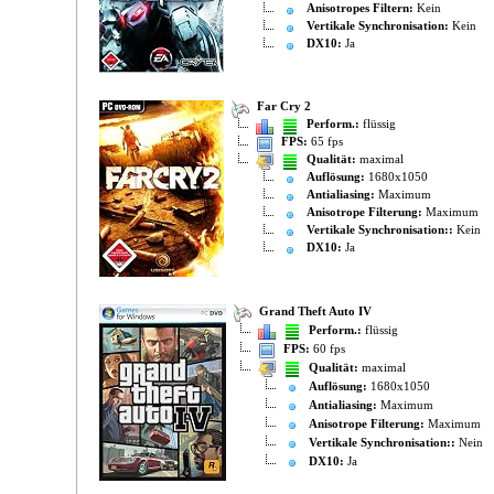
Anisotropes Filtern:
Kein
Vertikale Synchronisation:
Kein
DX10:
Ja
Far Cry 2
Perform.:
flüssig
FPS:
65 fps
Qualität:
maximal
Auflösung:
1680x1050
Antialiasing:
Maximum
Anisotrope Filterung:
Maximum
Vertikale Synchronisation::
Kein
DX10:
Ja
Grand Theft Auto IV
Perform.:
flüssig
FPS:
60 fps
Qualität:
maximal
Auflösung:
1680x1050
Antialiasing:
Maximum
Anisotrope Filterung:
Maximum
Vertikale Synchronisation::
Nein
DX10:
Ja