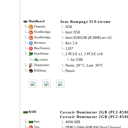
Asus Rampage II Extreme
MainBoard
:
X58
Chipsatz:
Intel X58
Northbridge:
Intel 82801IR (ICH9R) rev 02
Southbridge:
Rev 2.0
Revision:
1207
BiosVersion:
2 PCI-E x1, 3 PCI-E x16
Anschlüsse:
6x USB
extern:
Norm: 29° C, Last: 36°C
Temperatur:
Passiv
Kühlung:
Corsair Dominator 2GB (PC2-850
RAM
:
Corsair Dominator 2GB (PC2-850
4096 MB
Size:
DDR2-1066-SDRAM Dual Channel
Typ: