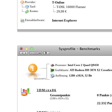
T-Online
Provider:
T-DSL 16000 Flatrate
Tarif:
29,99 €
Kosten:
Internet Explorer
Einwahlsoftware:
Prozessor:
Intel Core 2 Quad Q9450
Grafikkarte:
ATI Radeon HD 3870 X2 Crossfir
Auflösung:
1280 x1024, 32 Bit
3DMark06
Gesamtpunkte
0 Punkte
(
(1280 x 1024 x 32)
22.332 Pu