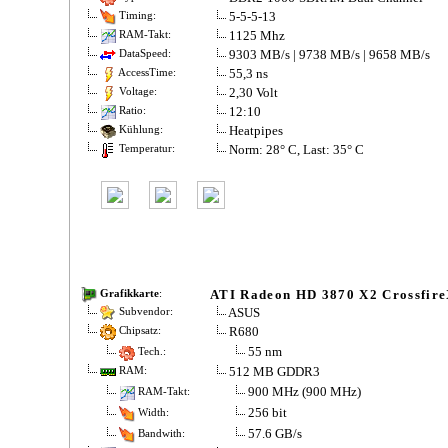
5-5-5-13
Timing:
1125 Mhz
RAM-Takt:
9303 MB/s | 9738 MB/s | 9658 MB/s
DataSpeed:
55,3 ns
AccessTime:
2,30 Volt
Voltage:
12:10
Ratio:
Heatpipes
Kühlung:
Norm: 28° C, Last: 35° C
Temperatur:
ATI Radeon HD 3870 X2 Crossfir
Grafikkarte
:
ASUS
Subvendor:
R680
Chipsatz:
55 nm
Tech.:
512 MB GDDR3
RAM:
900 MHz (900 MHz)
RAM-Takt:
256 bit
Width:
57.6 GB/s
Bandwith: