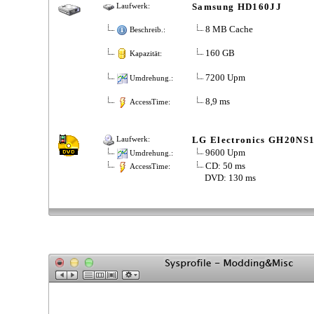
Samsung HD160JJ
Laufwerk:
8 MB Cache
Beschreib.:
160 GB
Kapazität:
7200 Upm
Umdrehung.:
8,9 ms
AccessTime:
LG Electronics GH20NS
Laufwerk:
9600 Upm
Umdrehung.:
CD: 50 ms
AccessTime:
DVD: 130 ms