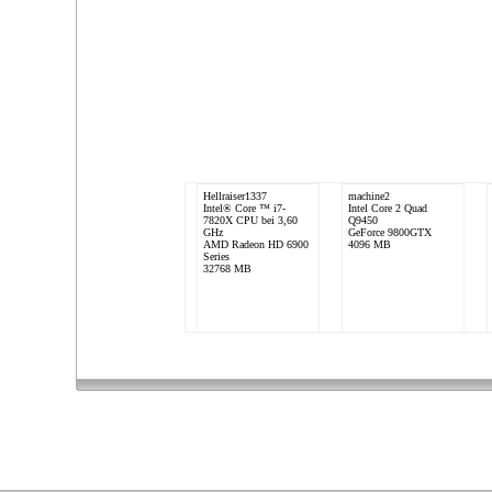
Hellraiser1337
machine2
Intel® Core ™ i7-
Intel Core 2 Quad
7820X CPU bei 3,60
Q9450
GHz
GeForce 9800GTX
AMD Radeon HD 6900
4096 MB
Series
32768 MB
Polle
Intel Core 2 Duo E8400
ATI Radeon HD 4800
Series
4096 MB