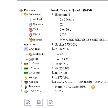
Intel Core 2 Quad Q9450
Prozessor
:
Bloomfield
Codename:
2x 2 Kerne
Architekt.:
C1
Revision:
0.0450 µ
Tech.:
6.7.7
F.M.S.:
MMX SSE SSE2 SSE3 SSSE3 SSE4.
Instruct.:
Socket 775 LGA
Socket:
2666 MHz
CPU-Takt:
x8.00
Multiplik.:
333 MHz
FSB:
4x 64 KB
L1 Cache:
4x 256 KB
L2 Cache:
8192 KB
L3 Cache:
1.375 Volt
Voltage:
Cooler Master RR-UV8-XBU1-GP V8-C
Kühlung:
Norm: 40°C, Last: 56°C
Temperatur:
1.52.2
CPU-Z Vers.: