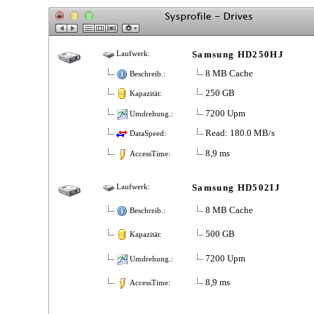
Samsung HD250HJ
Laufwerk:
8 MB Cache
Beschreib.:
250 GB
Kapazität:
7200 Upm
Umdrehung.:
Read: 180.0 MB/s
DataSpeed:
8,9 ms
AccessTime:
Samsung HD502IJ
Laufwerk:
8 MB Cache
Beschreib.:
500 GB
Kapazität:
7200 Upm
Umdrehung.:
8,9 ms
AccessTime: