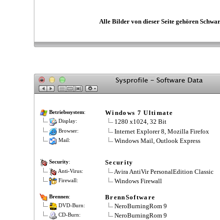
Alle Bilder von dieser Seite gehören Schwar
Windows 7 Ultimate
Betriebssystem
:
1280 x1024, 32 Bit
Display:
Internet Explorer 8, Mozilla Firefox
Browser:
Windows Mail, Outlook Express
Mail:
Security
Security
:
Avira AntiVir PersonalEdition Classic
Anti-Virus:
Windows Firewall
Firewall:
BrennSoftware
Brennen
:
NeroBurningRom 9
DVD-Burn:
NeroBurningRom 9
CD-Burn: