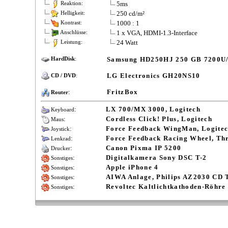
5ms
Reaktion:
250 cd/m²
Helligkeit:
1000 : 1
Kontrast:
1 x VGA, HDMI-1.3-Interface
Anschlüsse:
24 Watt
Leistung:
Samsung HD250HJ 250 GB 7200U
HardDisk
:
LG Electronics GH20NS10
CD / DVD
:
:
FritzBox
Router
:
LX 700/MX 3000, Logitech
Keyboard
:
Cordless Click! Plus, Logitech
Maus
:
Force Feedback WingMan, Logite
Joystick
:
Force Feedback Racing Wheel, Th
Lenkrad
:
Canon Pixma IP 5200
Drucker
:
Digitalkamera Sony DSC T-2
Sonstiges
:
Apple iPhone 4
Sonstiges
:
AIWA Anlage, Philips AZ2030 CD 
Sonstiges
:
Revoltec Kaltlichtkathoden-Röhre
Sonstiges