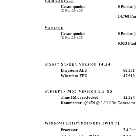
3DMVantage
Gesamtpunkte
0 Punkte
(
(1280 x 1024 x 32)
14.768 Pu
Vantage
Gesamtpunkte
0 Punkte
(
(1280 x 1024 x 32)
6.613 Pun
SiSoft Sandra Version 14.24
Dhrystone ALU
63.301
Whetstone FPU
47.61
SuperPi / Mod Version 1.5 XS
Time 1M overclocked
12.324 
Kommentar
:
Q9450 @ 3.80 GHz, Dominato
Windows Leistungsindex (Win 7)
Prozessor
7.4
Pun