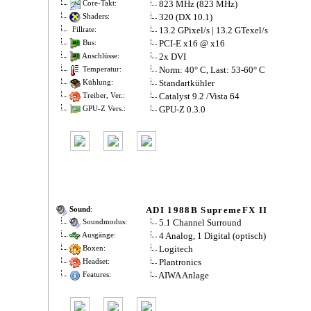
823 MHz (823 MHz)
Core-Takt:
320 (DX 10.1)
Shaders:
13.2 GPixel/s | 13.2 GTexel/s
Fillrate:
PCI-E x16 @ x16
Bus:
2x DVI
Anschlüsse:
Norm: 40° C, Last: 53-60° C
Temperatur:
Standartkühler
Kühlung:
Catalyst 9.2 /Vista 64
Treiber, Ver.:
GPU-Z 0.3.0
GPU-Z Vers.:
ADI 1988B SupremeFX II
Sound
:
5.1 Channel Surround
Soundmodus:
4 Analog, 1 Digital (optisch)
Ausgänge:
Logitech
Boxen:
Plantronics
Headset:
AIWA Anlage
Features: