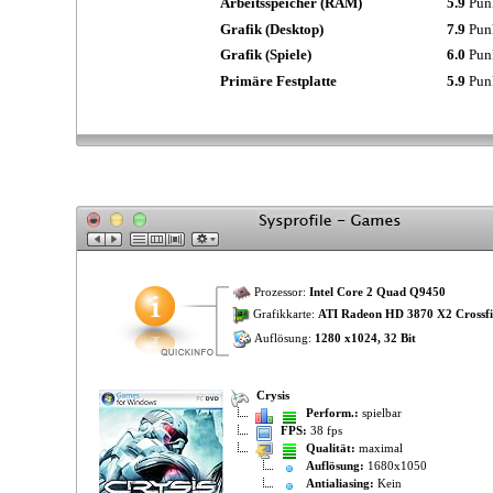
Arbeitsspeicher (RAM)
5.9
Pun
Grafik (Desktop)
7.9
Pun
Grafik (Spiele)
6.0
Pun
Primäre Festplatte
5.9
Pun
Prozessor:
Intel Core 2 Quad Q9450
Grafikkarte:
ATI Radeon HD 3870 X2 Crossf
Auflösung:
1280 x1024, 32 Bit
Crysis
Perform.:
spielbar
FPS:
38 fps
Qualität:
maximal
Auflösung:
1680x1050
Antialiasing:
Kein