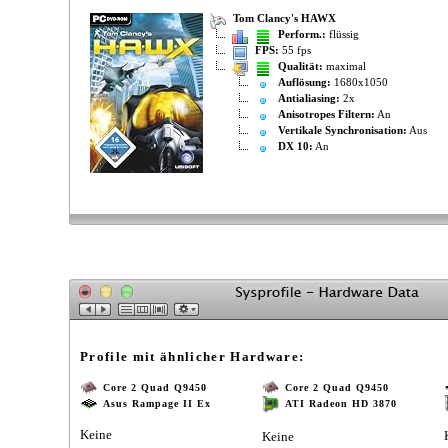
Tom Clancy's HAWX
Perform.:
flüssig
FPS:
55 fps
Qualität:
maximal
Auflösung:
1680x1050
Antialiasing:
2x
Anisotropes Filtern:
An
Vertikale Synchronisation:
Aus
DX 10:
An
Profile mit ähnlicher Hardware:
Core 2 Quad Q9450
Core 2 Quad Q9450
Asus Rampage II Ex
ATI Radeon HD 3870
Keine
Keine