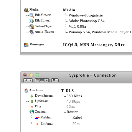
Media
Media
:
Windows-Fotogalerie
BildViewer:
Adobe Photoshop CS4
BildEditor:
VLC 0.98a
Video-Player:
Winamp 5.54, Windows Media Player 1
Audio-Player:
ICQ6.5, MSN Messanger, Xfire
Messenger
:
T-DLS
Anschluss:
360 Kbps
DownStream:
40 Kbps
UpStream:
66ms
Ping:
Router
Zugang:
Kabel
Verbind.:
20m
Entfern.: