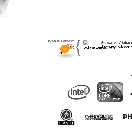
SchwarzerAfghan
Auch mal wieder d
S