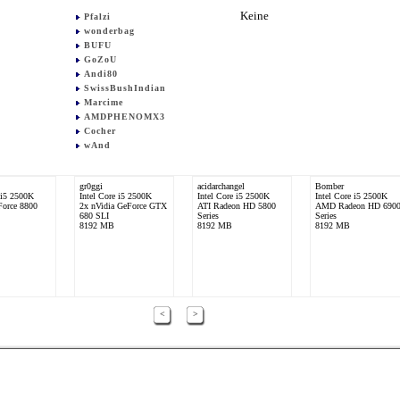
Keine
Pfalzi
wonderbag
BUFU
GoZoU
Andi80
SwissBushIndian
Marcime
AMDPHENOMX3
Cocher
wAnd
gr0ggi
acidarchangel
Bomber
 i5 2500K
Intel Core i5 2500K
Intel Core i5 2500K
Intel Core i5 2500K
Force 8800
2x nVidia GeForce GTX
ATI Radeon HD 5800
AMD Radeon HD 690
680 SLI
Series
Series
8192 MB
8192 MB
8192 MB
<
>