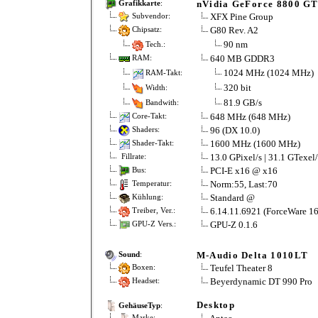
nVidia GeForce 8800 G
Grafikkarte
:
XFX Pine Group
Subvendor:
G80 Rev. A2
Chipsatz:
90 nm
Tech.:
640 MB GDDR3
RAM:
1024 MHz (1024 MHz)
RAM-Takt:
320 bit
Width:
81.9 GB/s
Bandwith:
648 MHz (648 MHz)
Core-Takt:
96 (DX 10.0)
Shaders:
1600 MHz (1600 MHz)
Shader-Takt:
13.0 GPixel/s | 31.1 GTexel/
Fillrate:
PCI-E x16 @ x16
Bus:
Norm:55, Last:70
Temperatur:
Standard @
Kühlung:
6.14.11.6921 (ForceWare 16
Treiber, Ver.:
GPU-Z 0.1.6
GPU-Z Vers.:
M-Audio Delta 1010LT
Sound
:
Teufel Theater 8
Boxen:
Beyerdynamic DT 990 Pro
Headset:
Desktop
GehäuseTyp
:
Marke: