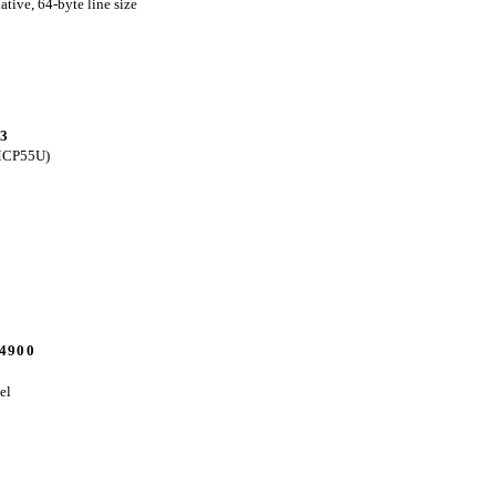
tive, 64-byte line size
 3
(MCP55U)
14900
el