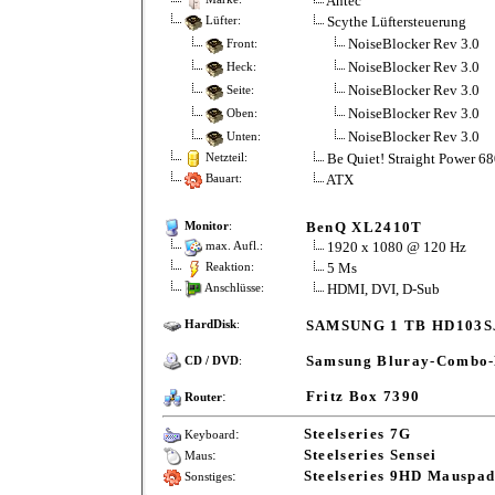
Antec
Scythe Lüftersteuerung
Lüfter:
NoiseBlocker Rev 3.0
Front:
NoiseBlocker Rev 3.0
Heck:
NoiseBlocker Rev 3.0
Seite:
NoiseBlocker Rev 3.0
Oben:
NoiseBlocker Rev 3.0
Unten:
Be Quiet! Straight Power 6
Netzteil:
ATX
Bauart:
BenQ XL2410T
Monitor
:
1920 x 1080 @ 120 Hz
max. Aufl.:
5 Ms
Reaktion:
HDMI, DVI, D-Sub
Anschlüsse:
SAMSUNG 1 TB HD103S
HardDisk
:
Samsung Bluray-Combo-
CD / DVD
:
:
Fritz Box 7390
Router
:
Steelseries 7G
Keyboard
:
Steelseries Sensei
Maus
:
Steelseries 9HD Mauspa
Sonstiges