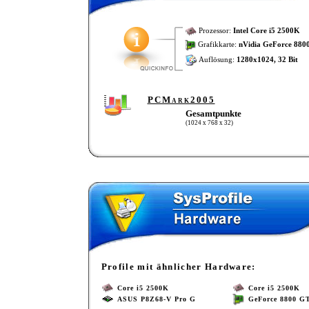
Prozessor:
Intel Core i5 2500K
Grafikkarte:
nVidia GeForce 880
Auflösung:
1280x1024, 32 Bit
PCMark2005
Gesamtpunkte
(1024 x 768 x 32)
Profile mit ähnlicher Hardware:
Core i5 2500K
Core i5 2500K
ASUS P8Z68-V Pro G
GeForce 8800 G