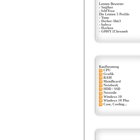
Letzten Bewerter:
-
Sn@ker
-
lxbfYeaa
Die Letzten 5 Profile:
-
Yuno
-
Derber-Shit3
-
baloca
-
Harkon
-
G00fY [Chromeb
Kaufberatung
CPU
Grafik
RAM
MainBoard
Notebook
HDD / SSD
Netzteile
Windows 10
Windows 10 Plus
Case, Cooling...