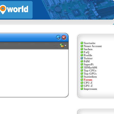
Startseite
Neuer Account
Suchen
FaQ
Profile
Twitter
PdM
SuperPi
3DMark06
Top-CPUs
Top-GPUs
Statistiken
Forum
CPU-Z
GPU-Z
Impressum