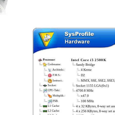
Intel Core i5 2500K
Prozessor
:
Sandy Bridge
Codename:
4 Kerne
Architekt.:
D2
F.M.S.:
MMX, SSE, SSE2, SSE3,
Instruct.:
Socket 1155 LGA (0x1)
Socket:
4700.8 MHz
CPU-Takt:
x47.0
Multiplik.:
100 MHz
FSB:
4 x 32 KBytes, 8-way set ass
L1 Cache:
4 x 256 KBytes, 8-way set as
L2 Cache: