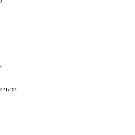
TS
s
9.21) / XP