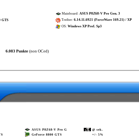
Mainboard:
ASUS P8Z68-V Pro Gen. 3
Treiber:
6.14.11.6921 (ForceWare 169.21) / XP
0 GTS
OS:
Windows XP Prof. Sp3
6.083 Punkte
(non OCed)
ASUS P8Z68-V Pro G
@ sek.
GeForce 8800 GTS
+/- 5%
TS