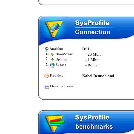
DSL
Anschluss:
26 Mbit
DownStream:
1 Mbit
UpStream:
Router
Zugang:
Kabel Deutschland
Provider:
Einwahlsoftware: