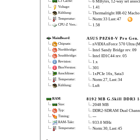
6 MBytes, 12-way set associa
L3 Cache:
1.41
Voltage:
Thermalright HR-02 Macho
Kühlung:
Norm:33 Last:47
Temperatur:
1.58
CPU-Z Vers.:
ASUS P8Z68-V Pro Gen.
MainBoard
:
nVIDIA nForce 570 Ultra 
Chipsatz:
Intel Sandy Bridge rev. 09
Northbridge:
Intel ID1C44 rev. 05
Southbridge:
1.x
Revision:
301
BiosVersion:
1xPCIe 16x, Sata3
Anschlüsse:
Norm:27, Last:34
Temperatur:
Luft
Kühlung:
8192 MB G.Skill DDR3 
RAM
:
2048 MB
Size:
DDR2-SDRAM Dual Chann
Typ:
---
Timing:
933.0 MHz
RAM-Takt:
Norm:30, Last:45
Temperatur: