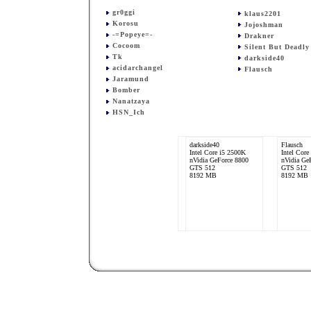
gr0ggi
klaus2201
Korosu
Jojoshman
-=Popeye=-
Drakner
Cocoom
Silent But Deadly
Tk
darkside40
acidarchangel
Flausch
Jaramund
Bomber
Nanatzaya
HSN_Ich
darkside40
Flausch
Intel Core i5 2500K
Intel Core
nVidia GeForce 8800
nVidia Ge
GTS 512
GTS 512
8192 MB
8192 MB
Jojoshman
Intel Core i5 2500K
AMD Radeon R9 200
Series
4096 MB